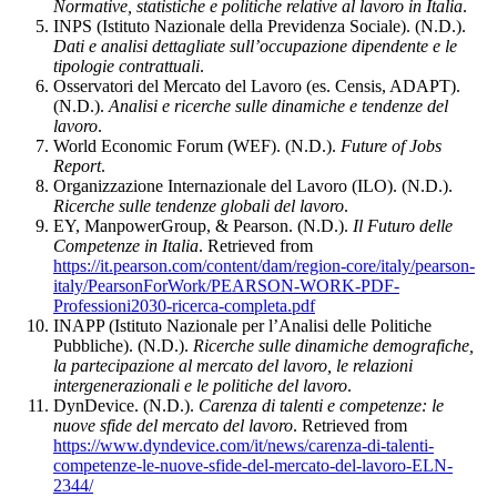
Normative, statistiche e politiche relative al lavoro in Italia
.
INPS (Istituto Nazionale della Previdenza Sociale). (N.D.).
Dati e analisi dettagliate sull’occupazione dipendente e le
tipologie contrattuali
.
Osservatori del Mercato del Lavoro (es. Censis, ADAPT).
(N.D.).
Analisi e ricerche sulle dinamiche e tendenze del
lavoro
.
World Economic Forum (WEF). (N.D.).
Future of Jobs
Report
.
Organizzazione Internazionale del Lavoro (ILO). (N.D.).
Ricerche sulle tendenze globali del lavoro
.
EY, ManpowerGroup, & Pearson. (N.D.).
Il Futuro delle
Competenze in Italia
. Retrieved from
https://it.pearson.com/content/dam/region-core/italy/pearson-
italy/PearsonForWork/PEARSON-WORK-PDF-
Professioni2030-ricerca-completa.pdf
INAPP (Istituto Nazionale per l’Analisi delle Politiche
Pubbliche). (N.D.).
Ricerche sulle dinamiche demografiche,
la partecipazione al mercato del lavoro, le relazioni
intergenerazionali e le politiche del lavoro
.
DynDevice. (N.D.).
Carenza di talenti e competenze: le
nuove sfide del mercato del lavoro
. Retrieved from
https://www.dyndevice.com/it/news/carenza-di-talenti-
competenze-le-nuove-sfide-del-mercato-del-lavoro-ELN-
2344/