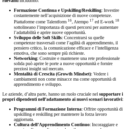
rilevanti
includono:
Formazione Continua e Upskilling/Reskilling
: Investire
costantemente nell’acquisizione di nuove competenze.
16
17
18
Piattaforme come Talentform
, Atempo
ed E-work
sottolineano l’importanza di questi percorsi per aumentare
l’adattabilità e aprire nuove opportunità.
Sviluppo delle Soft Skills
: Concentrarsi su quelle
competenze trasversali come l’agilità di apprendimento, il
pensiero critico, la comunicazione efficace e l’intelligenza
emotiva, che sono sempre più richieste.
Networking
: Costruire e mantenere una rete professionale
solida può aprire le porte a nuove opportunità e fornire
preziosi insight sul mercato.
Mentalità di Crescita (Growth Mindset)
: Vedere i
cambiamenti non come minacce ma come opportunità di
apprendimento e sviluppo.
Le aziende, d’altra parte, hanno un ruolo cruciale nel
supportare i
propri dipendenti nell’adattamento ai nuovi scenari lavorativi
:
Programmi di Formazione Interna
: Offrire opportunità di
upskilling e reskilling per mantenere la forza lavoro
aggiornata.
Cultura dell’Apprendimento Continuo
: Incoraggiare e