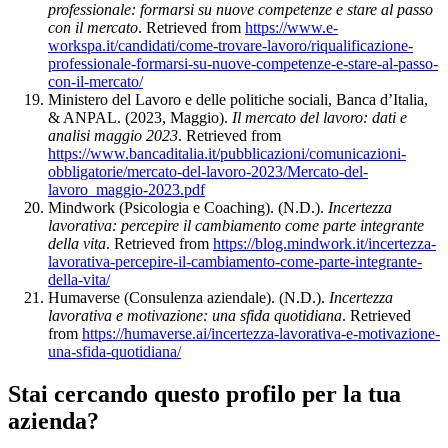
professionale: formarsi su nuove competenze e stare al passo
con il mercato
. Retrieved from
https://www.e-
workspa.it/candidati/come-trovare-lavoro/riqualificazione-
professionale-formarsi-su-nuove-competenze-e-stare-al-passo-
con-il-mercato/
Ministero del Lavoro e delle politiche sociali, Banca d’Italia,
& ANPAL. (2023, Maggio).
Il mercato del lavoro: dati e
analisi maggio 2023
. Retrieved from
https://www.bancaditalia.it/pubblicazioni/comunicazioni-
obbligatorie/mercato-del-lavoro-2023/Mercato-del-
lavoro_maggio-2023.pdf
Mindwork (Psicologia e Coaching). (N.D.).
Incertezza
lavorativa: percepire il cambiamento come parte integrante
della vita
. Retrieved from
https://blog.mindwork.it/incertezza-
lavorativa-percepire-il-cambiamento-come-parte-integrante-
della-vita/
Humaverse (Consulenza aziendale). (N.D.).
Incertezza
lavorativa e motivazione: una sfida quotidiana
. Retrieved
from
https://humaverse.ai/incertezza-lavorativa-e-motivazione-
una-sfida-quotidiana/
Stai cercando questo profilo per la tua
azienda?