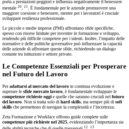
porta a prestazioni peggiori e influenza negativamente il benessere
20
21
mentale
,
. È fondamentale per le aziende promuovere una
maggiore coesione e benessere, mentre per i lavoratori è cruciale
sviluppare resilienza professionale.
Le piccole e medie imprese (PMI) affrontano sfide specifiche,
spesso con risorse limitate per investire in formazione e sviluppo,
rendendo più difficile competere per i talenti. Inoltre, l’impatto delle
normative e delle politiche governative può influenzare la capacità
delle aziende di affrontare queste sfide, richiedendo un dialogo
costante tra istituzioni e settore privato.
Le Competenze Essenziali per Prosperare
nel Futuro del Lavoro
Per
adattarsi al mercato del lavoro
in continua evoluzione e
superare le
sfide mercato lavoro
, è fondamentale sviluppare le
competenze richieste oggi
e quelle che saranno cruciali nel
futuro
del lavoro
. Non si tratta solo di
hard skills
, ma sempre più di
soft
skills
che permettono di navigare la complessità e l’incertezza.
Zeta Formazione e Workface offrono guide complete sulle
competenze più richieste nel 2025
, evidenziando l’importanza sia
12
13
delle abilità tecniche che di quelle trasversali
,
.