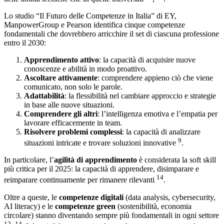
Lo studio “Il Futuro delle Competenze in Italia” di EY,
ManpowerGroup e Pearson identifica cinque competenze
fondamentali che dovrebbero arricchire il set di ciascuna professione
entro il 2030:
Apprendimento attivo
: la capacità di acquisire nuove
conoscenze e abilità in modo proattivo.
Ascoltare attivamente
: comprendere appieno ciò che viene
comunicato, non solo le parole.
Adattabilità
: la flessibilità nel cambiare approccio e strategie
in base alle nuove situazioni.
Comprendere gli altri
: l’intelligenza emotiva e l’empatia per
lavorare efficacemente in team.
Risolvere problemi complessi
: la capacità di analizzare
9
situazioni intricate e trovare soluzioni innovative
.
In particolare, l’
agilità di apprendimento
è considerata la soft skill
più critica per il 2025: la capacità di apprendere, disimparare e
14
reimparare continuamente per rimanere rilevanti
.
Oltre a queste, le
competenze digitali
(data analysis, cybersecurity,
AI literacy) e le
competenze green
(sostenibilità, economia
circolare) stanno diventando sempre più fondamentali in ogni settore
12
14