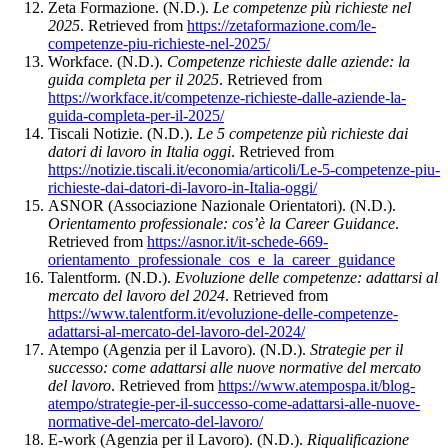
Zeta Formazione. (N.D.).
Le competenze più richieste nel
2025
. Retrieved from
https://zetaformazione.com/le-
competenze-piu-richieste-nel-2025/
Workface. (N.D.).
Competenze richieste dalle aziende: la
guida completa per il 2025
. Retrieved from
https://workface.it/competenze-richieste-dalle-aziende-la-
guida-completa-per-il-2025/
Tiscali Notizie. (N.D.).
Le 5 competenze più richieste dai
datori di lavoro in Italia oggi
. Retrieved from
https://notizie.tiscali.it/economia/articoli/Le-5-competenze-piu-
richieste-dai-datori-di-lavoro-in-Italia-oggi/
ASNOR (Associazione Nazionale Orientatori). (N.D.).
Orientamento professionale: cos’è la Career Guidance
.
Retrieved from
https://asnor.it/it-schede-669-
orientamento_professionale_cos_e_la_career_guidance
Talentform. (N.D.).
Evoluzione delle competenze: adattarsi al
mercato del lavoro del 2024
. Retrieved from
https://www.talentform.it/evoluzione-delle-competenze-
adattarsi-al-mercato-del-lavoro-del-2024/
Atempo (Agenzia per il Lavoro). (N.D.).
Strategie per il
successo: come adattarsi alle nuove normative del mercato
del lavoro
. Retrieved from
https://www.atempospa.it/blog-
atempo/strategie-per-il-successo-come-adattarsi-alle-nuove-
normative-del-mercato-del-lavoro/
E-work (Agenzia per il Lavoro). (N.D.).
Riqualificazione