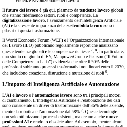
Tendenze Rivoluzionarie del Lavoro
Il
futuro del lavoro
è già qui, plasmato da
tendenze lavoro
globali
che stanno ridefinendo settori, ruoli e competenze. La
digitalizzazione lavoro
, l’avanzamento dell’Intelligenza Artificiale
(AI) e la crescente importanza della
sostenibilità lavoro
sono i
pilastri di questa trasformazione.
Il World Economic Forum (WEF) e l’Organizzazione Internazionale
del Lavoro (ILO) pubblicano regolarmente report che analizzano
7
8
queste tendenze globali e le competenze richieste
,
. In particolare,
uno studio congiunto di EY, ManpowerGroup e Pearson (“Il Futuro
delle Competenze in Italia”) evidenzia che oltre il 50% delle
professioni subiranno processi trasformativi non lineari entro il 2030,
9
che includono creazione, distruzione e mutazione di ruoli
.
L’Impatto di Intelligenza Artificiale e Automazione
L’
AI e lavoro
e l’
automazione lavoro
sono tra i principali motori
di cambiamento. L’Intelligenza Artificiale e l’elaborazione dei dati
sono considerate un driver di trasformazione dall’86% delle aziende,
7
mentre la robotica e l’automazione dal 58%
. Queste tecnologie
non solo ottimizzano i processi esistenti, ma creano anche
nuove
professioni AI
e rendono obsolete altre. Ad esempio, mentre alcuni
ruoli routinari potrebbero essere automatizzati, cresce la domanda di