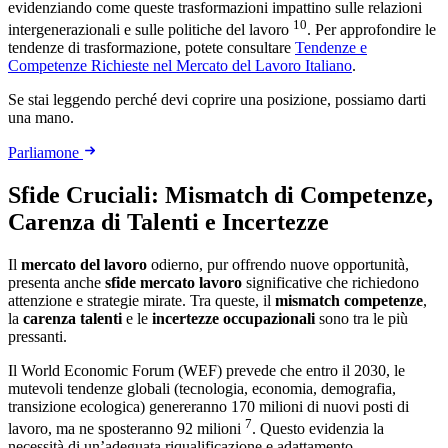
evidenziando come queste trasformazioni impattino sulle relazioni
10
intergenerazionali e sulle politiche del lavoro
. Per approfondire le
tendenze di trasformazione, potete consultare
Tendenze e
Competenze Richieste nel Mercato del Lavoro Italiano
.
Se stai leggendo perché devi coprire una posizione, possiamo darti
una mano.
Parliamone
Sfide Cruciali: Mismatch di Competenze,
Carenza di Talenti e Incertezze
Il
mercato del lavoro
odierno, pur offrendo nuove opportunità,
presenta anche
sfide mercato lavoro
significative che richiedono
attenzione e strategie mirate. Tra queste, il
mismatch competenze
,
la
carenza talenti
e le
incertezze occupazionali
sono tra le più
pressanti.
Il World Economic Forum (WEF) prevede che entro il 2030, le
mutevoli tendenze globali (tecnologia, economia, demografia,
transizione ecologica) genereranno 170 milioni di nuovi posti di
7
lavoro, ma ne sposteranno 92 milioni
. Questo evidenzia la
necessità di un’adeguata riqualificazione e adattamento.