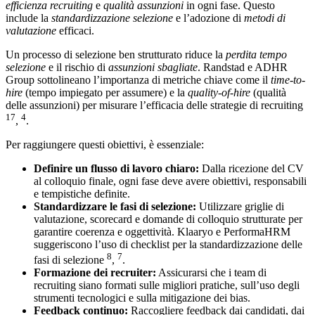
efficienza recruiting
e
qualità assunzioni
in ogni fase. Questo
include la
standardizzazione selezione
e l’adozione di
metodi di
valutazione
efficaci.
Un processo di selezione ben strutturato riduce la
perdita tempo
selezione
e il rischio di
assunzioni sbagliate
. Randstad e ADHR
Group sottolineano l’importanza di metriche chiave come il
time-to-
hire
(tempo impiegato per assumere) e la
quality-of-hire
(qualità
delle assunzioni) per misurare l’efficacia delle strategie di recruiting
17
4
,
.
Per raggiungere questi obiettivi, è essenziale:
Definire un flusso di lavoro chiaro:
Dalla ricezione del CV
al colloquio finale, ogni fase deve avere obiettivi, responsabili
e tempistiche definite.
Standardizzare le fasi di selezione:
Utilizzare griglie di
valutazione, scorecard e domande di colloquio strutturate per
garantire coerenza e oggettività. Klaaryo e PerformaHRM
suggeriscono l’uso di checklist per la standardizzazione delle
8
7
fasi di selezione
,
.
Formazione dei recruiter:
Assicurarsi che i team di
recruiting siano formati sulle migliori pratiche, sull’uso degli
strumenti tecnologici e sulla mitigazione dei bias.
Feedback continuo:
Raccogliere feedback dai candidati, dai