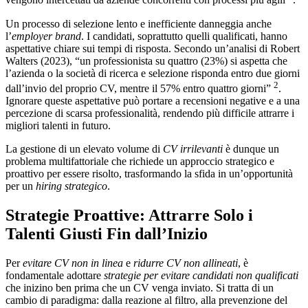
vengono intercettati da aziende concorrenti con processi più agili
.
Un processo di selezione lento e inefficiente danneggia anche
l’
employer brand
. I candidati, soprattutto quelli qualificati, hanno
aspettative chiare sui tempi di risposta. Secondo un’analisi di Robert
Walters (2023), “un professionista su quattro (23%) si aspetta che
l’azienda o la società di ricerca e selezione risponda entro due giorni
2
dall’invio del proprio CV, mentre il 57% entro quattro giorni”
.
Ignorare queste aspettative può portare a recensioni negative e a una
percezione di scarsa professionalità, rendendo più difficile attrarre i
migliori talenti in futuro.
La gestione di un elevato volume di
CV irrilevanti
è dunque un
problema multifattoriale che richiede un approccio strategico e
proattivo per essere risolto, trasformando la sfida in un’opportunità
per un
hiring strategico
.
Strategie Proattive: Attrarre Solo i
Talenti Giusti Fin dall’Inizio
Per
evitare CV non in linea
e
ridurre CV non allineati
, è
fondamentale adottare
strategie per evitare candidati non qualificati
che inizino ben prima che un CV venga inviato. Si tratta di un
cambio di paradigma: dalla reazione al filtro, alla prevenzione del