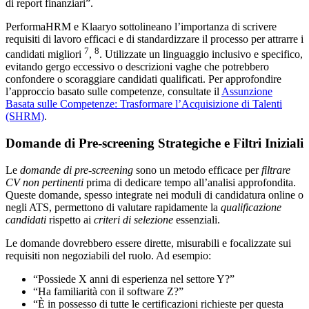
di report finanziari”.
PerformaHRM e Klaaryo sottolineano l’importanza di scrivere
requisiti di lavoro efficaci e di standardizzare il processo per attrarre i
7
8
candidati migliori
,
. Utilizzate un linguaggio inclusivo e specifico,
evitando gergo eccessivo o descrizioni vaghe che potrebbero
confondere o scoraggiare candidati qualificati. Per approfondire
l’approccio basato sulle competenze, consultate il
Assunzione
Basata sulle Competenze: Trasformare l’Acquisizione di Talenti
(SHRM)
.
Domande di Pre-screening Strategiche e Filtri Iniziali
Le
domande di pre-screening
sono un metodo efficace per
filtrare
CV non pertinenti
prima di dedicare tempo all’analisi approfondita.
Queste domande, spesso integrate nei moduli di candidatura online o
negli ATS, permettono di valutare rapidamente la
qualificazione
candidati
rispetto ai
criteri di selezione
essenziali.
Le domande dovrebbero essere dirette, misurabili e focalizzate sui
requisiti non negoziabili del ruolo. Ad esempio:
“Possiede X anni di esperienza nel settore Y?”
“Ha familiarità con il software Z?”
“È in possesso di tutte le certificazioni richieste per questa