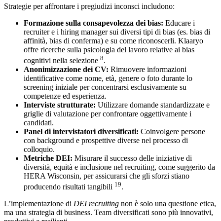
Strategie per affrontare i pregiudizi inconsci includono:
Formazione sulla consapevolezza dei bias:
Educare i
recruiter e i hiring manager sui diversi tipi di bias (es. bias di
affinità, bias di conferma) e su come riconoscerli. Klaaryo
offre ricerche sulla psicologia del lavoro relative ai bias
8
cognitivi nella selezione
.
Anonimizzazione dei CV:
Rimuovere informazioni
identificative come nome, età, genere o foto durante lo
screening iniziale per concentrarsi esclusivamente su
competenze ed esperienza.
Interviste strutturate:
Utilizzare domande standardizzate e
griglie di valutazione per confrontare oggettivamente i
candidati.
Panel di intervistatori diversificati:
Coinvolgere persone
con background e prospettive diverse nel processo di
colloquio.
Metriche DEI:
Misurare il successo delle iniziative di
diversità, equità e inclusione nel recruiting, come suggerito da
HERA Wisconsin, per assicurarsi che gli sforzi stiano
19
producendo risultati tangibili
.
L’implementazione di
DEI recruiting
non è solo una questione etica,
ma una strategia di business. Team diversificati sono più innovativi,