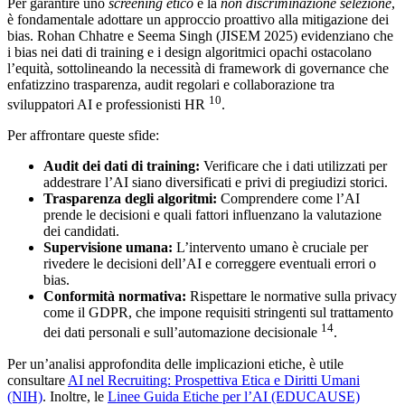
Per garantire uno
screening etico
e la
non discriminazione selezione
,
è fondamentale adottare un approccio proattivo alla mitigazione dei
bias. Rohan Chhatre e Seema Singh (JISEM 2025) evidenziano che
i bias nei dati di training e i design algoritmici opachi ostacolano
l’equità, sottolineando la necessità di framework di governance che
enfatizzino trasparenza, audit regolari e collaborazione tra
10
sviluppatori AI e professionisti HR
.
Per affrontare queste sfide:
Audit dei dati di training:
Verificare che i dati utilizzati per
addestrare l’AI siano diversificati e privi di pregiudizi storici.
Trasparenza degli algoritmi:
Comprendere come l’AI
prende le decisioni e quali fattori influenzano la valutazione
dei candidati.
Supervisione umana:
L’intervento umano è cruciale per
rivedere le decisioni dell’AI e correggere eventuali errori o
bias.
Conformità normativa:
Rispettare le normative sulla privacy
come il GDPR, che impone requisiti stringenti sul trattamento
14
dei dati personali e sull’automazione decisionale
.
Per un’analisi approfondita delle implicazioni etiche, è utile
consultare
AI nel Recruiting: Prospettiva Etica e Diritti Umani
(NIH)
. Inoltre, le
Linee Guida Etiche per l’AI (EDUCAUSE)