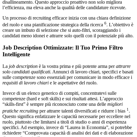
disallineamento. Questo approccio proattivo non solo migliora
l’efficienza, ma eleva anche la qualità delle candidature ricevute.
Un processo di recruiting efficace inizia con una chiara definizione
6
del ruolo e una pianificazione strategica della ricerca
. L’obiettivo è
creare un imbuto di selezione che si auto-filtri, scoraggiando i
candidati meno idonei e attrarre solo quelli con il potenziale più alto.
Job Description Ottimizzate: Il Tuo Primo Filtro
Intelligente
La
job description
è la vostra prima e più potente arma per
attrarre
solo candidati qualificati
. Annunci di lavoro chiari, specifici e basati
sulle competenze sono essenziali per comunicare in modo efficace i
requisiti di lavoro chiari
e le aspettative del ruolo.
Invece di un elenco generico di compiti, concentratevi sulle
competenze (hard e soft skills) e sui risultati attesi. L’approccio
“skills-first” è sempre più riconosciuto come una delle
migliori
1
pratiche recruiting
per attrarre talenti diversificati e ridurre i bias
.
Questo significa enfatizzare le capacità necessarie per eccellere nel
ruolo, piuttosto che limitarsi a titoli di studio o anni di esperienza
specifici. Ad esempio, invece di “Laurea in Economia”, si potrebbe
richiedere “Comprovata capacità di analisi dei dati e di elaborazione