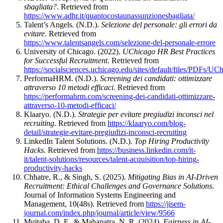
sbagliata?
. Retrieved from
https://www.adhr.it/quantocostaunassunzionesbagliata/
Talent’s Angels. (N.D.).
Selezione del personale: gli errori da
evitare
. Retrieved from
https://www.talentsangels.com/selezione-del-personale-errore
University of Chicago. (2022).
UChicago HR Best Practices
for Successful Recruitment
. Retrieved from
https://socialsciences.uchicago.edu/sites/default/files/PDFs
PerformaHRM. (N.D.).
Screening dei candidati: ottimizzare
attraverso 10 metodi efficaci
. Retrieved from
https://performahrm.com/screening-dei-candidati-ottimizzare-
attraverso-10-metodi-efficaci/
Klaaryo. (N.D.).
Strategie per evitare pregiudizi inconsci nel
recruiting
. Retrieved from
https://klaaryo.com/blog-
detail/strategie-evitare-pregiudizi-inconsci-recruiting
LinkedIn Talent Solutions. (N.D.).
Top Hiring Productivity
Hacks
. Retrieved from
https://business.linkedin.com/it-
it/talent-solutions/resources/talent-acquisition/top-hiring-
productivity-hacks
Chhatre, R., & Singh, S. (2025).
Mitigating Bias in AI-Driven
Recruitment: Ethical Challenges and Governance Solutions
.
Journal of Information Systems Engineering and
Management, 10(48s). Retrieved from
https://jisem-
journal.com/index.php/journal/article/view/9566
Mujtaba, D. F., & Mahapatra, N. R. (2024).
Fairness in AI-