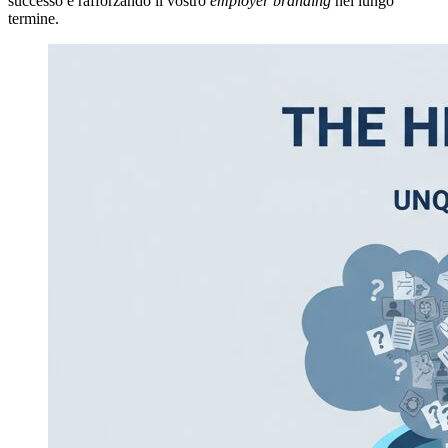
successo e rafforzando il vostro
employer branding
nel lungo
termine.