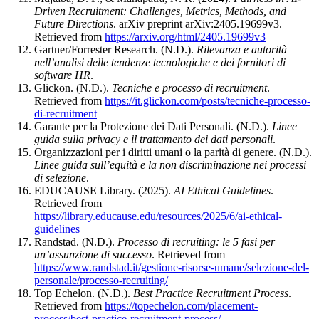
Driven Recruitment: Challenges, Metrics, Methods, and
Future Directions
. arXiv preprint arXiv:2405.19699v3.
Retrieved from
https://arxiv.org/html/2405.19699v3
Gartner/Forrester Research. (N.D.).
Rilevanza e autorità
nell’analisi delle tendenze tecnologiche e dei fornitori di
software HR
.
Glickon. (N.D.).
Tecniche e processo di recruitment
.
Retrieved from
https://it.glickon.com/posts/tecniche-processo-
di-recruitment
Garante per la Protezione dei Dati Personali. (N.D.).
Linee
guida sulla privacy e il trattamento dei dati personali
.
Organizzazioni per i diritti umani o la parità di genere. (N.D.).
Linee guida sull’equità e la non discriminazione nei processi
di selezione
.
EDUCAUSE Library. (2025).
AI Ethical Guidelines
.
Retrieved from
https://library.educause.edu/resources/2025/6/ai-ethical-
guidelines
Randstad. (N.D.).
Processo di recruiting: le 5 fasi per
un’assunzione di successo
. Retrieved from
https://www.randstad.it/gestione-risorse-umane/selezione-del-
personale/processo-recruiting/
Top Echelon. (N.D.).
Best Practice Recruitment Process
.
Retrieved from
https://topechelon.com/placement-
process/best-practice-recruitment-process/