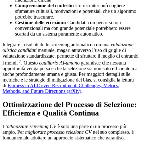
Comprensione del contesto:
Un recruiter può cogliere
sfumature culturali, motivazioni e potenziali che un algoritmo
potrebbe trascurare.
Gestione delle eccezioni:
Candidati con percorsi non
convenzionali ma con grande potenziale potrebbero essere
scartati da un sistema puramente automatico.
Integrare i risultati dello screening automatico con una
valutazione
olistica candidati
manuale, magari attraverso l’uso di griglie di
valutazione standardizzate, permette di sfruttare il meglio di entrambi
7
i mondi
. Questo
equilibrio AI-umano
garantisce che nessuna
opportunità venga persa e che la selezione sia non solo efficiente ma
anche profondamente umana e giusta. Per maggiori dettagli sulle
metriche e le strategie di mitigazione dei bias, si consiglia la lettura
di
Fairness in AI-Driven Recruitment: Challenges, Metrics,
Methods, and Future Directions (arXiv)
.
Ottimizzazione del Processo di Selezione:
Efficienza e Qualità Continua
L’
ottimizzare screening CV
è solo una parte di un processo più
ampio. Per
migliorare processo selezione CV
nel suo complesso, è
fondamentale adottare un approccio sistematico che garantisca