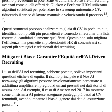
persino prevedendo la potenziale
fit
culturale. Software di recruiting
avanzati come quelli offerti da Glickon e PerformaHRM utilizzano
algoritmi sofisticati per potenziare lo
screening automatico CV
,
13
riducendo il carico di lavoro manuale e velocizzando il processo
,
7
.
Questi strumenti possono analizzare migliaia di CV in pochi minuti,
identificando i profili più promettenti e fornendo ai recruiter una lista
ristretta di candidati altamente qualificati. Questo non solo migliora
l’efficienza, ma permette ai professionisti HR di concentrarsi su
aspetti più strategici e relazionali del recruiting.
Mitigare i Bias e Garantire l’Equità nell’AI-Driven
Recruiting
L’uso dell’AI nel recruiting, sebbene potente, solleva importanti
questioni etiche e di equità. Il rischio principale è il
bias AI
recruiting
: gli algoritmi possono involontariamente perpetuare o
addirittura amplificare i pregiudizi umani presenti nei dati storici di
assunzione. Ad esempio, il caso di Amazon nel 2017 ha mostrato
come un sistema AI potesse assegnare punteggi più bassi ai CV
femminili, avendo imparato i bias di genere dai dati di assunzione
11
passati
.