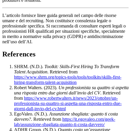
produttivi e resilienti.
L’articolo fornisce linee guida generali nel campo delle risorse
umane e del recruiting. Non costituisce consulenza legale o
professionale specifica. Si raccomanda di consultare esperti legali o
professionisti HR qualificati per situazioni specifiche, specialmente
in merito a normative sulla privacy (GDPR) e antidiscriminazione
nell’uso dell’AI.
References
SHRM. (N.D.).
Toolkit: Skills-First Hiring To Transform
Talent Acquisition
. Retrieved from
https://www.shrm.org/topics-tools/tools/toolkits/skills-first-
hiring-transform-talent-acquisition
Robert Walters. (2023).
Un professionista su quattro si aspetta
una risposta entro due giorni dall’invio del CV
. Retrieved
from
https://www.robertwalters.it/news/2023/ottobre/un-
professionista-su-quattro-si-aspetta-una-risposta-entro-due-
giorni-dall-invio-del-cv.html
EgoValeo. (N.D.).
Assunzione sbagliata: quanto ti costa
davvero?
. Retrieved from
https://it.egovaleo.com/geek-
lab/assunzione-sbagliata-quanto-ti-costa-davvero/
ADHR Group. (N.D.).
Quanto costa un’assunzione