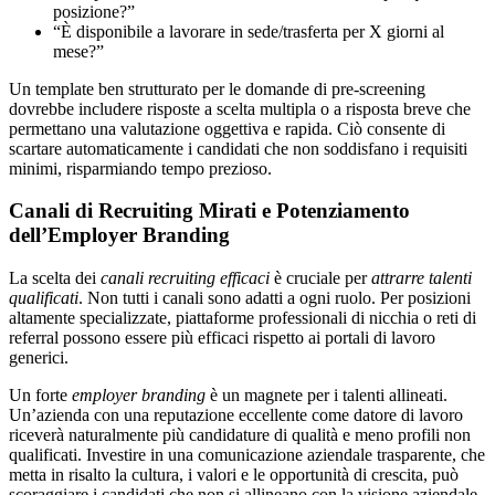
posizione?”
“È disponibile a lavorare in sede/trasferta per X giorni al
mese?”
Un template ben strutturato per le domande di pre-screening
dovrebbe includere risposte a scelta multipla o a risposta breve che
permettano una valutazione oggettiva e rapida. Ciò consente di
scartare automaticamente i candidati che non soddisfano i requisiti
minimi, risparmiando tempo prezioso.
Canali di Recruiting Mirati e Potenziamento
dell’Employer Branding
La scelta dei
canali recruiting efficaci
è cruciale per
attrarre talenti
qualificati
. Non tutti i canali sono adatti a ogni ruolo. Per posizioni
altamente specializzate, piattaforme professionali di nicchia o reti di
referral possono essere più efficaci rispetto ai portali di lavoro
generici.
Un forte
employer branding
è un magnete per i talenti allineati.
Un’azienda con una reputazione eccellente come datore di lavoro
riceverà naturalmente più candidature di qualità e meno profili non
qualificati. Investire in una comunicazione aziendale trasparente, che
metta in risalto la cultura, i valori e le opportunità di crescita, può
scoraggiare i candidati che non si allineano con la visione aziendale