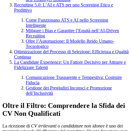
Recruiting 5.0: L’AI e ATS per uno Screening Etico e
Predittivo
Come Funzionano ATS e AI nello Screening
Intelligente
Mitigare i Bias e Garantire l’Equità nell’AI-Driven
Recruiting
Oltre l’Automazione: Il Modello Ibrido Umano-
Tecnologico
Ottimizzazione del Processo di Selezione: Efficienza e Qualità
Continua
La Candidate Experience: Un Fattore Decisivo per Attrarre e
Fidelizzare Talenti
Comunicazione Trasparente e Tempestiva: Costruire
Fiducia
Gestione dei Pregiudizi Inconsci e Promozione
dell’Inclusività
Oltre il Filtro: Comprendere la Sfida dei
CV Non Qualificati
La ricezione di
CV irrilevanti
o
candidature non idonee
è uno dei