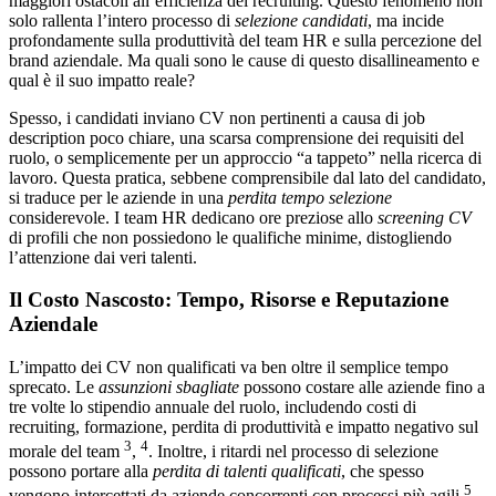
maggiori ostacoli all’efficienza del recruiting. Questo fenomeno non
solo rallenta l’intero processo di
selezione candidati
, ma incide
profondamente sulla produttività del team HR e sulla percezione del
brand aziendale. Ma quali sono le cause di questo disallineamento e
qual è il suo impatto reale?
Spesso, i candidati inviano CV non pertinenti a causa di job
description poco chiare, una scarsa comprensione dei requisiti del
ruolo, o semplicemente per un approccio “a tappeto” nella ricerca di
lavoro. Questa pratica, sebbene comprensibile dal lato del candidato,
si traduce per le aziende in una
perdita tempo selezione
considerevole. I team HR dedicano ore preziose allo
screening CV
di profili che non possiedono le qualifiche minime, distogliendo
l’attenzione dai veri talenti.
Il Costo Nascosto: Tempo, Risorse e Reputazione
Aziendale
L’impatto dei CV non qualificati va ben oltre il semplice tempo
sprecato. Le
assunzioni sbagliate
possono costare alle aziende fino a
tre volte lo stipendio annuale del ruolo, includendo costi di
recruiting, formazione, perdita di produttività e impatto negativo sul
3
4
morale del team
,
. Inoltre, i ritardi nel processo di selezione
possono portare alla
perdita di talenti qualificati
, che spesso
5