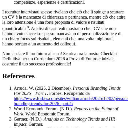
competenze, esperienze e certificazioni.
I recruiter intervistati spesso rivelano che ciò che li spinge a scartare
un CV è la mancanza di chiarezza o pertinenza, mentre ciò che attira
la loro attenzione è una forte proposta di valore e risultati
8
quantificabili
. Analisi di casi reali mostrano che i CV che non
hanno avuto successo spesso mancavano di personalizzazione e di
un chiaro focus sui risultati, elementi che, una volta migliorati,
hanno portato a un aumento dei colloqui.
Non lasciare il tuo futuro al caso! Scarica ora la nostra Checklist
Definitiva per un Curriculum 2026 a Prova di Futuro e inizia a
costruire il tuo successo professionale!
References
Arruda, W. (2025, 2 Dicembre).
Personal Branding Trends
For 2026 – Part 1
. Forbes. Recuperato da
https://www.forbes.com/sites/williamarruda/2025/12/02/persona
branding-trends-for-2026–part-1/
World Economic Forum. (N.D.).
Reports on the Future of
Work
. World Economic Forum.
Gartner. (N.D.).
Analysis on Technology Trends and HR
Impact
. Gartner.