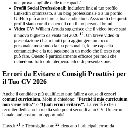
una prova tangibile delle tue capacità.
Profili Social Professionali:
Includere link al tuo profilo
LinkedIn ottimizzato, a un blog professionale o a un profilo
GitHub può arricchire la tua candidatura. Assicurati che questi
profili siano curati e coerenti con il tuo personal brand.
Video CV:
William Arruda suggerisce che il video breve sarà
17
il nuovo biglietto da visita nel 2026
. Un breve video di
presentazione (1-2 minuti) può aggiungere un tocco
personale, mostrando la tua personalità, le tue capacità
comunicative e la tua passione in un modo che il testo non
può fare. Questo è particolarmente efficace per ruoli che
richiedono forti doti interpersonali o di presentazione.
Errori da Evitare e Consigli Proattivi per
il Tuo CV 2026
Anche il candidato più qualificato può fallire a causa di
errori
comuni curriculum
. Molti si chiedono: “
Perché il mio curriculum
non viene letto?
” o “
Quali errori evitare?
“. La verità è che i
recruiter dedicano in media solo pochi secondi a un CV. Un errore
banale può costare un’opportunità.
21
22
Hays.it
e Ticonsiglio.com
elencano i principali errori da