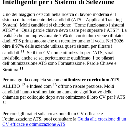
Intelligente per i Sistemi di Selezione
Uno dei maggiori ostacoli nella ricerca di lavoro moderna è il
sistema di tracciamento dei candidati (ATS – Applicant Tracking
System). Molti candidati si chiedono: “Come funzionano i sistemi
ATS?” e “Quali parole chiave devo usare per superare l’ATS?”. La
realtà è che un impressionante 75% dei curriculum viene rifiutato
dagli ATS prima ancora che un recruiter umano li veda. Nel 2026,
oltre il 97% delle aziende utilizza questi sistemi per filtrare i
11
candidati
. Se il tuo CV non è ottimizzato per l’ATS, sarai
invisibile, anche se sei perfettamente qualificato. I tre pilastri
dell’ottimizzazione ATS sono Formattazione, Parole Chiave e
11
Struttura
.
Per una guida completa su come
ottimizzare curriculum ATS
,
12
13
ALLIBO
e Indeed.com
offrono risorse preziose. Molti
candidati hanno testimoniato un aumento significativo delle
chiamate per colloquio dopo aver ottimizzato il loro CV per l’ATS
13
.
Per consigli pratici sulla creazione di un CV efficace e
l’ottimizzazione ATS, puoi consultare la
Guida alla creazione di un
CV efficace e ottimizzazione ATS
.