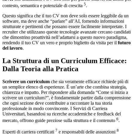
5
contesto, semantica e potenziale di crescita
.
Questo significa che il tuo CV non deve solo essere leggibile da un
software, ma deve anche “parlare” all’AI, fornendo informazioni
strutturate e pertinenti che possano essere facilmente interpretate. I
recruiter che utilizzano queste tecnologie avanzate cercano candidati
che dimostrino proattività nell’adattarsi a questo nuovo paradigma,
rendendo il tuo CV un vero e proprio biglietto da visita per il
futuro
del lavoro
.
La Struttura di un Curriculum Efficace:
Dalla Teoria alla Pratica
Scrivere un curriculum
che sia veramente efficace richiede più di
un semplice elenco di esperienze. È un’arte che combina strategia,
chiarezza e impatto. Per rispondere alla domanda “Come si inizia a
scrivere un curriculum?”, è fondamentale partire dalla comprensione
che ogni sezione deve contribuire a raccontare la tua storia
professionale in modo convincente. I Servizi di Carriera
Universitari, basandosi su ricerche accademiche e feedback del
6
mercato, offrono guide preziose sulla struttura e il contenuto
.
7
8
Esperti di carriera certificati
e responsabili delle assunzioni