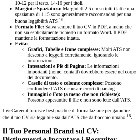
10-12 per il testo, 14-16 per i titoli.
Margini e Spaziatura:
Margini di 2.5 cm su tutti i lati e una
spaziatura di 1.15 sono generalmente raccomandati per una
16
buona leggibilità ATS
.
Formato File:
Salva sempre il tuo CV in PDF, a meno che
non sia esplicitamente richiesto un formato Word. Il PDF
mantiene la formattazione intatta.
Evita:
Grafici, Tabelle e Icone complesse:
Molti ATS non
riescono a leggerli correttamente, ignorando le
informazioni.
Intestazioni e Piè di Pagina:
Le informazioni
importanti (nome, contatti) dovrebbero essere nel corpo
del documento.
Caselle di testo o colonne complesse:
Possono
confondere l’ATS e causare errori di parsing.
Immagini o Foto (a meno che non richieste):
Possono appesantire il file e non sono lette dall’ATS.
LiveCareer.it fornisce best practice di formattazione per garantire
16
che il tuo CV sia leggibile sia dall’ATS che dall’occhio umano
.
Il Tuo Personal Brand sul CV:
Distinguersi e Incantare i Recruiter