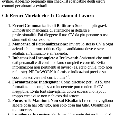
evitare. Abbiamo preparato una checklist scaricabile degli errori
comuni per aiutarti a evitarli.
Gli Errori Mortali che Ti Costano il Lavoro
Errori Grammaticali e di Battitura:
Sono tra i più gravi.
Dimostrano mancanza di attenzione ai dettagli e
professionalità. Fai rileggere il tuo CV da più persone o usa
strumenti di correzione.
Mancanza di Personalizzazione:
Inviare lo stesso CV a ogni
azienda è un errore critico. Ogni candidatura deve essere
adattata all’annuncio e all’azienda.
Informazioni Incomplete o Irrilevanti:
Assicurati che tutti i
dati personali e di contatto siano completi e corretti. Evita
informazioni non pertinenti al lavoro (es. stato civile, foto non
richieste). NETtoWORK.it fornisce indicazioni precise su
23
cosa non scrivere nel curriculum
.
Formattazione Inadeguata:
Come discusso per l’ATS, una
formattazione complessa o incoerente può rendere il CV
illeggibile. Evita font stravaganti, colori eccessivi o layout
troppo creativi se non richiesto dal settore.
Focus sulle Mansioni, Non sui Risultati:
I recruiter vogliono
sapere cosa hai
ottenuto
, non solo cosa hai
fatto
. Quantifica i
tuoi successi.
Lunghezza Eccessiva:
Per la maggior parte dei ruoli, un CV