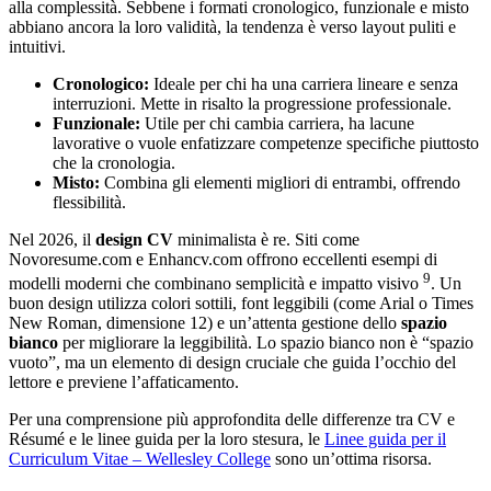
alla complessità. Sebbene i formati cronologico, funzionale e misto
abbiano ancora la loro validità, la tendenza è verso layout puliti e
intuitivi.
Cronologico:
Ideale per chi ha una carriera lineare e senza
interruzioni. Mette in risalto la progressione professionale.
Funzionale:
Utile per chi cambia carriera, ha lacune
lavorative o vuole enfatizzare competenze specifiche piuttosto
che la cronologia.
Misto:
Combina gli elementi migliori di entrambi, offrendo
flessibilità.
Nel 2026, il
design CV
minimalista è re. Siti come
Novoresume.com e Enhancv.com offrono eccellenti esempi di
9
modelli moderni che combinano semplicità e impatto visivo
. Un
buon design utilizza colori sottili, font leggibili (come Arial o Times
New Roman, dimensione 12) e un’attenta gestione dello
spazio
bianco
per migliorare la leggibilità. Lo spazio bianco non è “spazio
vuoto”, ma un elemento di design cruciale che guida l’occhio del
lettore e previene l’affaticamento.
Per una comprensione più approfondita delle differenze tra CV e
Résumé e le linee guida per la loro stesura, le
Linee guida per il
Curriculum Vitae – Wellesley College
sono un’ottima risorsa.