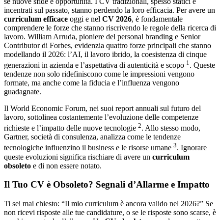
sé nuove sfide e opportunità. I CV tradizionali, spesso statici e
incentrati sul passato, stanno perdendo la loro efficacia. Per avere un
curriculum efficace
oggi e nel
CV 2026
, è fondamentale
comprendere le forze che stanno riscrivendo le regole della ricerca di
lavoro. William Arruda, pioniere del personal branding e Senior
Contributor di Forbes, evidenzia quattro forze principali che stanno
modellando il 2026: l’AI, il lavoro ibrido, la coesistenza di cinque
1
generazioni in azienda e l’aspettativa di autenticità e scopo
. Queste
tendenze non solo ridefiniscono come le impressioni vengono
formate, ma anche come la fiducia e l’influenza vengono
guadagnate.
Il World Economic Forum, nei suoi report annuali sul futuro del
lavoro, sottolinea costantemente l’evoluzione delle competenze
2
richieste e l’impatto delle nuove tecnologie
. Allo stesso modo,
Gartner, società di consulenza, analizza come le tendenze
3
tecnologiche influenzino il business e le risorse umane
. Ignorare
queste evoluzioni significa rischiare di avere un
curriculum
obsoleto
e di non essere notato.
Il Tuo CV è Obsoleto? Segnali d’Allarme e Impatto
Ti sei mai chiesto: “Il mio curriculum è ancora valido nel 2026?” Se
non ricevi risposte alle tue candidature, o se le risposte sono scarse, è