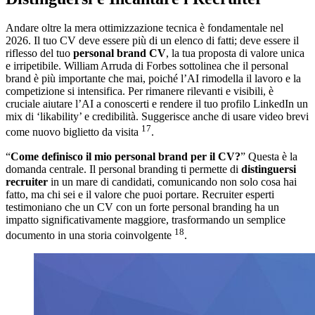
Andare oltre la mera ottimizzazione tecnica è fondamentale nel
2026. Il tuo CV deve essere più di un elenco di fatti; deve essere il
riflesso del tuo
personal brand CV
, la tua proposta di valore unica
e irripetibile. William Arruda di Forbes sottolinea che il personal
brand è più importante che mai, poiché l’AI rimodella il lavoro e la
competizione si intensifica. Per rimanere rilevanti e visibili, è
cruciale aiutare l’AI a conoscerti e rendere il tuo profilo LinkedIn un
mix di ‘likability’ e credibilità. Suggerisce anche di usare video brevi
17
come nuovo biglietto da visita
.
“
Come definisco il mio personal brand per il CV?
” Questa è la
domanda centrale. Il personal branding ti permette di
distinguersi
recruiter
in un mare di candidati, comunicando non solo cosa hai
fatto, ma chi sei e il valore che puoi portare. Recruiter esperti
testimoniano che un CV con un forte personal branding ha un
impatto significativamente maggiore, trasformando un semplice
18
documento in una storia coinvolgente
.