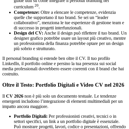
guide utili su come integrare il personal branding nel
20
curriculum
.
Competenze:
Oltre a elencare le competenze, evidenzia
quelle che supportano il tuo brand. Se sei un “leader
collaborativo”, menziona le tue esperienze di gestione team e
di successo in progetti interfunzionali.
Design del CV:
Anche il design può riflettere il tuo brand. Un
designer grafico potrebbe usare un layout più creativo, mentre
un professionista della finanza potrebbe optare per un design
più sobrio e strutturato.
Il personal branding si estende ben oltre il CV. Il tuo profilo
LinkedIn, il portfolio online e persino la tua presenza sui social
media professionali dovrebbero essere coerenti con il brand che hai
costruito.
Oltre il Testo: Portfolio Digitali e Video CV nel 2026
Il
CV 2026
non è più solo un documento testuale. Le tendenze
emergenti includono l’integrazione di elementi multimediali per un
impatto ancora maggiore.
Portfolio Digitali:
Per professionisti creativi, tecnici o in
settori specifici, un link a un portfolio digitale è essenziale.
Può mostrare progetti, lavori, codice o presentazioni, offrendo