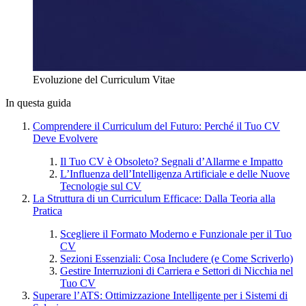
Evoluzione del Curriculum Vitae
In questa guida
Comprendere il Curriculum del Futuro: Perché il Tuo CV
Deve Evolvere
Il Tuo CV è Obsoleto? Segnali d’Allarme e Impatto
L’Influenza dell’Intelligenza Artificiale e delle Nuove
Tecnologie sul CV
La Struttura di un Curriculum Efficace: Dalla Teoria alla
Pratica
Scegliere il Formato Moderno e Funzionale per il Tuo
CV
Sezioni Essenziali: Cosa Includere (e Come Scriverlo)
Gestire Interruzioni di Carriera e Settori di Nicchia nel
Tuo CV
Superare l’ATS: Ottimizzazione Intelligente per i Sistemi di