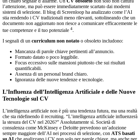
un chiaro segnale d’allarme. Un
CV obsoleto
non solo non cattura
l’attenzione, ma può essere immediatamente scartato dai moderni
sistemi di selezione. Il blog di Screenloop ha analizzato come l’AI
stia rendendo i CV tradizionali meno rilevanti, sottolineando che un
documento non aggiornato non riesce a comunicare efficacemente le
4
tue competenze e il tuo potenziale
.
I segnali di un
curriculum non notato
o obsoleto includono:
Mancanza di parole chiave pertinenti all’annuncio.
Formato datato o poco leggibile.
Focus eccessivo sulle mansioni piuttosto che sui risultati
quantificabili.
Assenza di un personal brand chiaro.
Ignoranza delle nuove tendenze e tecnologie.
L’Influenza dell’Intelligenza Artificiale e delle Nuove
Tecnologie sul CV
L’intelligenza artificiale non è più una tendenza futura, ma una realtà
che sta ridefinendo il recruiting. “L’intelligenza artificiale influenzerà
la stesura del CV nel 2026?” Assolutamente sì. Società di
consulenza come McKinsey e Deloitte prevedono un’adozione
sempre maggiore dell’AI nei processi di selezione, con
ATS basati
su AI
che analizzano i CV non solo per parole chiave, ma anche per