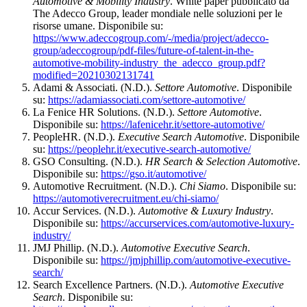
Automotive & Mobility Industry
. White paper pubblicato da
The Adecco Group, leader mondiale nelle soluzioni per le
risorse umane. Disponibile su:
https://www.adeccogroup.com/-/media/project/adecco-
group/adeccogroup/pdf-files/future-of-talent-in-the-
automotive-mobility-industry_the_adecco_group.pdf?
modified=20210302131741
Adami & Associati. (N.D.).
Settore Automotive
. Disponibile
su:
https://adamiassociati.com/settore-automotive/
La Fenice HR Solutions. (N.D.).
Settore Automotive
.
Disponibile su:
https://lafenicehr.it/settore-automotive/
PeopleHR. (N.D.).
Executive Search Automotive
. Disponibile
su:
https://peoplehr.it/executive-search-automotive/
GSO Consulting. (N.D.).
HR Search & Selection Automotive
.
Disponibile su:
https://gso.it/automotive/
Automotive Recruitment. (N.D.).
Chi Siamo
. Disponibile su:
https://automotiverecruitment.eu/chi-siamo/
Accur Services. (N.D.).
Automotive & Luxury Industry
.
Disponibile su:
https://accurservices.com/automotive-luxury-
industry/
JMJ Phillip. (N.D.).
Automotive Executive Search
.
Disponibile su:
https://jmjphillip.com/automotive-executive-
search/
Search Excellence Partners. (N.D.).
Automotive Executive
Search
. Disponibile su: