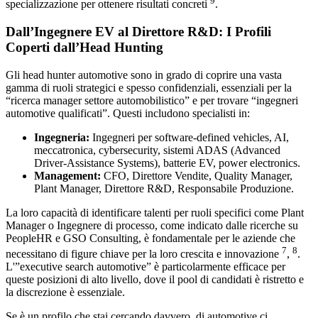
9
specializzazione per ottenere risultati concreti
.
Dall’Ingegnere EV al Direttore R&D: I Profili
Coperti dall’Head Hunting
Gli head hunter automotive sono in grado di coprire una vasta
gamma di ruoli strategici e spesso confidenziali, essenziali per la
“ricerca manager settore automobilistico” e per trovare “ingegneri
automotive qualificati”. Questi includono specialisti in:
Ingegneria:
Ingegneri per software-defined vehicles, AI,
meccatronica, cybersecurity, sistemi ADAS (Advanced
Driver-Assistance Systems), batterie EV, power electronics.
Management:
CFO, Direttore Vendite, Quality Manager,
Plant Manager, Direttore R&D, Responsabile Produzione.
La loro capacità di identificare talenti per ruoli specifici come Plant
Manager o Ingegnere di processo, come indicato dalle ricerche su
PeopleHR e GSO Consulting, è fondamentale per le aziende che
7
8
necessitano di figure chiave per la loro crescita e innovazione
,
.
L'”executive search automotive” è particolarmente efficace per
queste posizioni di alto livello, dove il pool di candidati è ristretto e
la discrezione è essenziale.
Se è un profilo che stai cercando davvero, di automotive ci