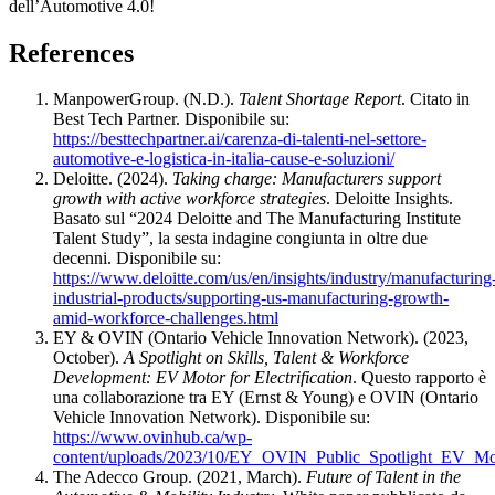
dell’Automotive 4.0!
References
ManpowerGroup. (N.D.).
Talent Shortage Report
. Citato in
Best Tech Partner. Disponibile su:
https://besttechpartner.ai/carenza-di-talenti-nel-settore-
automotive-e-logistica-in-italia-cause-e-soluzioni/
Deloitte. (2024).
Taking charge: Manufacturers support
growth with active workforce strategies
. Deloitte Insights.
Basato sul “2024 Deloitte and The Manufacturing Institute
Talent Study”, la sesta indagine congiunta in oltre due
decenni. Disponibile su:
https://www.deloitte.com/us/en/insights/industry/manufacturing
industrial-products/supporting-us-manufacturing-growth-
amid-workforce-challenges.html
EY & OVIN (Ontario Vehicle Innovation Network). (2023,
October).
A Spotlight on Skills, Talent & Workforce
Development: EV Motor for Electrification
. Questo rapporto è
una collaborazione tra EY (Ernst & Young) e OVIN (Ontario
Vehicle Innovation Network). Disponibile su:
https://www.ovinhub.ca/wp-
content/uploads/2023/10/EY_OVIN_Public_Spotlight_EV_M
The Adecco Group. (2021, March).
Future of Talent in the