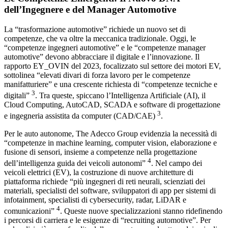
dell’Ingegnere e del Manager Automotive
La “trasformazione automotive” richiede un nuovo set di
competenze, che va oltre la meccanica tradizionale. Oggi, le
“competenze ingegneri automotive” e le “competenze manager
automotive” devono abbracciare il digitale e l’innovazione. Il
rapporto EY_OVIN del 2023, focalizzato sul settore dei motori EV,
sottolinea “elevati divari di forza lavoro per le competenze
manifatturiere” e una crescente richiesta di “competenze tecniche e
3
digitali”
. Tra queste, spiccano l’Intelligenza Artificiale (AI), il
Cloud Computing, AutoCAD, SCADA e software di progettazione
3
e ingegneria assistita da computer (CAD/CAE)
.
Per le auto autonome, The Adecco Group evidenzia la necessità di
“competenze in machine learning, computer vision, elaborazione e
fusione di sensori, insieme a competenze nella progettazione
4
dell’intelligenza guida dei veicoli autonomi”
. Nel campo dei
veicoli elettrici (EV), la costruzione di nuove architetture di
piattaforma richiede “più ingegneri di reti neurali, scienziati dei
materiali, specialisti del software, sviluppatori di app per sistemi di
infotainment, specialisti di cybersecurity, radar, LiDAR e
4
comunicazioni”
. Queste nuove specializzazioni stanno ridefinendo
i percorsi di carriera e le esigenze di “recruiting automotive”. Per