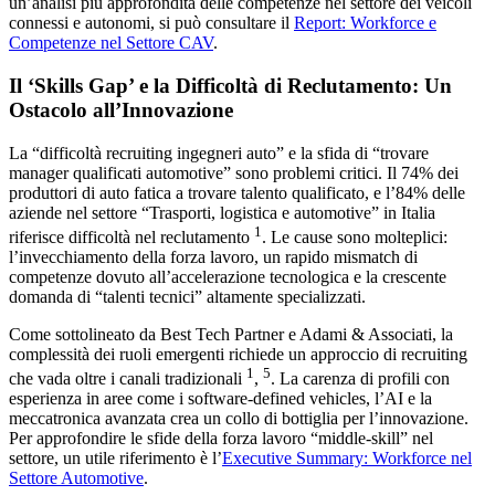
un’analisi più approfondita delle competenze nel settore dei veicoli
connessi e autonomi, si può consultare il
Report: Workforce e
Competenze nel Settore CAV
.
Il ‘Skills Gap’ e la Difficoltà di Reclutamento: Un
Ostacolo all’Innovazione
La “difficoltà recruiting ingegneri auto” e la sfida di “trovare
manager qualificati automotive” sono problemi critici. Il 74% dei
produttori di auto fatica a trovare talento qualificato, e l’84% delle
aziende nel settore “Trasporti, logistica e automotive” in Italia
1
riferisce difficoltà nel reclutamento
. Le cause sono molteplici:
l’invecchiamento della forza lavoro, un rapido mismatch di
competenze dovuto all’accelerazione tecnologica e la crescente
domanda di “talenti tecnici” altamente specializzati.
Come sottolineato da Best Tech Partner e Adami & Associati, la
complessità dei ruoli emergenti richiede un approccio di recruiting
1
5
che vada oltre i canali tradizionali
,
. La carenza di profili con
esperienza in aree come i software-defined vehicles, l’AI e la
meccatronica avanzata crea un collo di bottiglia per l’innovazione.
Per approfondire le sfide della forza lavoro “middle-skill” nel
settore, un utile riferimento è l’
Executive Summary: Workforce nel
Settore Automotive
.