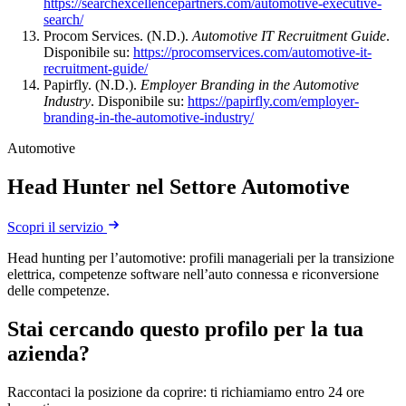
https://searchexcellencepartners.com/automotive-executive-
search/
Procom Services. (N.D.).
Automotive IT Recruitment Guide
.
Disponibile su:
https://procomservices.com/automotive-it-
recruitment-guide/
Papirfly. (N.D.).
Employer Branding in the Automotive
Industry
. Disponibile su:
https://papirfly.com/employer-
branding-in-the-automotive-industry/
Automotive
Head Hunter nel Settore Automotive
Scopri il servizio
Head hunting per l’automotive: profili manageriali per la transizione
elettrica, competenze software nell’auto connessa e riconversione
delle competenze.
Stai cercando questo profilo per la tua
azienda?
Raccontaci la posizione da coprire: ti richiamiamo entro 24 ore