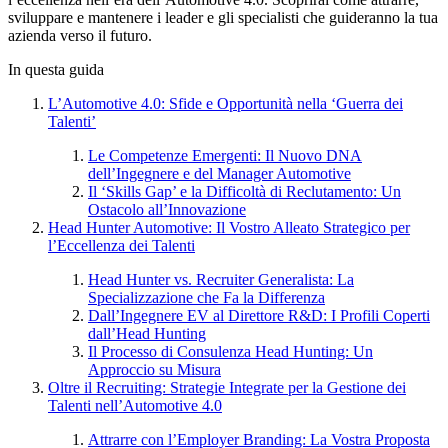
sviluppare e mantenere i leader e gli specialisti che guideranno la tua
azienda verso il futuro.
In questa guida
L’Automotive 4.0: Sfide e Opportunità nella ‘Guerra dei
Talenti’
Le Competenze Emergenti: Il Nuovo DNA
dell’Ingegnere e del Manager Automotive
Il ‘Skills Gap’ e la Difficoltà di Reclutamento: Un
Ostacolo all’Innovazione
Head Hunter Automotive: Il Vostro Alleato Strategico per
l’Eccellenza dei Talenti
Head Hunter vs. Recruiter Generalista: La
Specializzazione che Fa la Differenza
Dall’Ingegnere EV al Direttore R&D: I Profili Coperti
dall’Head Hunting
Il Processo di Consulenza Head Hunting: Un
Approccio su Misura
Oltre il Recruiting: Strategie Integrate per la Gestione dei
Talenti nell’Automotive 4.0
Attrarre con l’Employer Branding: La Vostra Proposta