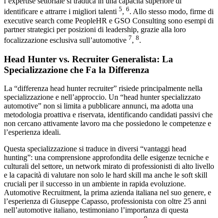
l’expertise settoriale si traduca in una capacità superiore di
5
6
identificare e attrarre i migliori talenti
,
. Allo stesso modo, firme di
executive search come PeopleHR e GSO Consulting sono esempi di
partner strategici per posizioni di leadership, grazie alla loro
7
8
focalizzazione esclusiva sull’automotive
,
.
Head Hunter vs. Recruiter Generalista: La
Specializzazione che Fa la Differenza
La “differenza head hunter recruiter” risiede principalmente nella
specializzazione e nell’approccio. Un “head hunter specializzato
automotive” non si limita a pubblicare annunci, ma adotta una
metodologia proattiva e riservata, identificando candidati passivi che
non cercano attivamente lavoro ma che possiedono le competenze e
l’esperienza ideali.
Questa specializzazione si traduce in diversi “vantaggi head
hunting”: una comprensione approfondita delle esigenze tecniche e
culturali del settore, un network mirato di professionisti di alto livello
e la capacità di valutare non solo le hard skill ma anche le soft skill
cruciali per il successo in un ambiente in rapida evoluzione.
Automotive Recruitment, la prima azienda italiana nel suo genere, e
l’esperienza di Giuseppe Capasso, professionista con oltre 25 anni
nell’automotive italiano, testimoniano l’importanza di questa