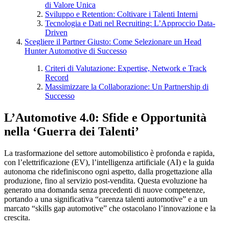
di Valore Unica
Sviluppo e Retention: Coltivare i Talenti Interni
Tecnologia e Dati nel Recruiting: L’Approccio Data-
Driven
Scegliere il Partner Giusto: Come Selezionare un Head
Hunter Automotive di Successo
Criteri di Valutazione: Expertise, Network e Track
Record
Massimizzare la Collaborazione: Un Partnership di
Successo
L’Automotive 4.0: Sfide e Opportunità
nella ‘Guerra dei Talenti’
La trasformazione del settore automobilistico è profonda e rapida,
con l’elettrificazione (EV), l’intelligenza artificiale (AI) e la guida
autonoma che ridefiniscono ogni aspetto, dalla progettazione alla
produzione, fino al servizio post-vendita. Questa evoluzione ha
generato una domanda senza precedenti di nuove competenze,
portando a una significativa “carenza talenti automotive” e a un
marcato “skills gap automotive” che ostacolano l’innovazione e la
crescita.