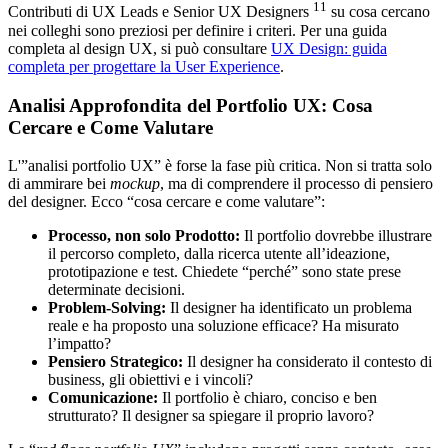
11
Contributi di UX Leads e Senior UX Designers
su cosa cercano
nei colleghi sono preziosi per definire i criteri. Per una guida
completa al design UX, si può consultare
UX Design: guida
completa per progettare la User Experience
.
Analisi Approfondita del Portfolio UX: Cosa
Cercare e Come Valutare
L'”analisi portfolio UX” è forse la fase più critica. Non si tratta solo
di ammirare bei
mockup
, ma di comprendere il processo di pensiero
del designer. Ecco “cosa cercare e come valutare”:
Processo, non solo Prodotto:
Il portfolio dovrebbe illustrare
il percorso completo, dalla ricerca utente all’ideazione,
prototipazione e test. Chiedete “perché” sono state prese
determinate decisioni.
Problem-Solving:
Il designer ha identificato un problema
reale e ha proposto una soluzione efficace? Ha misurato
l’impatto?
Pensiero Strategico:
Il designer ha considerato il contesto di
business, gli obiettivi e i vincoli?
Comunicazione:
Il portfolio è chiaro, conciso e ben
strutturato? Il designer sa spiegare il proprio lavoro?