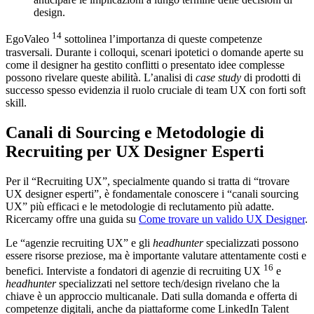
design.
14
EgoValeo
sottolinea l’importanza di queste competenze
trasversali. Durante i colloqui, scenari ipotetici o domande aperte su
come il designer ha gestito conflitti o presentato idee complesse
possono rivelare queste abilità. L’analisi di
case study
di prodotti di
successo spesso evidenzia il ruolo cruciale di team UX con forti soft
skill.
Canali di Sourcing e Metodologie di
Recruiting per UX Designer Esperti
Per il “Recruiting UX”, specialmente quando si tratta di “trovare
UX designer esperti”, è fondamentale conoscere i “canali sourcing
UX” più efficaci e le metodologie di reclutamento più adatte.
Ricercamy offre una guida su
Come trovare un valido UX Designer
.
Le “agenzie recruiting UX” e gli
headhunter
specializzati possono
essere risorse preziose, ma è importante valutare attentamente costi e
16
benefici. Interviste a fondatori di agenzie di recruiting UX
e
headhunter
specializzati nel settore tech/design rivelano che la
chiave è un approccio multicanale. Dati sulla domanda e offerta di
competenze digitali, anche da piattaforme come LinkedIn Talent