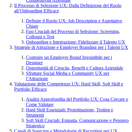
Competitività Aziendale
Il Processo di Selezione UX: Dalla Definizione del Ruolo
all’Onboarding Efficace
Definire il Ruolo UX: Job Description e Aspettative
Chiare
Fasi Cruciali del Processo di Selezione: Screening,
Colloqui e Test
Onboarding e Integrazione: Fidelizzare il Talento UX
Strategie di Attrazione e Employer Branding per i Talenti UX
Costruire un Employer Brand Irresistibile per i
Designer
Opportunità di Crescita, Benefit e Cultura Aziendale
Sfruttare Social Media e Community UX per
l’Attrazione
Valutazione delle Competenze UX: Hard Skill, Soft Skill e
Portfolio Efficace
Analisi Approfondita del Portfolio UX: Cosa Cercare e
Come Valutare
Hard Skill Essenziali: Prototipazione, Testing e
Strumenti
Soft Skill Cruciali: Empatia, Comunicazione e Pensiero
Strategico
Canali di Sourcing e Metodologie di Recruiting per UX