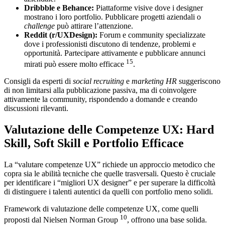
Dribbble e Behance:
Piattaforme visive dove i designer
mostrano i loro portfolio. Pubblicare progetti aziendali o
challenge
può attirare l’attenzione.
Reddit (r/UXDesign):
Forum e community specializzate
dove i professionisti discutono di tendenze, problemi e
opportunità. Partecipare attivamente e pubblicare annunci
15
mirati può essere molto efficace
.
Consigli da esperti di
social recruiting
e
marketing HR
suggeriscono
di non limitarsi alla pubblicazione passiva, ma di coinvolgere
attivamente la community, rispondendo a domande e creando
discussioni rilevanti.
Valutazione delle Competenze UX: Hard
Skill, Soft Skill e Portfolio Efficace
La “valutare competenze UX” richiede un approccio metodico che
copra sia le abilità tecniche che quelle trasversali. Questo è cruciale
per identificare i “migliori UX designer” e per superare la difficoltà
di distinguere i talenti autentici da quelli con portfolio meno solidi.
Framework di valutazione delle competenze UX, come quelli
10
proposti dal Nielsen Norman Group
, offrono una base solida.