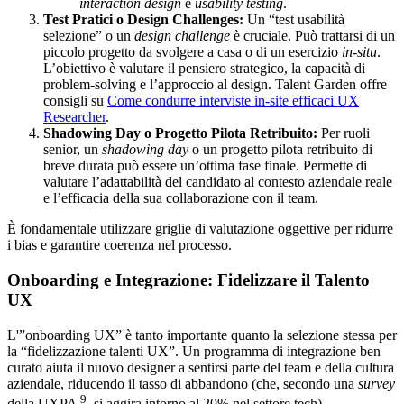
interaction design
e
usability testing
.
Test Pratici o Design Challenges:
Un “test usabilità
selezione” o un
design challenge
è cruciale. Può trattarsi di un
piccolo progetto da svolgere a casa o di un esercizio
in-situ
.
L’obiettivo è valutare il pensiero strategico, la capacità di
problem-solving e l’approccio al design. Talent Garden offre
consigli su
Come condurre interviste in-site efficaci UX
Researcher
.
Shadowing Day o Progetto Pilota Retribuito:
Per ruoli
senior, un
shadowing day
o un progetto pilota retribuito di
breve durata può essere un’ottima fase finale. Permette di
valutare l’adattabilità del candidato al contesto aziendale reale
e l’efficacia della sua collaborazione con il team.
È fondamentale utilizzare griglie di valutazione oggettive per ridurre
i bias e garantire coerenza nel processo.
Onboarding e Integrazione: Fidelizzare il Talento
UX
L'”onboarding UX” è tanto importante quanto la selezione stessa per
la “fidelizzazione talenti UX”. Un programma di integrazione ben
curato aiuta il nuovo designer a sentirsi parte del team e della cultura
aziendale, riducendo il tasso di abbandono (che, secondo una
survey
9
della UXPA
, si aggira intorno al 20% nel settore tech).