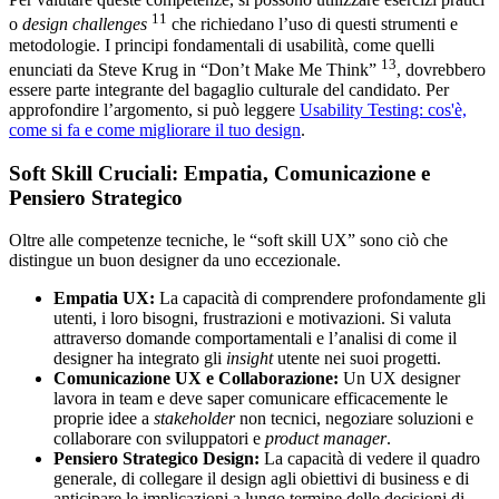
11
o
design challenges
che richiedano l’uso di questi strumenti e
metodologie. I principi fondamentali di usabilità, come quelli
13
enunciati da Steve Krug in “Don’t Make Me Think”
, dovrebbero
essere parte integrante del bagaglio culturale del candidato. Per
approfondire l’argomento, si può leggere
Usability Testing: cos'è,
come si fa e come migliorare il tuo design
.
Soft Skill Cruciali: Empatia, Comunicazione e
Pensiero Strategico
Oltre alle competenze tecniche, le “soft skill UX” sono ciò che
distingue un buon designer da uno eccezionale.
Empatia UX:
La capacità di comprendere profondamente gli
utenti, i loro bisogni, frustrazioni e motivazioni. Si valuta
attraverso domande comportamentali e l’analisi di come il
designer ha integrato gli
insight
utente nei suoi progetti.
Comunicazione UX e Collaborazione:
Un UX designer
lavora in team e deve saper comunicare efficacemente le
proprie idee a
stakeholder
non tecnici, negoziare soluzioni e
collaborare con sviluppatori e
product manager
.
Pensiero Strategico Design:
La capacità di vedere il quadro
generale, di collegare il design agli obiettivi di business e di
anticipare le implicazioni a lungo termine delle decisioni di