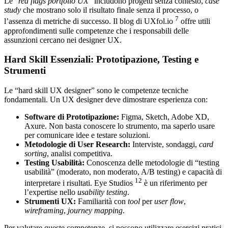
Le “
red flags portfolio UX
” includono progetti senza contesto,
case
study
che mostrano solo il risultato finale senza il processo, o
7
l’assenza di metriche di successo. Il blog di UXfol.io
offre utili
approfondimenti sulle competenze che i responsabili delle
assunzioni cercano nei designer UX.
Hard Skill Essenziali: Prototipazione, Testing e
Strumenti
Le “hard skill UX designer” sono le competenze tecniche
fondamentali. Un UX designer deve dimostrare esperienza con:
Software di Prototipazione:
Figma, Sketch, Adobe XD,
Axure. Non basta conoscere lo strumento, ma saperlo usare
per comunicare idee e testare soluzioni.
Metodologie di User Research:
Interviste, sondaggi,
card
sorting
, analisi competitiva.
Testing Usabilità:
Conoscenza delle metodologie di “testing
usabilità” (moderato, non moderato, A/B testing) e capacità di
12
interpretare i risultati. Eye Studios
è un riferimento per
l’expertise nello
usability testing
.
Strumenti UX:
Familiarità con
tool
per
user flow
,
wireframing
,
journey mapping
.
Per valutare queste competenze, si possono utilizzare esercizi pratici