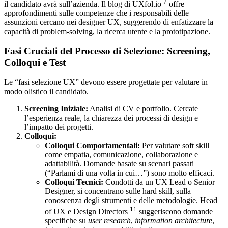
7
il candidato avrà sull’azienda. Il blog di UXfol.io
offre
approfondimenti sulle competenze che i responsabili delle
assunzioni cercano nei designer UX, suggerendo di enfatizzare la
capacità di problem-solving, la ricerca utente e la prototipazione.
Fasi Cruciali del Processo di Selezione: Screening,
Colloqui e Test
Le “fasi selezione UX” devono essere progettate per valutare in
modo olistico il candidato.
Screening Iniziale:
Analisi di CV e portfolio. Cercate
l’esperienza reale, la chiarezza dei processi di design e
l’impatto dei progetti.
Colloqui:
Colloqui Comportamentali:
Per valutare soft skill
come empatia, comunicazione, collaborazione e
adattabilità. Domande basate su scenari passati
(“Parlami di una volta in cui…”) sono molto efficaci.
Colloqui Tecnici:
Condotti da un UX Lead o Senior
Designer, si concentrano sulle hard skill, sulla
conoscenza degli strumenti e delle metodologie. Head
11
of UX e Design Directors
suggeriscono domande
specifiche su
user research
,
information architecture
,