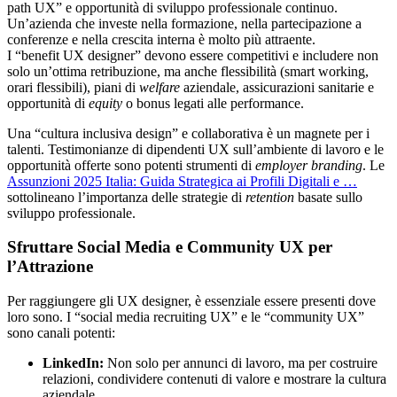
path UX” e opportunità di sviluppo professionale continuo.
Un’azienda che investe nella formazione, nella partecipazione a
conferenze e nella crescita interna è molto più attraente.
I “benefit UX designer” devono essere competitivi e includere non
solo un’ottima retribuzione, ma anche flessibilità (smart working,
orari flessibili), piani di
welfare
aziendale, assicurazioni sanitarie e
opportunità di
equity
o bonus legati alle performance.
Una “cultura inclusiva design” e collaborativa è un magnete per i
talenti. Testimonianze di dipendenti UX sull’ambiente di lavoro e le
opportunità offerte sono potenti strumenti di
employer branding
. Le
Assunzioni 2025 Italia: Guida Strategica ai Profili Digitali e …
sottolineano l’importanza delle strategie di
retention
basate sullo
sviluppo professionale.
Sfruttare Social Media e Community UX per
l’Attrazione
Per raggiungere gli UX designer, è essenziale essere presenti dove
loro sono. I “social media recruiting UX” e le “community UX”
sono canali potenti:
LinkedIn:
Non solo per annunci di lavoro, ma per costruire
relazioni, condividere contenuti di valore e mostrare la cultura
aziendale.