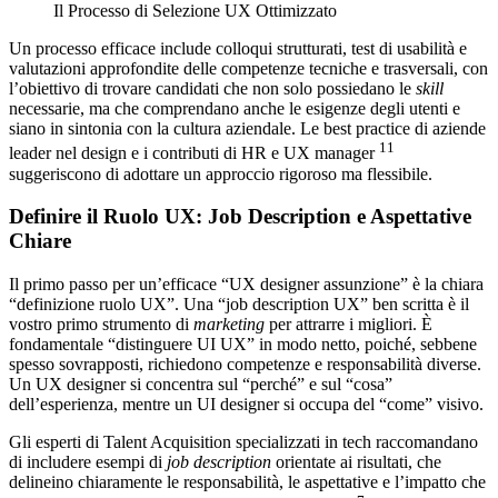
Il Processo di Selezione UX Ottimizzato
Un processo efficace include colloqui strutturati, test di usabilità e
valutazioni approfondite delle competenze tecniche e trasversali, con
l’obiettivo di trovare candidati che non solo possiedano le
skill
necessarie, ma che comprendano anche le esigenze degli utenti e
siano in sintonia con la cultura aziendale. Le best practice di aziende
11
leader nel design e i contributi di HR e UX manager
suggeriscono di adottare un approccio rigoroso ma flessibile.
Definire il Ruolo UX: Job Description e Aspettative
Chiare
Il primo passo per un’efficace “UX designer assunzione” è la chiara
“definizione ruolo UX”. Una “job description UX” ben scritta è il
vostro primo strumento di
marketing
per attrarre i migliori. È
fondamentale “distinguere UI UX” in modo netto, poiché, sebbene
spesso sovrapposti, richiedono competenze e responsabilità diverse.
Un UX designer si concentra sul “perché” e sul “cosa”
dell’esperienza, mentre un UI designer si occupa del “come” visivo.
Gli esperti di Talent Acquisition specializzati in tech raccomandano
di includere esempi di
job description
orientate ai risultati, che
delineino chiaramente le responsabilità, le aspettative e l’impatto che