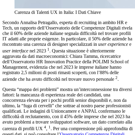
Carenza di Talenti UX in Italia: I Dati Chiave
Secondo Annalisa Petragallo, esperta di recruiting in ambito HR e
Tech, un rapporto dell’Osservatorio delle Competenze Digitali rivela
che il 60% delle aziende italiane segnala difficoltà nel trovare profili
IT adatti alle proprie esigenze. In particolare, il 50% delle aziende ha
riscontrato una carenza di designer specializzati in
user experience
e
1
user interface
nel 2023
. Questa situazione è ulteriormente
aggravata da dati macroeconomici: Chiara Tamma, ricercatrice
dell’Osservatorio HR Innovation Practice della POLIMI School of
Management, evidenzia che nel 2023 le imprese italiane hanno
registrato 2,5 milioni di posti rimasti scoperti, con l’88% delle
2
aziende che ha avuto difficoltà nel trovare nuovo personale
.
Questa “mappa dei problemi” mostra un’interconnessione tra diversi
fattori: la mancanza di esperienza reale dei candidati, una
concorrenza elevata per i pochi profili senior disponibili e, non da
ultimo, la “fuga di cervelli” che sottrae al nostro paese professionisti
qualificati. Le indagini di Unioncamere e ANPAL confermano le
difficoltà di reclutamento, con il 45% delle imprese che nel 2023 ha
avuto problemi a trovare sviluppatori software, un dato correlato alla
4
1
carenza di profili UX
,
. Per una comprensione più approfondita di
questi dati, si può consultare l’
Osservatorio Competenze Digitali