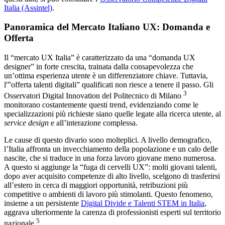
Italia (Assintel)
.
Panoramica del Mercato Italiano UX: Domanda e
Offerta
Il “mercato UX Italia” è caratterizzato da una “domanda UX
designer” in forte crescita, trainata dalla consapevolezza che
un’ottima esperienza utente è un differenziatore chiave. Tuttavia,
l'”offerta talenti digitali” qualificati non riesce a tenere il passo. Gli
3
Osservatori Digital Innovation del Politecnico di Milano
monitorano costantemente questi trend, evidenziando come le
specializzazioni più richieste siano quelle legate alla ricerca utente, al
service design
e all’interazione complessa.
Le cause di questo divario sono molteplici. A livello demografico,
l’Italia affronta un invecchiamento della popolazione e un calo delle
nascite, che si traduce in una forza lavoro giovane meno numerosa.
A questo si aggiunge la “fuga di cervelli UX”: molti giovani talenti,
dopo aver acquisito competenze di alto livello, scelgono di trasferirsi
all’estero in cerca di maggiori opportunità, retribuzioni più
competitive o ambienti di lavoro più stimolanti. Questo fenomeno,
insieme a un persistente
Digital Divide e Talenti STEM in Italia
,
aggrava ulteriormente la carenza di professionisti esperti sul territorio
5
nazionale
.