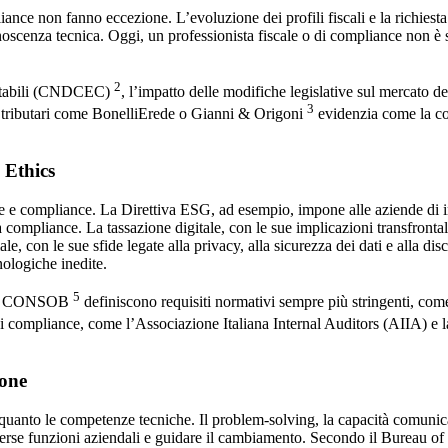
pliance non fanno eccezione. L’evoluzione dei profili fiscali e la richie
onoscenza tecnica. Oggi, un professionista fiscale o di compliance non è
2
ontabili (CNDCEC)
, l’impatto delle modifiche legislative sul mercato 
3
li tributari come BonelliErede o Gianni & Origoni
evidenzia come la co
 Ethics
 e compliance. La Direttiva ESG, ad esempio, impone alle aziende di int
a compliance. La tassazione digitale, con le sue implicazioni transfrontali
le, con le sue sfide legate alla privacy, alla sicurezza dei dati e alla di
nologiche inedite.
5
e la CONSOB
definiscono requisiti normativi sempre più stringenti, c
i di compliance, come l’Associazione Italiana Internal Auditors (AIIA) 
ione
 quanto le competenze tecniche. Il problem-solving, la capacità comunicativ
verse funzioni aziendali e guidare il cambiamento. Secondo il Bureau of 