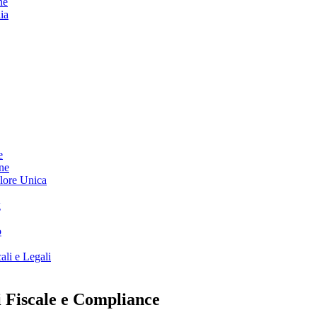
ne
ia
e
ine
lore Unica
g
o
ali e Legali
i Fiscale e Compliance