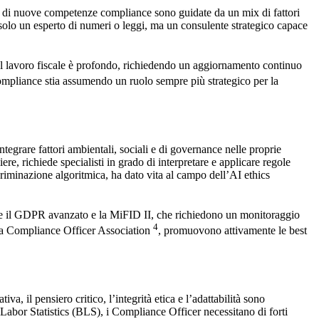
sta di nuove competenze compliance sono guidate da un mix di fattori
 solo un esperto di numeri o leggi, ma un consulente strategico capace
del lavoro fiscale è profondo, richiedendo un aggiornamento continuo
mpliance stia assumendo un ruolo sempre più strategico per la
egrare fattori ambientali, sociali e di governance nelle proprie
ere, richiede specialisti in grado di interpretare e applicare regole
scriminazione algoritmica, ha dato vita al campo dell’AI ethics
ome il GDPR avanzato e la MiFID II, che richiedono un monitoraggio
4
e la Compliance Officer Association
, promuovono attivamente le best
a, il pensiero critico, l’integrità etica e l’adattabilità sono
Labor Statistics (BLS), i Compliance Officer necessitano di forti