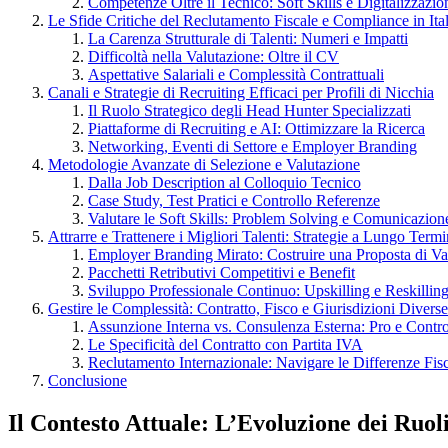
Competenze Oltre il Tecnico: Soft Skills e Digitalizzazio
Le Sfide Critiche del Reclutamento Fiscale e Compliance in Ital
La Carenza Strutturale di Talenti: Numeri e Impatti
Difficoltà nella Valutazione: Oltre il CV
Aspettative Salariali e Complessità Contrattuali
Canali e Strategie di Recruiting Efficaci per Profili di Nicchia
Il Ruolo Strategico degli Head Hunter Specializzati
Piattaforme di Recruiting e AI: Ottimizzare la Ricerca
Networking, Eventi di Settore e Employer Branding
Metodologie Avanzate di Selezione e Valutazione
Dalla Job Description al Colloquio Tecnico
Case Study, Test Pratici e Controllo Referenze
Valutare le Soft Skills: Problem Solving e Comunicazion
Attrarre e Trattenere i Migliori Talenti: Strategie a Lungo Term
Employer Branding Mirato: Costruire una Proposta di Va
Pacchetti Retributivi Competitivi e Benefit
Sviluppo Professionale Continuo: Upskilling e Reskillin
Gestire le Complessità: Contratto, Fisco e Giurisdizioni Diverse
Assunzione Interna vs. Consulenza Esterna: Pro e Contr
Le Specificità del Contratto con Partita IVA
Reclutamento Internazionale: Navigare le Differenze Fisc
Conclusione
Il Contesto Attuale: L’Evoluzione dei Ruol