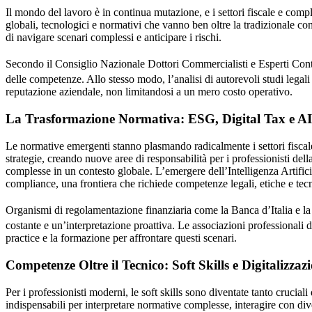
Il mondo del lavoro è in continua mutazione, e i settori fiscale e com
globali, tecnologici e normativi che vanno ben oltre la tradizionale c
di navigare scenari complessi e anticipare i rischi.
Secondo il Consiglio Nazionale Dottori Commercialisti e Esperti C
delle competenze. Allo stesso modo, l’analisi di autorevoli studi lega
reputazione aziendale, non limitandosi a un mero costo operativo.
La Trasformazione Normativa: ESG, Digital Tax e AI
Le normative emergenti stanno plasmando radicalmente i settori fiscale
strategie, creando nuove aree di responsabilità per i professionisti dell
complesse in un contesto globale. L’emergere dell’Intelligenza Artificia
compliance, una frontiera che richiede competenze legali, etiche e tec
Organismi di regolamentazione finanziaria come la Banca d’Italia 
costante e un’interpretazione proattiva. Le associazioni professional
practice e la formazione per affrontare questi scenari.
Competenze Oltre il Tecnico: Soft Skills e Digitalizzaz
Per i professionisti moderni, le soft skills sono diventate tanto cruciali
indispensabili per interpretare normative complesse, interagire con di