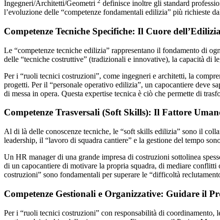
2
Ingegneri/Architetti/Geometri
definisce inoltre gli standard profess
l’evoluzione delle “competenze fondamentali edilizia” più richieste 
Competenze Tecniche Specifiche: Il Cuore dell’Edilizi
Le “competenze tecniche edilizia” rappresentano il fondamento di ogni 
delle “tecniche costruttive” (tradizionali e innovative), la capacità di 
Per i “ruoli tecnici costruzioni”, come ingegneri e architetti, la comp
progetti. Per il “personale operativo edilizia”, un capocantiere deve s
di messa in opera. Questa expertise tecnica è ciò che permette di trasfo
Competenze Trasversali (Soft Skills): Il Fattore Uman
Al di là delle conoscenze tecniche, le “soft skills edilizia” sono il c
leadership, il “lavoro di squadra cantiere” e la gestione del tempo sono 
Un HR manager di una grande impresa di costruzioni sottolinea spesso co
di un capocantiere di motivare la propria squadra, di mediare conflitti
costruzioni” sono fondamentali per superare le “difficoltà reclutament
Competenze Gestionali e Organizzative: Guidare il Pr
Per i “ruoli tecnici costruzioni” con responsabilità di coordinamento, l