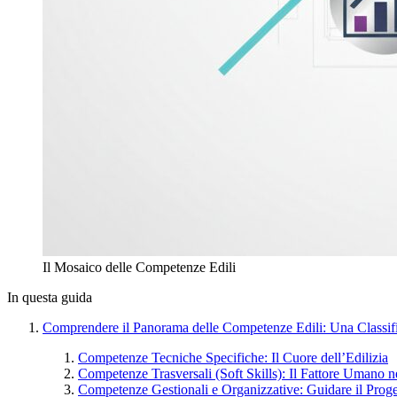
Il Mosaico delle Competenze Edili
In questa guida
Comprendere il Panorama delle Competenze Edili: Una Classifi
Competenze Tecniche Specifiche: Il Cuore dell’Edilizia
Competenze Trasversali (Soft Skills): Il Fattore Umano n
Competenze Gestionali e Organizzative: Guidare il Proge