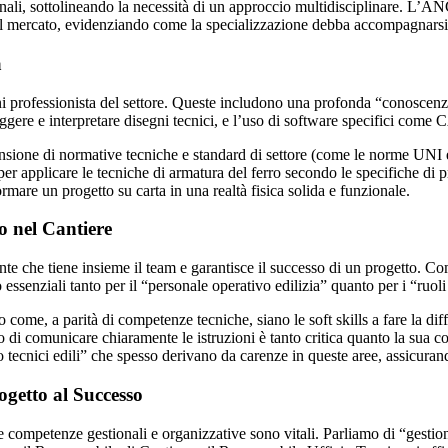
ionali, sottolineando la necessità di un approccio multidisciplinare. L’
dal mercato, evidenziando come la specializzazione debba accompagnarsi
a
professionista del settore. Queste includono una profonda “conoscenza m
leggere e interpretare disegni tecnici, e l’uso di software specifici come 
rensione di normative tecniche e standard di settore (come le norme UNI 
aper applicare le tecniche di armatura del ferro secondo le specifiche di
rmare un progetto su carta in una realtà fisica solida e funzionale.
o nel Cantiere
ollante che tiene insieme il team e garantisce il successo di un progetto.
essenziali tanto per il “personale operativo edilizia” quanto per i “ruoli
me, a parità di competenze tecniche, siano le soft skills a fare la diff
 o di comunicare chiaramente le istruzioni è tanto critica quanto la sua 
o tecnici edili” che spesso derivano da carenze in queste aree, assicur
ogetto al Successo
e competenze gestionali e organizzative sono vitali. Parliamo di “gestione