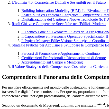
L’Edilizia 4.0: Competenze Digitali e Sostenibili per il Futuro
Building Information Modeling (BIM): La Rivoluzione D
Sostenibilità ed Efficienza Energetica: Competenze Gree
Digitalizzazione del Cantiere e Nuove Tecnologie (IoT, 
Ruoli Chiave e Competenze Specifiche nell’Edilizia Moderna
Il Tecnico Edile e il Geometra: Pilastri della Progettazio
Il Capocantiere e il Personale Operativo Specializzato: I
Il Project Manager Edile: Visione Strategica e Coordina
Strategie Pratiche per Acquisire e Sviluppare le Competenze Ed
Percorsi di Formazione e Aggiornamento Continuo
Certificazioni Professionali e Riconoscimenti di Settore
Apprendimento sul Campo e Mentoring
Il Valore Strategico delle Competenze: Costruire una Carriera a
Comprendere il Panorama delle Competenze
Per navigare efficacemente nel mondo delle costruzioni, è fondamenta
trasversali e digitali” crea confusione. Per questo, proponiamo un fra
competenze edili” per ogni professionista, dal cantiere all’ufficio tecni
4
4
Secondo un documento di MyGreenBuildings, che analizza il “
”
, 