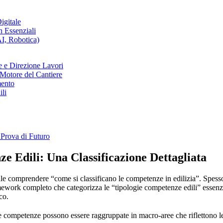
igitale
n Essenziali
AI, Robotica)
ne e Direzione Lavori
l Motore del Cantiere
mento
ili
 Prova di Futuro
 Edili: Una Classificazione Dettagliata
le comprendere “come si classificano le competenze in edilizia”. Spesso
mework completo che categorizza le “tipologie competenze edili” essenzi
co.
le competenze possono essere raggruppate in macro-aree che riflettono le