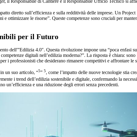
er, il Responsabile di Cantiere e il Responsabile Ufficio Tecnico si affi
patto diretto sull’efficienza e sulla redditività delle imprese. Un Proje
mi e ottimizzare le risorse”. Queste competenze sono cruciali per manten
nibili per il Futuro
vvento dell'”Edilizia 4.0″. Questa rivoluzione impone una “poca enfasi s
competenze digitali nell’edilizia moderna?”. La risposta è chiara: sono in
er i professionisti che desiderano rimanere competitivi e affrontare le s
5
5
in un suo articolo, “
”
, come l’impatto delle nuove tecnologie stia cre
ente i trend dell’edilizia sostenibile e digitale, confermando la neces
no un’efficienza e una riduzione degli errori senza precedenti.