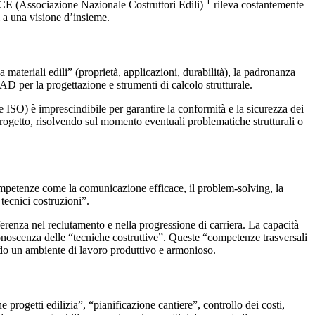
1
ANCE (Associazione Nazionale Costruttori Edili)
rileva costantemente
 a una visione d’insieme.
ateriali edili” (proprietà, applicazioni, durabilità), la padronanza
CAD per la progettazione e strumenti di calcolo strutturale.
e ISO) è imprescindibile per garantire la conformità e la sicurezza dei
 progetto, risolvendo sul momento eventuali problematiche strutturali o
 Competenze come la comunicazione efficace, il problem-solving, la
 tecnici costruzioni”.
erenza nel reclutamento e nella progressione di carriera. La capacità
conoscenza delle “tecniche costruttive”. Queste “competenze trasversali
ando un ambiente di lavoro produttivo e armonioso.
 progetti edilizia”, “pianificazione cantiere”, controllo dei costi,