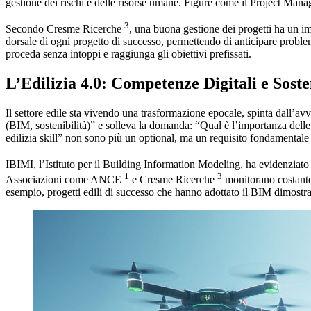
gestione dei rischi e delle risorse umane. Figure come il Project Manag
3
Secondo Cresme Ricerche
, una buona gestione dei progetti ha un im
dorsale di ogni progetto di successo, permettendo di anticipare proble
proceda senza intoppi e raggiunga gli obiettivi prefissati.
L’Edilizia 4.0: Competenze Digitali e Soste
Il settore edile sta vivendo una trasformazione epocale, spinta dall’a
(BIM, sostenibilità)” e solleva la domanda: “Qual è l’importanza delle 
edilizia skill” non sono più un optional, ma un requisito fondamentale p
IBIMI, l’Istituto per il Building Information Modeling, ha evidenziato 
1
3
Associazioni come ANCE
e Cresme Ricerche
monitorano costantem
esempio, progetti edili di successo che hanno adottato il BIM dimostra