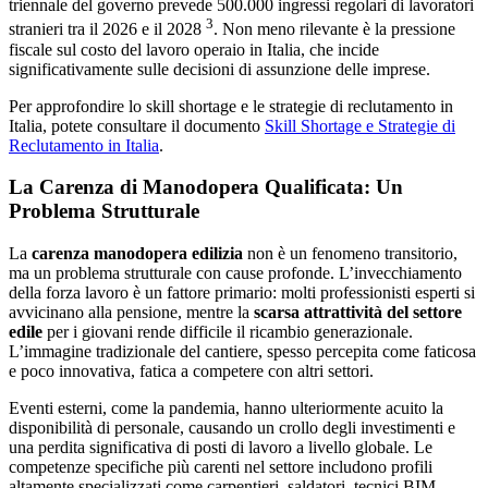
triennale del governo prevede 500.000 ingressi regolari di lavoratori
3
stranieri tra il 2026 e il 2028
. Non meno rilevante è la pressione
fiscale sul costo del lavoro operaio in Italia, che incide
significativamente sulle decisioni di assunzione delle imprese.
Per approfondire lo skill shortage e le strategie di reclutamento in
Italia, potete consultare il documento
Skill Shortage e Strategie di
Reclutamento in Italia
.
La Carenza di Manodopera Qualificata: Un
Problema Strutturale
La
carenza manodopera edilizia
non è un fenomeno transitorio,
ma un problema strutturale con cause profonde. L’invecchiamento
della forza lavoro è un fattore primario: molti professionisti esperti si
avvicinano alla pensione, mentre la
scarsa attrattività del settore
edile
per i giovani rende difficile il ricambio generazionale.
L’immagine tradizionale del cantiere, spesso percepita come faticosa
e poco innovativa, fatica a competere con altri settori.
Eventi esterni, come la pandemia, hanno ulteriormente acuito la
disponibilità di personale, causando un crollo degli investimenti e
una perdita significativa di posti di lavoro a livello globale. Le
competenze specifiche più carenti nel settore includono profili
altamente specializzati come carpentieri, saldatori, tecnici BIM