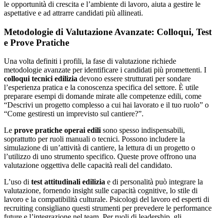
le opportunità di crescita e l’ambiente di lavoro, aiuta a gestire le
aspettative e ad attrarre candidati più allineati.
Metodologie di Valutazione Avanzate: Colloqui, Test
e Prove Pratiche
Una volta definiti i profili, la fase di valutazione richiede
metodologie avanzate per identificare i candidati più promettenti. I
colloqui tecnici edilizia
devono essere strutturati per sondare
l’esperienza pratica e la conoscenza specifica del settore. È utile
preparare esempi di domande mirate alle competenze edili, come
“Descrivi un progetto complesso a cui hai lavorato e il tuo ruolo” o
“Come gestiresti un imprevisto sul cantiere?”.
Le
prove pratiche operai edili
sono spesso indispensabili,
soprattutto per ruoli manuali o tecnici. Possono includere la
simulazione di un’attività di cantiere, la lettura di un progetto o
l’utilizzo di uno strumento specifico. Queste prove offrono una
valutazione oggettiva delle capacità reali del candidato.
L’uso di
test attitudinali edilizia
e di personalità può integrare la
valutazione, fornendo insight sulle capacità cognitive, lo stile di
lavoro e la compatibilità culturale. Psicologi del lavoro ed esperti di
recruiting consigliano questi strumenti per prevedere le performance
future e l’integrazione nel team. Per ruoli di leadership, gli