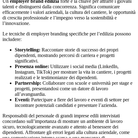
Un
employer brand edilizia
forte è la chiave per attrarre i giovani
talenti e distinguersi dalla concorrenza. Significa comunicare
efficacemente i valori aziendali, la cultura del cantiere, le opportunità
di crescita professionale e l’impegno verso la sostenibilità e
l’innovazione.
Le tecniche di employer branding specifiche per l’edilizia possono
includere:
Storytelling:
Raccontare storie di successo dei propri
dipendenti, mostrando percorsi di carriera e progetti
significativi.
Presenza online:
Utilizzare i social media (LinkedIn,
Instagram, TikTok) per mostrare la vita in cantiere, i progetti
realizzati e le testimonianze dei dipendenti.
Partnership:
Collaborare con scuole e università per stage e
progetti, presentandosi come un datore di lavoro
all’avanguardia.
Eventi:
Partecipare a fiere del lavoro e eventi di settore per
incontrare potenziali candidati e presentare l’azienda.
Responsabili del personale di grandi imprese edili intervistati
concordano sull’importanza di mostrare un ambiente di lavoro
sicuro, tecnologicamente avanzato e attento al benessere dei
dipendenti. Affrontare gli errori legati alla cultura aziendale, come
una comunicazione interna scarsa o una mancanza di