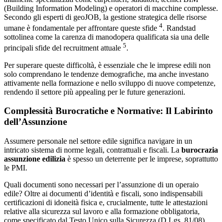
(Building Information Modeling) e operatori di macchine complesse.
Secondo gli esperti di geoJOB, la gestione strategica delle risorse
4
umane è fondamentale per affrontare queste sfide
. Randstad
sottolinea come la carenza di manodopera qualificata sia una delle
5
principali sfide del recruitment attuale
.
Per superare queste difficoltà, è essenziale che le imprese edili non
solo comprendano le tendenze demografiche, ma anche investano
attivamente nella formazione e nello sviluppo di nuove competenze,
rendendo il settore più appealing per le future generazioni.
Complessità Burocratiche e Normative: Il Labirinto
dell’Assunzione
Assumere personale nel settore edile significa navigare in un
intricato sistema di norme legali, contrattuali e fiscali. La
burocrazia
assunzione edilizia
è spesso un deterrente per le imprese, soprattutto
le PMI.
Quali documenti sono necessari per l’assunzione di un operaio
edile? Oltre ai documenti d’identità e fiscali, sono indispensabili
certificazioni di idoneità fisica e, crucialmente, tutte le attestazioni
relative alla sicurezza sul lavoro e alla formazione obbligatoria,
come specificato dal Testo Unico sulla Sicurezza (D.Lgs. 81/08).