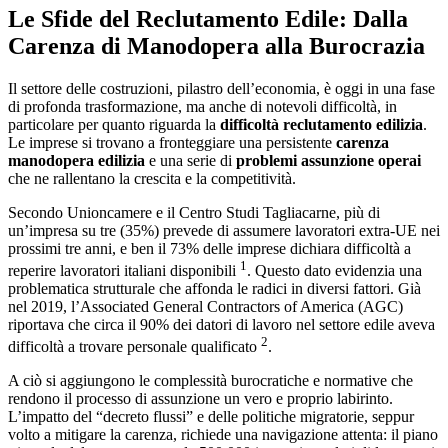
Le Sfide del Reclutamento Edile: Dalla
Carenza di Manodopera alla Burocrazia
Il settore delle costruzioni, pilastro dell’economia, è oggi in una fase
di profonda trasformazione, ma anche di notevoli difficoltà, in
particolare per quanto riguarda la
difficoltà reclutamento edilizia
.
Le imprese si trovano a fronteggiare una persistente
carenza
manodopera edilizia
e una serie di
problemi assunzione operai
che ne rallentano la crescita e la competitività.
Secondo Unioncamere e il Centro Studi Tagliacarne, più di
un’impresa su tre (35%) prevede di assumere lavoratori extra-UE nei
prossimi tre anni, e ben il 73% delle imprese dichiara difficoltà a
1
reperire lavoratori italiani disponibili
. Questo dato evidenzia una
problematica strutturale che affonda le radici in diversi fattori. Già
nel 2019, l’Associated General Contractors of America (AGC)
riportava che circa il 90% dei datori di lavoro nel settore edile aveva
2
difficoltà a trovare personale qualificato
.
A ciò si aggiungono le complessità burocratiche e normative che
rendono il processo di assunzione un vero e proprio labirinto.
L’impatto del “decreto flussi” e delle politiche migratorie, seppur
volto a mitigare la carenza, richiede una navigazione attenta: il piano