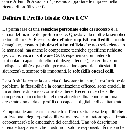
come Adami & Associati
possono supportare le imprese nella
ricerca di profili specifici.
Definire il Profilo Ideale: Oltre il CV
La prima fase di una
selezione personale edile
di successo è la
chiara definizione del profilo ideale. Questo va ben oltre la semplice
lettura di un CV. È essenziale
definire requisiti ruoli edili
in modo
dettagliato, creando
job description edilizia
che non solo elencano
le mansioni, ma anche le competenze tecniche specifiche richieste
(es. conoscenza di software CAD, esperienza con materiali
particolari, capacità di lettura di disegni tecnici), le certificazioni
indispensabili (es. patentini per macchine operatrici, attestati di
sicurezza) e, sempre più importanti, le
soft skills operai edili
.
Le soft skills, come la capacità di lavorare in team, la risoluzione dei
problemi, la flessibilità e la comunicazione efficace, sono cruciali in
un ambiente dinamico come il cantiere. Recenti ricerche sulle
competenze più richieste nel mercato edile attuale indicano una
crescente domanda di profili con capacità digitali e di adattamento.
È importante anche considerare le differenze tra le varie qualifiche
professionali degli operai edili (es. manovale, muratore specializzato,
capocantiere) e le aspettative dei candidati. Una job description
chiara e trasparente, che illustri non solo le responsabilità ma anche