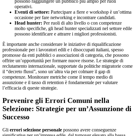
possono raggiungere un pubblico più ampio per ruoli
operativi.
Eventi di settore:
Partecipare a fiere e workshop è un’ottima
occasione per fare networking e incontrare candidati.
Head hunter:
Per ruoli di alto livello o con competenze
molto specifiche, gli head hunter specializzati nel settore edile
possono identificare e attrarre i migliori professionisti.
È importante anche considerare le iniziative di riqualificazione
professionale per i lavoratori edili e i disoccupati italiani, spesso
promosse da enti pubblici o associazioni di categoria, che possono
offrire un’opportunità per formare nuove risorse. Le strategie di
reclutamento internazionale, supportate da politiche migratorie come
il “decreto flussi”, sono un’altra via per colmare il gap di
competenze. Monitorare metriche come il tempo medio di
assunzione e il tasso di retention è fondamentale per valutare
l’efficacia di queste strategie.
Prevenire gli Errori Comuni nella
Selezione: Strategie per un’Assunzione di
Successo
Gli
errori selezione personale
possono avere conseguenze
significative per un’impresa edile, dal turnover elevato alla bassa