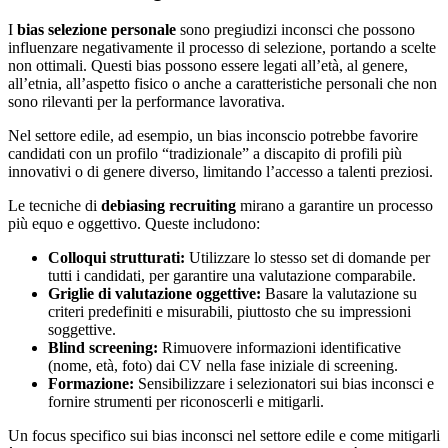
I
bias selezione personale
sono pregiudizi inconsci che possono
influenzare negativamente il processo di selezione, portando a scelte
non ottimali. Questi bias possono essere legati all’età, al genere,
all’etnia, all’aspetto fisico o anche a caratteristiche personali che non
sono rilevanti per la performance lavorativa.
Nel settore edile, ad esempio, un bias inconscio potrebbe favorire
candidati con un profilo “tradizionale” a discapito di profili più
innovativi o di genere diverso, limitando l’accesso a talenti preziosi.
Le tecniche di
debiasing recruiting
mirano a garantire un processo
più equo e oggettivo. Queste includono:
Colloqui strutturati:
Utilizzare lo stesso set di domande per
tutti i candidati, per garantire una valutazione comparabile.
Griglie di valutazione oggettive:
Basare la valutazione su
criteri predefiniti e misurabili, piuttosto che su impressioni
soggettive.
Blind screening:
Rimuovere informazioni identificative
(nome, età, foto) dai CV nella fase iniziale di screening.
Formazione:
Sensibilizzare i selezionatori sui bias inconsci e
fornire strumenti per riconoscerli e mitigarli.
Un focus specifico sui bias inconsci nel settore edile e come mitigarli