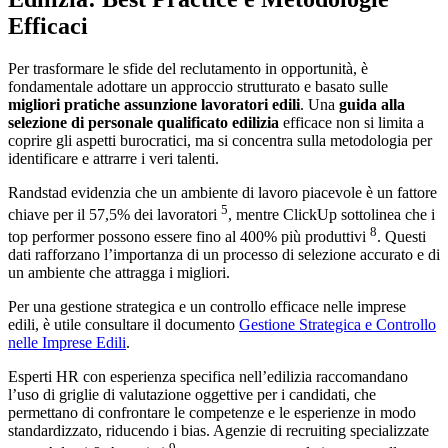
Efficaci
Per trasformare le sfide del reclutamento in opportunità, è
fondamentale adottare un approccio strutturato e basato sulle
migliori pratiche assunzione lavoratori edili
. Una
guida alla
selezione di personale qualificato edilizia
efficace non si limita a
coprire gli aspetti burocratici, ma si concentra sulla metodologia per
identificare e attrarre i veri talenti.
Randstad evidenzia che un ambiente di lavoro piacevole è un fattore
5
chiave per il 57,5% dei lavoratori
, mentre ClickUp sottolinea che i
8
top performer possono essere fino al 400% più produttivi
. Questi
dati rafforzano l’importanza di un processo di selezione accurato e di
un ambiente che attragga i migliori.
Per una gestione strategica e un controllo efficace nelle imprese
edili, è utile consultare il documento
Gestione Strategica e Controllo
nelle Imprese Edili
.
Esperti HR con esperienza specifica nell’edilizia raccomandano
l’uso di griglie di valutazione oggettive per i candidati, che
permettano di confrontare le competenze e le esperienze in modo
standardizzato, riducendo i bias. Agenzie di recruiting specializzate
9