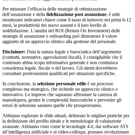
Per misurare l’efficacia delle strategie di ottimizzazione
dell’assunzione e della
fidelizzazione post assunzione
, è utile
monitorare indicatori chiave come il tasso di turnover nei primi 6-12
mesi, la produttività dei nuovi assunti e il loro livello di
soddisfazione. L’analisi del ROI (Return On Investment) delle
strategie di assunzione e onboarding può dimostrare il valore
aggiunto di un approccio olistico alla gestione del personale.
Disclaimer:
Data la natura legale e burocratica dell’argomento
(contratti, normative, agevolazioni fiscali), è consigliabile che il
contenuto abbia scopo informativo generale e non costituisca
consulenza legale, fiscale o del lavoro. Gli utenti dovrebbero
consultare professionisti qualificati per situazioni specifiche.
In conclusione, la
selezione personale edile
è un processo
complesso ma strategico, che richiede un approccio olistico e
innovativo. Le imprese che sapranno affrontare la carenza di
manodopera, gestire le complessità burocratiche e prevenire gli
errori di selezione saranno quelle che prospereranno.
Abbiamo esplorato le sfide attuali, delineato le migliori pratiche per
la definizione del profilo ideale e le metodologie di valutazione
avanzate. Abbiamo visto come le tecnologie 4.0, dai software ATS
all’intelligenza artificiale e ai video-colloqui, possano rivoluzionare