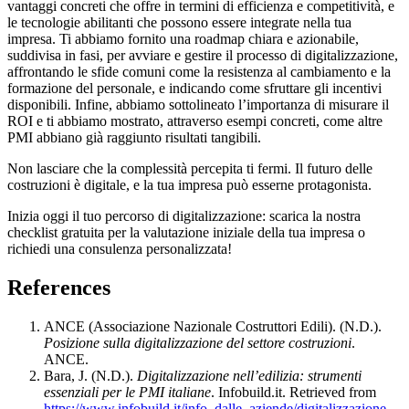
vantaggi concreti che offre in termini di efficienza e competitività, e
le tecnologie abilitanti che possono essere integrate nella tua
impresa. Ti abbiamo fornito una roadmap chiara e azionabile,
suddivisa in fasi, per avviare e gestire il processo di digitalizzazione,
affrontando le sfide comuni come la resistenza al cambiamento e la
formazione del personale, e indicando come sfruttare gli incentivi
disponibili. Infine, abbiamo sottolineato l’importanza di misurare il
ROI e ti abbiamo mostrato, attraverso esempi concreti, come altre
PMI abbiano già raggiunto risultati tangibili.
Non lasciare che la complessità percepita ti fermi. Il futuro delle
costruzioni è digitale, e la tua impresa può esserne protagonista.
Inizia oggi il tuo percorso di digitalizzazione: scarica la nostra
checklist gratuita per la valutazione iniziale della tua impresa o
richiedi una consulenza personalizzata!
References
ANCE (Associazione Nazionale Costruttori Edili). (N.D.).
Posizione sulla digitalizzazione del settore costruzioni
.
ANCE.
Bara, J. (N.D.).
Digitalizzazione nell’edilizia: strumenti
essenziali per le PMI italiane
. Infobuild.it. Retrieved from
https://www.infobuild.it/info_dalle_aziende/digitalizzazione-