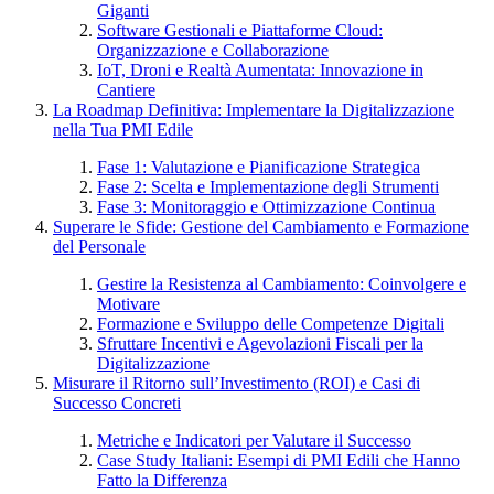
Giganti
Software Gestionali e Piattaforme Cloud:
Organizzazione e Collaborazione
IoT, Droni e Realtà Aumentata: Innovazione in
Cantiere
La Roadmap Definitiva: Implementare la Digitalizzazione
nella Tua PMI Edile
Fase 1: Valutazione e Pianificazione Strategica
Fase 2: Scelta e Implementazione degli Strumenti
Fase 3: Monitoraggio e Ottimizzazione Continua
Superare le Sfide: Gestione del Cambiamento e Formazione
del Personale
Gestire la Resistenza al Cambiamento: Coinvolgere e
Motivare
Formazione e Sviluppo delle Competenze Digitali
Sfruttare Incentivi e Agevolazioni Fiscali per la
Digitalizzazione
Misurare il Ritorno sull’Investimento (ROI) e Casi di
Successo Concreti
Metriche e Indicatori per Valutare il Successo
Case Study Italiani: Esempi di PMI Edili che Hanno
Fatto la Differenza