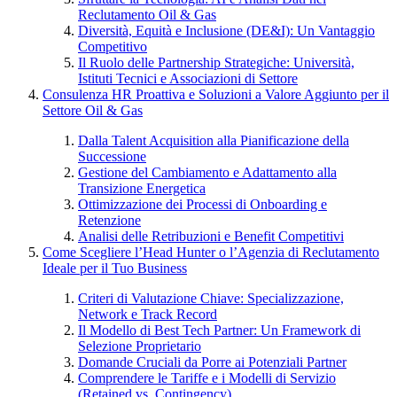
Reclutamento Oil & Gas
Diversità, Equità e Inclusione (DE&I): Un Vantaggio
Competitivo
Il Ruolo delle Partnership Strategiche: Università,
Istituti Tecnici e Associazioni di Settore
Consulenza HR Proattiva e Soluzioni a Valore Aggiunto per il
Settore Oil & Gas
Dalla Talent Acquisition alla Pianificazione della
Successione
Gestione del Cambiamento e Adattamento alla
Transizione Energetica
Ottimizzazione dei Processi di Onboarding e
Retenzione
Analisi delle Retribuzioni e Benefit Competitivi
Come Scegliere l’Head Hunter o l’Agenzia di Reclutamento
Ideale per il Tuo Business
Criteri di Valutazione Chiave: Specializzazione,
Network e Track Record
Il Modello di Best Tech Partner: Un Framework di
Selezione Proprietario
Domande Cruciali da Porre ai Potenziali Partner
Comprendere le Tariffe e i Modelli di Servizio
(Retained vs. Contingency)