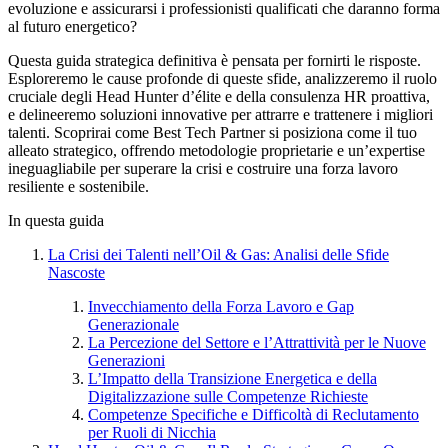
evoluzione e assicurarsi i professionisti qualificati che daranno forma
al futuro energetico?
Questa guida strategica definitiva è pensata per fornirti le risposte.
Esploreremo le cause profonde di queste sfide, analizzeremo il ruolo
cruciale degli Head Hunter d’élite e della consulenza HR proattiva,
e delineeremo soluzioni innovative per attrarre e trattenere i migliori
talenti. Scoprirai come Best Tech Partner si posiziona come il tuo
alleato strategico, offrendo metodologie proprietarie e un’expertise
ineguagliabile per superare la crisi e costruire una forza lavoro
resiliente e sostenibile.
In questa guida
La Crisi dei Talenti nell’Oil & Gas: Analisi delle Sfide
Nascoste
Invecchiamento della Forza Lavoro e Gap
Generazionale
La Percezione del Settore e l’Attrattività per le Nuove
Generazioni
L’Impatto della Transizione Energetica e della
Digitalizzazione sulle Competenze Richieste
Competenze Specifiche e Difficoltà di Reclutamento
per Ruoli di Nicchia