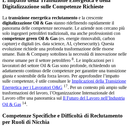
L’Impatto della Transizione Energetica e della
Digitalizzazione sulle Competenze Richieste
La
transizione energetica reclutamento
e la crescente
digitalizzazione Oil & Gas
stanno ridefinendo rapidamente il
panorama delle competenze necessarie. Le aziende non cercano più
solo ingegneri petroliferi tradizionali, ma anche professionisti con
competenze green Oil & Gas
(es. energie rinnovabili, carbon
capture) e digitali (es. data science, AI, cybersecurity). Questa
evoluzione richiede una profonda trasformazione delle risorse
umane. Bain & Company sottolinea la necessità di innovazione nelle
8
risorse umane per il settore petrolifero
. Le implicazioni per i
lavoratori del settore Oil & Gas sono profonde, richiedendo un
adattamento continuo delle competenze per garantire una transizione
giusta e sostenibile della forza lavoro. Per approfondire l’impatto
sulle competenze, è utile consultare le
Implicazioni della Transizione
17
Energetica per i Lavoratori O&G
. Per un contesto più ampio sulle
trasformazioni del lavoro, l’Organizzazione Internazionale del
Lavoro offre una panoramica sul
Il Futuro del Lavoro nell’Industria
14
Oil & Gas
.
Competenze Specifiche e Difficoltà di Reclutamento
per Ruoli di Nicchia