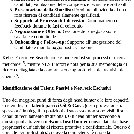
candidati, valutazione delle competenze tecniche e soft skill.
Presentazione della Shortlist:
Fornitura all’azienda di una
rosa ristretta di candidati altamente qualificati.
Supporto al Processo di Intervista:
Coordinamento e
feedback durante le fasi di colloquio.
Negoziazione e Offerta:
Gestione della negoziazione
salariale e contrattuale.
Onboarding e Follow-up:
Supporto all’integrazione del
candidato e monitoraggio post-assunzione.
Keller Executive Search pone grande enfasi sui processi di ricerca
5
meticolosi
, mentre NES Fircroft è nota per la sua metodologia di
ricerca dettagliata e la comprensione approfondita dei requisiti del
6
cliente
.
Identificazione dei Talenti Passivi e Network Esclusivi
Uno dei maggiori punti di forza degli head hunter è la loro capacità
di identificare i
talenti passivi Oil & Gas
. Questi professionisti,
spesso già impiegati in posizioni di successo, non sono visibili sui
canali di reclutamento tradizionali. Gli head hunter accedono a
questo pool attraverso
network head hunter
consolidati, database
proprietari e un’attività di ricerca proattiva e confidenziale. Questo è
cruciale per ruoli strategici dove la competenza è rara e la