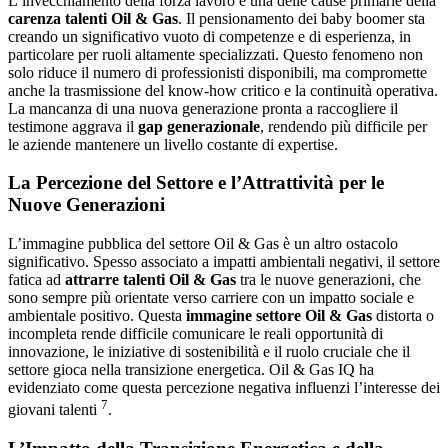
L’invecchiamento della forza lavoro è una delle cause primarie della
carenza talenti Oil & Gas
. Il pensionamento dei baby boomer sta
creando un significativo vuoto di competenze e di esperienza, in
particolare per ruoli altamente specializzati. Questo fenomeno non
solo riduce il numero di professionisti disponibili, ma compromette
anche la trasmissione del know-how critico e la continuità operativa.
La mancanza di una nuova generazione pronta a raccogliere il
testimone aggrava il
gap generazionale
, rendendo più difficile per
le aziende mantenere un livello costante di expertise.
La Percezione del Settore e l’Attrattività per le
Nuove Generazioni
L’immagine pubblica del settore Oil & Gas è un altro ostacolo
significativo. Spesso associato a impatti ambientali negativi, il settore
fatica ad
attrarre talenti Oil & Gas
tra le nuove generazioni, che
sono sempre più orientate verso carriere con un impatto sociale e
ambientale positivo. Questa
immagine settore Oil & Gas
distorta o
incompleta rende difficile comunicare le reali opportunità di
innovazione, le iniziative di sostenibilità e il ruolo cruciale che il
settore gioca nella transizione energetica. Oil & Gas IQ ha
evidenziato come questa percezione negativa influenzi l’interesse dei
7
giovani talenti
.