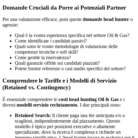
Domande Cruciali da Porre ai Potenziali Partner
Per una valutazione efficace, poni queste
domande head hunter
o
agenzie:
Qual è la vostra esperienza specifica nel settore Oil & Gas?
Come identificate i candidati passivi?
Quali sono le vostre metodologie di valutazione delle
competenze tecniche e soft skill?
Come gestite la riservatezza?
Quali garanzie offrite sui candidati piazzati?
Potete fornire referenze o casi studio specifici del settore?
Comprendere le Tariffe e i Modelli di Servizio
(Retained vs. Contingency)
È essenziale comprendere le
costi head hunting Oil & Gas
e i
diversi
modelli servizio reclutamento
. I due principali sono:
Retained Search:
Il cliente paga una fee anticipata e/o a
scaglioni, indipendentemente dal piazzamento. Questo
modello è tipico per posizioni executive o altamente
specializzate, dove la ricerca è complessa e richiede un
impegno significativo. L’head hunter lavora in esclusiva per il