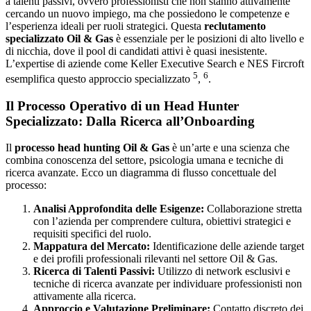
a talenti passivi, ovvero professionisti che non stanno attivamente
cercando un nuovo impiego, ma che possiedono le competenze e
l’esperienza ideali per ruoli strategici. Questa
reclutamento
specializzato Oil & Gas
è essenziale per le posizioni di alto livello e
di nicchia, dove il pool di candidati attivi è quasi inesistente.
L’expertise di aziende come Keller Executive Search e NES Fircroft
5
6
esemplifica questo approccio specializzato
,
.
Il Processo Operativo di un Head Hunter
Specializzato: Dalla Ricerca all’Onboarding
Il
processo head hunting Oil & Gas
è un’arte e una scienza che
combina conoscenza del settore, psicologia umana e tecniche di
ricerca avanzate. Ecco un diagramma di flusso concettuale del
processo:
Analisi Approfondita delle Esigenze:
Collaborazione stretta
con l’azienda per comprendere cultura, obiettivi strategici e
requisiti specifici del ruolo.
Mappatura del Mercato:
Identificazione delle aziende target
e dei profili professionali rilevanti nel settore Oil & Gas.
Ricerca di Talenti Passivi:
Utilizzo di network esclusivi e
tecniche di ricerca avanzate per individuare professionisti non
attivamente alla ricerca.
Approccio e Valutazione Preliminare:
Contatto discreto dei