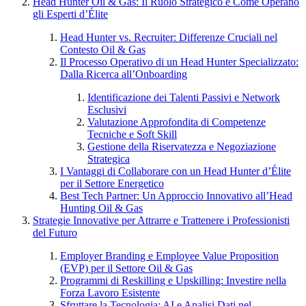
Head Hunter Oil & Gas: Il Ruolo Strategico e Come Operano
gli Esperti d’Élite
Head Hunter vs. Recruiter: Differenze Cruciali nel
Contesto Oil & Gas
Il Processo Operativo di un Head Hunter Specializzato:
Dalla Ricerca all’Onboarding
Identificazione dei Talenti Passivi e Network
Esclusivi
Valutazione Approfondita di Competenze
Tecniche e Soft Skill
Gestione della Riservatezza e Negoziazione
Strategica
I Vantaggi di Collaborare con un Head Hunter d’Élite
per il Settore Energetico
Best Tech Partner: Un Approccio Innovativo all’Head
Hunting Oil & Gas
Strategie Innovative per Attrarre e Trattenere i Professionisti
del Futuro
Employer Branding e Employee Value Proposition
(EVP) per il Settore Oil & Gas
Programmi di Reskilling e Upskilling: Investire nella
Forza Lavoro Esistente
Sfruttare la Tecnologia: AI e Analisi Dati nel