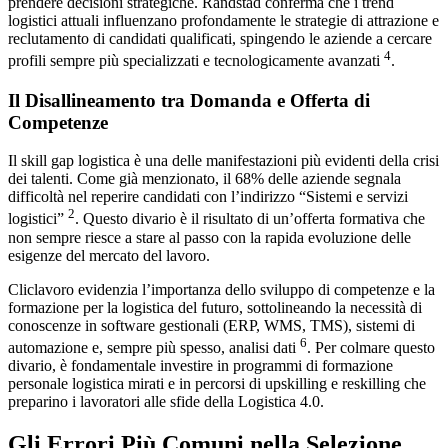
prendere decisioni strategiche. Randstad conferma che i trend
logistici attuali influenzano profondamente le strategie di attrazione e
reclutamento di candidati qualificati, spingendo le aziende a cercare
4
profili sempre più specializzati e tecnologicamente avanzati
.
Il Disallineamento tra Domanda e Offerta di
Competenze
Il skill gap logistica è una delle manifestazioni più evidenti della crisi
dei talenti. Come già menzionato, il 68% delle aziende segnala
difficoltà nel reperire candidati con l’indirizzo “Sistemi e servizi
2
logistici”
. Questo divario è il risultato di un’offerta formativa che
non sempre riesce a stare al passo con la rapida evoluzione delle
esigenze del mercato del lavoro.
Cliclavoro evidenzia l’importanza dello sviluppo di competenze e la
formazione per la logistica del futuro, sottolineando la necessità di
conoscenze in software gestionali (ERP, WMS, TMS), sistemi di
6
automazione e, sempre più spesso, analisi dati
. Per colmare questo
divario, è fondamentale investire in programmi di formazione
personale logistica mirati e in percorsi di upskilling e reskilling che
preparino i lavoratori alle sfide della Logistica 4.0.
Gli Errori Più Comuni nella Selezione