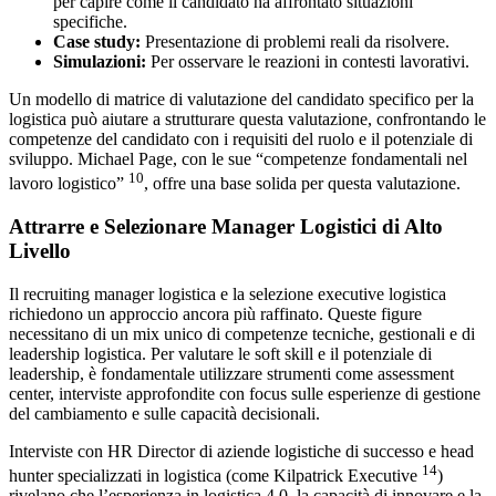
per capire come il candidato ha affrontato situazioni
specifiche.
Case study:
Presentazione di problemi reali da risolvere.
Simulazioni:
Per osservare le reazioni in contesti lavorativi.
Un modello di matrice di valutazione del candidato specifico per la
logistica può aiutare a strutturare questa valutazione, confrontando le
competenze del candidato con i requisiti del ruolo e il potenziale di
sviluppo. Michael Page, con le sue “competenze fondamentali nel
10
lavoro logistico”
, offre una base solida per questa valutazione.
Attrarre e Selezionare Manager Logistici di Alto
Livello
Il recruiting manager logistica e la selezione executive logistica
richiedono un approccio ancora più raffinato. Queste figure
necessitano di un mix unico di competenze tecniche, gestionali e di
leadership logistica. Per valutare le soft skill e il potenziale di
leadership, è fondamentale utilizzare strumenti come assessment
center, interviste approfondite con focus sulle esperienze di gestione
del cambiamento e sulle capacità decisionali.
Interviste con HR Director di aziende logistiche di successo e head
14
hunter specializzati in logistica (come Kilpatrick Executive
)
rivelano che l’esperienza in logistica 4.0, la capacità di innovare e la