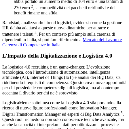
abbia portato un aumento medio di 104 euro e una tantum di
2
230 euro
, la competitività dei pacchetti retributivi e dei
benefit rimane una sfida.
Randstad, analizzando i trend logistici, evidenzia come la gestione
HR debba adattarsi a queste nuove dinamiche per attrarre e
4
trattenere i talenti
. Per un contesto più ampio sulla carenza di
dipendenti in Italia, si può fare riferimento a
Mercato del Lavoro e
Carenza di Competenze in Italia
.
L’Impatto della Digitalizzazione e Logistica 4.0
La logistica 4.0 recruiting è un game-changer. L’evoluzione
tecnologica, con l’introduzione di automazione, intelligenza
artificiale (AI), Internet of Things (IoT) e analisi dei Big Data, sta
ridefinendo i requisiti di competenza. Questo crea nuove opportunità
per chi possiede le competenze digitali logistica, ma al contempo
accentua il divario per chi ne è sprovvisto.
LogisticaMente sottolinea come la Logistica 4.0 stia portando alla
ricerca di nuove figure professionali come Innovation Manager,
5
Digital Transformation Manager ed esperti di Big Data Analytics
.
Questi ruoli richiedono non solo conoscenze tecniche avanzate, ma
anche la capacità di interpretare i dati per ottimizzare i processi e