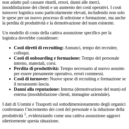
non adatto può causare ritardi, errori, danni alle merci,
insoddisfazione dei clienti e un aumento dei costi operativi. I costi
turnover logistica sono particolarmente elevati, includendo non solo
le spese per un nuovo processo di selezione e formazione, ma anche
la perdita di produttività e la demotivazione del team esistente.
Un modello di costo della cattiva assunzione specifico per la
logistica dovrebbe considerare:
Costi diretti di recruiting:
Annunci, tempo dei recruiter,
colloqui.
Costi di onboarding e formazione:
Tempo del personale
interno, materiali, corsi.
Perdita di produttività:
Tempo necessario al nuovo assunto
per essere pienamente operativo, errori commessi.
Costi di turnover:
Nuove spese di recruiting e formazione se
il neoassunto lascia.
Danni alla reputazione:
Interna (demotivazione del team) ed
esterna (insoddisfazione clienti, immagine aziendale).
I dati di Uomini e Trasporti sul sottodimensionamento degli organici
confermano l’incremento dei costi del personale e la riduzione della
1
produttività
, evidenziando come una cattiva assunzione aggravi
ulteriormente questa situazione.