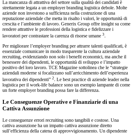
La mancanza di attrattiva del settore sulla qualità dei candidati è
strettamente legata a un employer branding logistica debole. Molte
aziende non investono a sufficienza nella costruzione di una
reputazione aziendale che metta in risalto i valori, le opportunità di
crescita e l’ambiente di lavoro. Generix Group offre insight su come
rendere attrattive le professioni della logistica e fidelizzare i
3
lavoratori per contrastare la carenza di risorse umane
.
Per migliorare l’employer branding per attrarre talenti qualificati, è
essenziale comunicare in modo trasparente la cultura aziendale
recruiting, evidenziando non solo i benefit economici, ma anche il
benessere dei dipendenti, le opportunità di sviluppo e l’impatto
positivo del loro lavoro. TCE Magazine sottolinea che le “strategie
aziendali moderne si focalizzano sull’arricchimento dell’esperienza
2
lavorativa dei dipendenti”
. Le best practice di aziende leader nella
logistica per il work-life balance sono un esempio lampante di come
un forte employer branding possa fare la differenza.
Le Conseguenze Operative e Finanziarie di una
Cattiva Assunzione
Le conseguenze errori recruiting sono tangibili e costose. Una
cattiva assunzione ha un impatto cattiva assunzione diretto
sull’efficienza della catena di approvvigionamento. Un dipendente