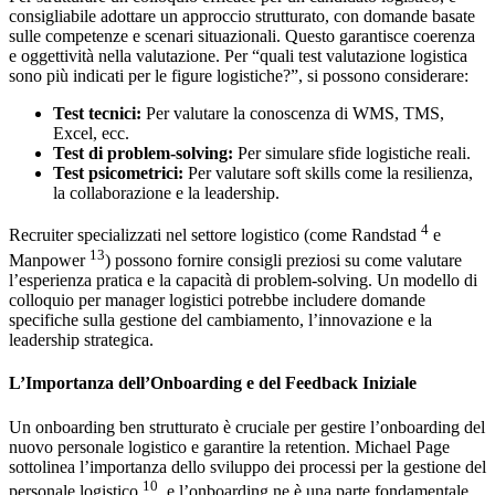
consigliabile adottare un approccio strutturato, con domande basate
sulle competenze e scenari situazionali. Questo garantisce coerenza
e oggettività nella valutazione. Per “quali test valutazione logistica
sono più indicati per le figure logistiche?”, si possono considerare:
Test tecnici:
Per valutare la conoscenza di WMS, TMS,
Excel, ecc.
Test di problem-solving:
Per simulare sfide logistiche reali.
Test psicometrici:
Per valutare soft skills come la resilienza,
la collaborazione e la leadership.
4
Recruiter specializzati nel settore logistico (come Randstad
e
13
Manpower
) possono fornire consigli preziosi su come valutare
l’esperienza pratica e la capacità di problem-solving. Un modello di
colloquio per manager logistici potrebbe includere domande
specifiche sulla gestione del cambiamento, l’innovazione e la
leadership strategica.
L’Importanza dell’Onboarding e del Feedback Iniziale
Un onboarding ben strutturato è cruciale per gestire l’onboarding del
nuovo personale logistico e garantire la retention. Michael Page
sottolinea l’importanza dello sviluppo dei processi per la gestione del
10
personale logistico
, e l’onboarding ne è una parte fondamentale.