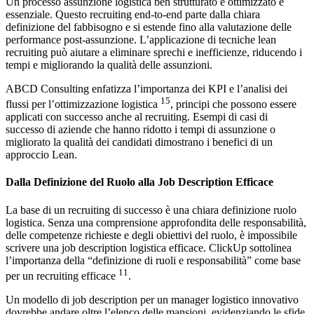
Un processo assunzione logistica ben strutturato e ottimizzato è
essenziale. Questo recruiting end-to-end parte dalla chiara
definizione del fabbisogno e si estende fino alla valutazione delle
performance post-assunzione. L’applicazione di tecniche lean
recruiting può aiutare a eliminare sprechi e inefficienze, riducendo i
tempi e migliorando la qualità delle assunzioni.
ABCD Consulting enfatizza l’importanza dei KPI e l’analisi dei
15
flussi per l’ottimizzazione logistica
, principi che possono essere
applicati con successo anche al recruiting. Esempi di casi di
successo di aziende che hanno ridotto i tempi di assunzione o
migliorato la qualità dei candidati dimostrano i benefici di un
approccio Lean.
Dalla Definizione del Ruolo alla Job Description Efficace
La base di un recruiting di successo è una chiara definizione ruolo
logistica. Senza una comprensione approfondita delle responsabilità,
delle competenze richieste e degli obiettivi del ruolo, è impossibile
scrivere una job description logistica efficace. ClickUp sottolinea
l’importanza della “definizione di ruoli e responsabilità” come base
11
per un recruiting efficace
.
Un modello di job description per un manager logistico innovativo
dovrebbe andare oltre l’elenco delle mansioni, evidenziando le sfide,