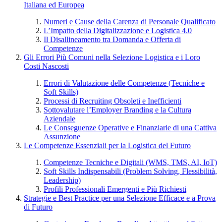
Italiana ed Europea
Numeri e Cause della Carenza di Personale Qualificato
L’Impatto della Digitalizzazione e Logistica 4.0
Il Disallineamento tra Domanda e Offerta di
Competenze
Gli Errori Più Comuni nella Selezione Logistica e i Loro
Costi Nascosti
Errori di Valutazione delle Competenze (Tecniche e
Soft Skills)
Processi di Recruiting Obsoleti e Inefficienti
Sottovalutare l’Employer Branding e la Cultura
Aziendale
Le Conseguenze Operative e Finanziarie di una Cattiva
Assunzione
Le Competenze Essenziali per la Logistica del Futuro
Competenze Tecniche e Digitali (WMS, TMS, AI, IoT)
Soft Skills Indispensabili (Problem Solving, Flessibilità,
Leadership)
Profili Professionali Emergenti e Più Richiesti
Strategie e Best Practice per una Selezione Efficace e a Prova
di Futuro