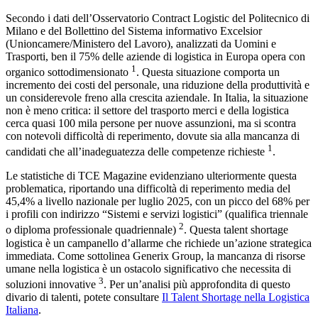
Secondo i dati dell’Osservatorio Contract Logistic del Politecnico di
Milano e del Bollettino del Sistema informativo Excelsior
(Unioncamere/Ministero del Lavoro), analizzati da Uomini e
Trasporti, ben il 75% delle aziende di logistica in Europa opera con
1
organico sottodimensionato
. Questa situazione comporta un
incremento dei costi del personale, una riduzione della produttività e
un considerevole freno alla crescita aziendale. In Italia, la situazione
non è meno critica: il settore del trasporto merci e della logistica
cerca quasi 100 mila persone per nuove assunzioni, ma si scontra
con notevoli difficoltà di reperimento, dovute sia alla mancanza di
1
candidati che all’inadeguatezza delle competenze richieste
.
Le statistiche di TCE Magazine evidenziano ulteriormente questa
problematica, riportando una difficoltà di reperimento media del
45,4% a livello nazionale per luglio 2025, con un picco del 68% per
i profili con indirizzo “Sistemi e servizi logistici” (qualifica triennale
2
o diploma professionale quadriennale)
. Questa talent shortage
logistica è un campanello d’allarme che richiede un’azione strategica
immediata. Come sottolinea Generix Group, la mancanza di risorse
umane nella logistica è un ostacolo significativo che necessita di
3
soluzioni innovative
. Per un’analisi più approfondita di questo
divario di talenti, potete consultare
Il Talent Shortage nella Logistica
Italiana
.