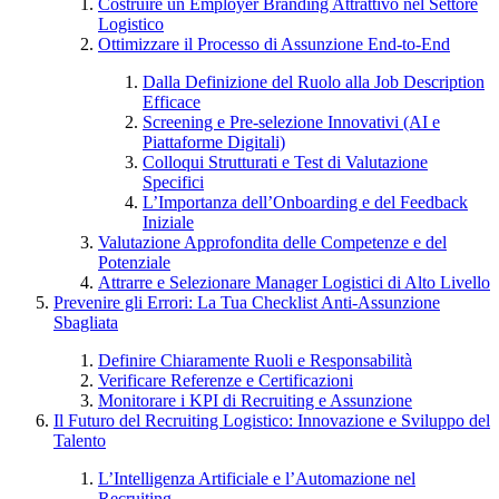
Costruire un Employer Branding Attrattivo nel Settore
Logistico
Ottimizzare il Processo di Assunzione End-to-End
Dalla Definizione del Ruolo alla Job Description
Efficace
Screening e Pre-selezione Innovativi (AI e
Piattaforme Digitali)
Colloqui Strutturati e Test di Valutazione
Specifici
L’Importanza dell’Onboarding e del Feedback
Iniziale
Valutazione Approfondita delle Competenze e del
Potenziale
Attrarre e Selezionare Manager Logistici di Alto Livello
Prevenire gli Errori: La Tua Checklist Anti-Assunzione
Sbagliata
Definire Chiaramente Ruoli e Responsabilità
Verificare Referenze e Certificazioni
Monitorare i KPI di Recruiting e Assunzione
Il Futuro del Recruiting Logistico: Innovazione e Sviluppo del
Talento
L’Intelligenza Artificiale e l’Automazione nel
Recruiting