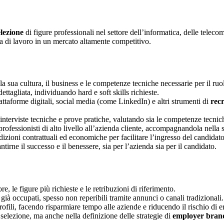
elezione
di figure professionali nel settore dell’informatica, delle teleco
erta di lavoro in un mercato altamente competitivo.
la sua cultura, il business e le competenze tecniche necessarie per il ruol
ttagliata, individuando hard e soft skills richieste.
attaforme digitali, social media (come LinkedIn) e altri strumenti di
recr
 interviste tecniche e prove pratiche, valutando sia le competenze tecnich
professionisti di alto livello all’azienda cliente, accompagnandola nella s
izioni contrattuali ed economiche per facilitare l’ingresso del candidato
irne il successo e il benessere, sia per l’azienda sia per il candidato.
e, le figure più richieste e le retribuzioni di riferimento.
già occupati, spesso non reperibili tramite annunci o canali tradizionali.
ofili, facendo risparmiare tempo alle aziende e riducendo il rischio di e
selezione, ma anche nella definizione delle strategie di
employer bran