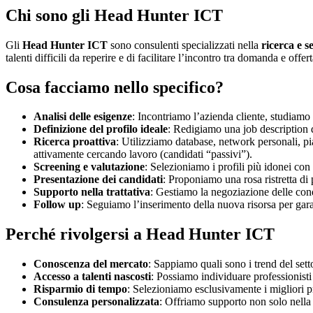
Chi sono gli Head Hunter ICT
Gli
Head Hunter ICT
sono consulenti specializzati nella
ricerca e s
talenti difficili da reperire e di facilitare l’incontro tra domanda e off
Cosa facciamo nello specifico?
Analisi delle esigenze
: Incontriamo l’azienda cliente, studiamo 
Definizione del profilo ideale
: Redigiamo una job description de
Ricerca proattiva
: Utilizziamo database, network personali, pi
attivamente cercando lavoro (candidati “passivi”).
Screening e valutazione
: Selezioniamo i profili più idonei con
Presentazione dei candidati
: Proponiamo una rosa ristretta di 
Supporto nella trattativa
: Gestiamo la negoziazione delle cond
Follow up
: Seguiamo l’inserimento della nuova risorsa per garant
Perché rivolgersi a Head Hunter ICT
Conoscenza del mercato
: Sappiamo quali sono i trend del settor
Accesso a talenti nascosti
: Possiamo individuare professionisti 
Risparmio di tempo
: Selezioniamo esclusivamente i migliori pr
Consulenza personalizzata
: Offriamo supporto non solo nella 