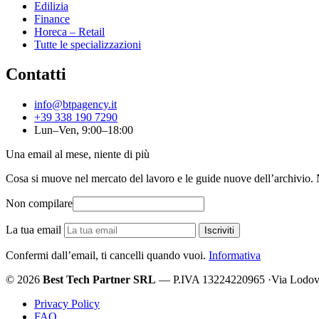
Edilizia
Finance
Horeca – Retail
Tutte le specializzazioni
Contatti
info@btpagency.it
+39 338 190 7290
Lun–Ven, 9:00–18:00
Una email al mese, niente di più
Cosa si muove nel mercato del lavoro e le guide nuove dell’archivio. Ni
Non compilare
La tua email
Iscriviti
Confermi dall’email, ti cancelli quando vuoi.
Informativa
© 2026
Best Tech Partner SRL
— P.IVA 13224220965
·
Via Lodov
Privacy Policy
FAQ