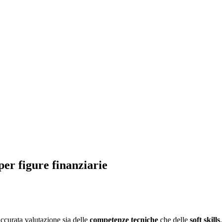
er figure finanziarie
accurata valutazione sia delle
competenze tecniche
che delle
soft skills