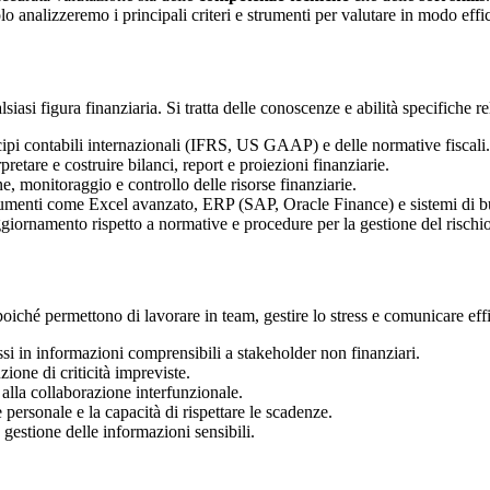
colo analizzeremo i principali criteri e strumenti per valutare in modo ef
asi figura finanziaria. Si tratta delle conoscenze e abilità specifiche rel
cipi contabili internazionali (IFRS, US GAAP) e delle normative fiscali.
pretare e costruire bilanci, report e proiezioni finanziarie.
, monitoraggio e controllo delle risorse finanziarie.
 strumenti come Excel avanzato, ERP (SAP, Oracle Finance) e sistemi di bu
giornamento rispetto a normative e procedure per la gestione del rischio
 poiché permettono di lavorare in team, gestire lo stress e comunicare ef
si in informazioni comprensibili a stakeholder non finanziari.
uzione di criticità impreviste.
 alla collaborazione interfunzionale.
personale e la capacità di rispettare le scadenze.
 gestione delle informazioni sensibili.