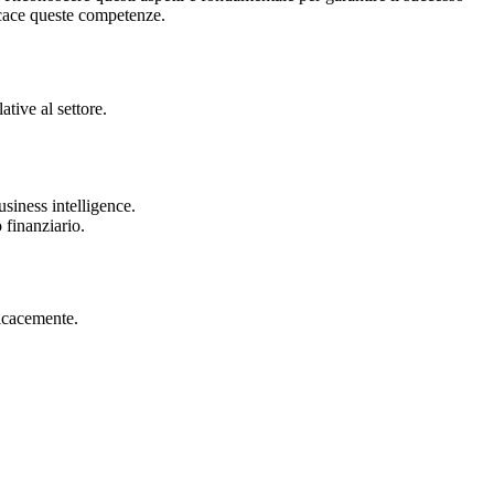
ficace queste competenze.
ative al settore.
siness intelligence.
 finanziario.
ficacemente.