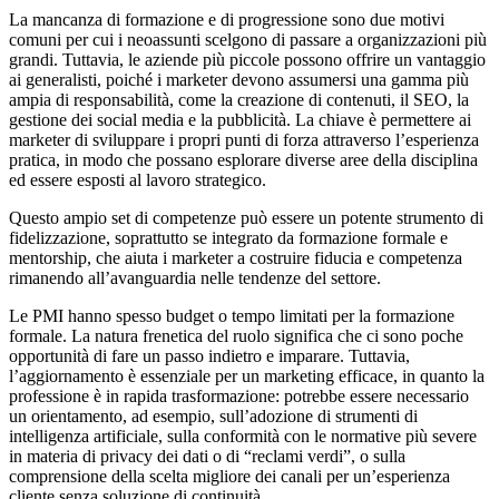
La mancanza di formazione e di progressione sono due motivi
comuni per cui i neoassunti scelgono di passare a organizzazioni più
grandi. Tuttavia, le aziende più piccole possono offrire un vantaggio
ai generalisti, poiché i marketer devono assumersi una gamma più
ampia di responsabilità, come la creazione di contenuti, il SEO, la
gestione dei social media e la pubblicità. La chiave è permettere ai
marketer di sviluppare i propri punti di forza attraverso l’esperienza
pratica, in modo che possano esplorare diverse aree della disciplina
ed essere esposti al lavoro strategico.
Questo ampio set di competenze può essere un potente strumento di
fidelizzazione, soprattutto se integrato da formazione formale e
mentorship, che aiuta i marketer a costruire fiducia e competenza
rimanendo all’avanguardia nelle tendenze del settore.
Le PMI hanno spesso budget o tempo limitati per la formazione
formale. La natura frenetica del ruolo significa che ci sono poche
opportunità di fare un passo indietro e imparare. Tuttavia,
l’aggiornamento è essenziale per un marketing efficace, in quanto la
professione è in rapida trasformazione: potrebbe essere necessario
un orientamento, ad esempio, sull’adozione di strumenti di
intelligenza artificiale, sulla conformità con le normative più severe
in materia di privacy dei dati o di “reclami verdi”, o sulla
comprensione della scelta migliore dei canali per un’esperienza
cliente senza soluzione di continuità.