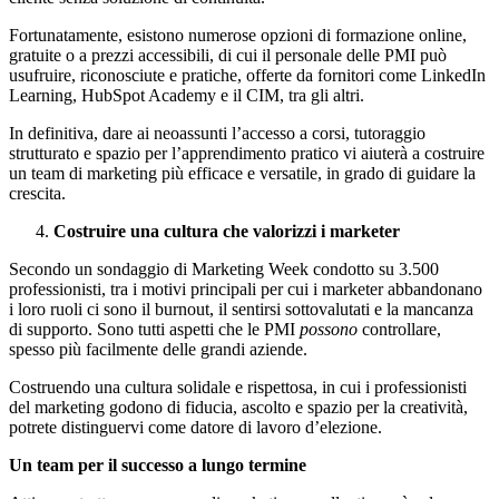
Fortunatamente, esistono numerose opzioni di formazione online,
gratuite o a prezzi accessibili, di cui il personale delle PMI può
usufruire, riconosciute e pratiche, offerte da fornitori come
LinkedIn
Learning
,
HubSpot Academy
e il
CIM
, tra gli altri.
In definitiva, dare ai neoassunti l’accesso a corsi, tutoraggio
strutturato e spazio per l’apprendimento pratico vi aiuterà a costruire
un team di marketing più efficace e versatile, in grado di guidare la
crescita.
Costruire una cultura che valorizzi i marketer
Secondo un
sondaggio di Marketing Week condotto su 3.500
professionisti,
tra i motivi principali per cui i marketer abbandonano
i loro ruoli ci sono il burnout, il sentirsi sottovalutati e la mancanza
di supporto. Sono tutti aspetti che le PMI
possono
controllare,
spesso più facilmente delle grandi aziende.
Costruendo una cultura solidale e rispettosa, in cui i professionisti
del marketing godono di fiducia, ascolto e spazio per la creatività,
potrete distinguervi come datore di lavoro d’elezione.
Un team per il successo a lungo termine