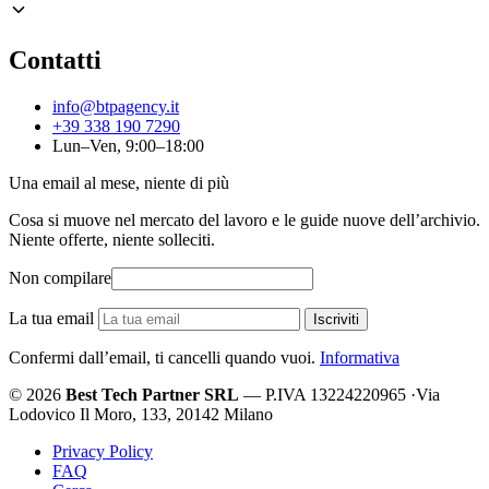
Contatti
info@btpagency.it
+39 338 190 7290
Lun–Ven, 9:00–18:00
Una email al mese, niente di più
Cosa si muove nel mercato del lavoro e le guide nuove dell’archivio.
Niente offerte, niente solleciti.
Non compilare
La tua email
Iscriviti
Confermi dall’email, ti cancelli quando vuoi.
Informativa
© 2026
Best Tech Partner SRL
— P.IVA 13224220965
·
Via
Lodovico Il Moro, 133, 20142 Milano
Privacy Policy
FAQ