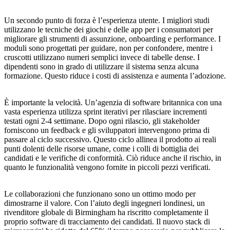
Un secondo punto di forza è l’esperienza utente. I migliori studi
utilizzano le tecniche dei giochi e delle app per i consumatori per
migliorare gli strumenti di assunzione, onboarding e performance. I
moduli sono progettati per guidare, non per confondere, mentre i
cruscotti utilizzano numeri semplici invece di tabelle dense. I
dipendenti sono in grado di utilizzare il sistema senza alcuna
formazione. Questo riduce i costi di assistenza e aumenta l’adozione.
È importante la velocità. Un’agenzia di software britannica con una
vasta esperienza utilizza sprint iterativi per rilasciare incrementi
testati ogni 2-4 settimane. Dopo ogni rilascio, gli stakeholder
forniscono un feedback e gli sviluppatori intervengono prima di
passare al ciclo successivo. Questo ciclo allinea il prodotto ai reali
punti dolenti delle risorse umane, come i colli di bottiglia dei
candidati e le verifiche di conformità. Ciò riduce anche il rischio, in
quanto le funzionalità vengono fornite in piccoli pezzi verificati.
Le collaborazioni che funzionano sono un ottimo modo per
dimostrarne il valore. Con l’aiuto degli ingegneri londinesi, un
rivenditore globale di Birmingham ha riscritto completamente il
proprio software di tracciamento dei candidati. Il nuovo stack di