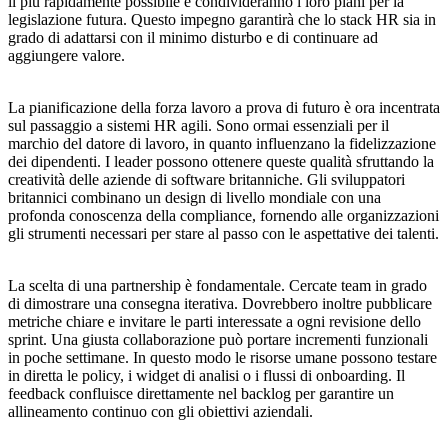
il più rapidamente possibile e condivideranno i loro piani per la
legislazione futura. Questo impegno garantirà che lo stack HR sia in
grado di adattarsi con il minimo disturbo e di continuare ad
aggiungere valore.
La pianificazione della forza lavoro a prova di futuro è ora incentrata
sul passaggio a sistemi HR agili. Sono ormai essenziali per il
marchio del datore di lavoro, in quanto influenzano la fidelizzazione
dei dipendenti. I leader possono ottenere queste qualità sfruttando la
creatività delle aziende di software britanniche. Gli sviluppatori
britannici combinano un design di livello mondiale con una
profonda conoscenza della compliance, fornendo alle organizzazioni
gli strumenti necessari per stare al passo con le aspettative dei talenti.
La scelta di una partnership è fondamentale. Cercate team in grado
di dimostrare una consegna iterativa. Dovrebbero inoltre pubblicare
metriche chiare e invitare le parti interessate a ogni revisione dello
sprint. Una giusta collaborazione può portare incrementi funzionali
in poche settimane. In questo modo le risorse umane possono testare
in diretta le policy, i widget di analisi o i flussi di onboarding. Il
feedback confluisce direttamente nel backlog per garantire un
allineamento continuo con gli obiettivi aziendali.