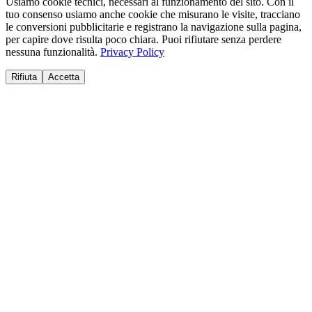
Usiamo cookie tecnici, necessari al funzionamento del sito. Con il
tuo consenso usiamo anche cookie che misurano le visite, tracciano
le conversioni pubblicitarie e registrano la navigazione sulla pagina,
per capire dove risulta poco chiara. Puoi rifiutare senza perdere
nessuna funzionalità.
Privacy Policy
Rifiuta
Accetta