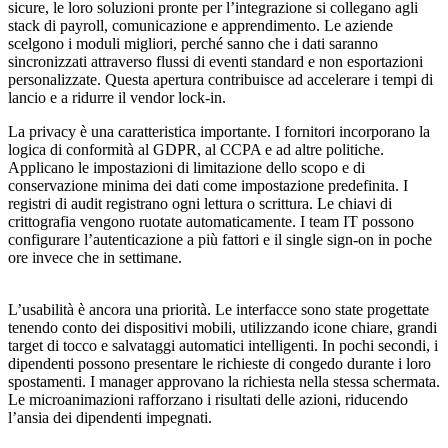
sicure, le loro soluzioni pronte per l’integrazione si collegano agli
stack di payroll, comunicazione e apprendimento. Le aziende
scelgono i moduli migliori, perché sanno che i dati saranno
sincronizzati attraverso flussi di eventi standard e non esportazioni
personalizzate. Questa apertura contribuisce ad accelerare i tempi di
lancio e a ridurre il vendor lock-in.
La privacy è una caratteristica importante. I fornitori incorporano la
logica di conformità al GDPR, al CCPA e ad altre politiche.
Applicano le impostazioni di limitazione dello scopo e di
conservazione minima dei dati come impostazione predefinita. I
registri di audit registrano ogni lettura o scrittura. Le chiavi di
crittografia vengono ruotate automaticamente. I team IT possono
configurare l’autenticazione a più fattori e il single sign-on in poche
ore invece che in settimane.
L’usabilità è ancora una priorità. Le interfacce sono state progettate
tenendo conto dei dispositivi mobili, utilizzando icone chiare, grandi
target di tocco e salvataggi automatici intelligenti. In pochi secondi, i
dipendenti possono presentare le richieste di congedo durante i loro
spostamenti. I manager approvano la richiesta nella stessa schermata.
Le microanimazioni rafforzano i risultati delle azioni, riducendo
l’ansia dei dipendenti impegnati.