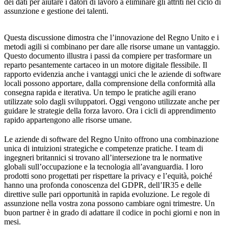
dei dati per aiutare i datori di lavoro a eliminare gli attriti nel ciclo di
assunzione e gestione dei talenti.
Questa discussione dimostra che l’innovazione del Regno Unito e i
metodi agili si combinano per dare alle risorse umane un vantaggio.
Questo documento illustra i passi da compiere per trasformare un
reparto pesantemente cartaceo in un motore digitale flessibile. Il
rapporto evidenzia anche i vantaggi unici che le aziende di software
locali possono apportare, dalla comprensione della conformità alla
consegna rapida e iterativa. Un tempo le pratiche agili erano
utilizzate solo dagli sviluppatori. Oggi vengono utilizzate anche per
guidare le strategie della forza lavoro. Ora i cicli di apprendimento
rapido appartengono alle risorse umane.
Le aziende di software del Regno Unito offrono una combinazione
unica di intuizioni strategiche e competenze pratiche. I team di
ingegneri britannici si trovano all’intersezione tra le normative
globali sull’occupazione e la tecnologia all’avanguardia. I loro
prodotti sono progettati per rispettare la privacy e l’equità, poiché
hanno una profonda conoscenza del GDPR, dell’IR35 e delle
direttive sulle pari opportunità in rapida evoluzione. Le regole di
assunzione nella vostra zona possono cambiare ogni trimestre. Un
buon partner è in grado di adattare il codice in pochi giorni e non in
mesi.