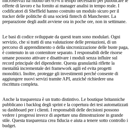
microservizi ha ridotto del 65% il tempo necessario per pubblicare le
offerte di lavoro e ha fornito ai manager analisi in tempo reale. I
codificatori di Sheffield hanno costruito un modulo sicuro per il
tracker delle politiche di una società fintech di Manchester. La
preparazione degli audit avviene ora in poche ore, non in settimane.
Le basi di codice sviluppate da questi team sono modulari. Ogni
servizio, che si tratti di una valutazione delle prestazioni, di un
percorso di apprendimento o della sincronizzazione delle buste paga,
è contenuto in un contenitore separato. I responsabili delle risorse
umane possono attivare e disattivare i moduli senza influire sul
record principale del dipendente. Questa granularità riflette la
mentalità incrementale dei framework agili ed evita progetti
monolitici. Inoltre, protegge gli investimenti perché consente di
aggiungere nuovi servizi tramite API, anziché richiedere una
riscrittura completa.
Anche la trasparenza è un tratto distintivo. Le boutique britanniche
pubblicano i backlog degli sprint e la copertura dei test automatizzati
su dashboard per i clienti. I responsabili delle decisioni possono
vedere i progressi invece di aspettare una dimostrazione in grande
stile. Questa trasparenza crea fiducia e aiuta a tenere sotto controllo i
budget.