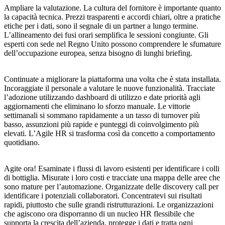
Ampliare la valutazione. La cultura del fornitore è importante quanto
la capacità tecnica. Prezzi trasparenti e accordi chiari, oltre a pratiche
etiche per i dati, sono il segnale di un partner a lungo termine.
L’allineamento dei fusi orari semplifica le sessioni congiunte. Gli
esperti con sede nel Regno Unito possono comprendere le sfumature
dell’occupazione europea, senza bisogno di lunghi briefing.
Continuate a migliorare la piattaforma una volta che è stata installata.
Incoraggiate il personale a valutare le nuove funzionalità. Tracciate
l’adozione utilizzando dashboard di utilizzo e date priorità agli
aggiornamenti che eliminano lo sforzo manuale. Le vittorie
settimanali si sommano rapidamente a un tasso di turnover più
basso, assunzioni più rapide e punteggi di coinvolgimento più
elevati. L’Agile HR si trasforma così da concetto a comportamento
quotidiano.
Agite ora! Esaminate i flussi di lavoro esistenti per identificare i colli
di bottiglia. Misurate i loro costi e tracciate una mappa delle aree che
sono mature per l’automazione. Organizzate delle discovery call per
identificare i potenziali collaboratori. Concentratevi sui risultati
rapidi, piuttosto che sulle grandi ristrutturazioni. Le organizzazioni
che agiscono ora disporranno di un nucleo HR flessibile che
supporta la crescita dell’azienda, protegge i dati e tratta ogni