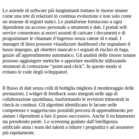
Le aziende di software più lungimiranti trattano le risorse umane
come una rete di relazioni in continua evoluzione e non solo come
un insieme di registri statici. Le piattaforme forniscono a ogni
dipendente un accesso personale a strumenti e dati. I portali self-
service consentono ai nuovi assunti di caricare i documenti e di
programmare le chiamate d’ingresso senza catene di e-mail. I
manager di linea possono visualizzare dashboard che segnalano il
basso impegno, gli obiettivi mancati o i segnali di rischio di fuga,
grazie all’apprendimento automatico. Gli analisti delle risorse umane
possono aggiungere metriche o apportare modifiche utilizzando
strumenti di costruzione “point-and-click”. In questo modo si
evitano le code degli sviluppatori.
Il flusso di dati senza colli di bottiglia migliora il monitoraggio delle
prestazioni. I widget di feedback sono integrati nelle app di
collaborazione quotidiana, trasformando le revisioni trimestrali in
check-in continui. Gli algoritmi identificano le lacune nelle
competenze e suggeriscono possibili percorsi di apprendimento per
aiutare i dipendenti a fare il passo successivo. Anche il reclutamento
sta prendendo piede. Lo screening guidato dall’intelligenza
artificiale aiuta i team dei talenti a ridurre i pregiudizi e ad assumere
più rapidamente.