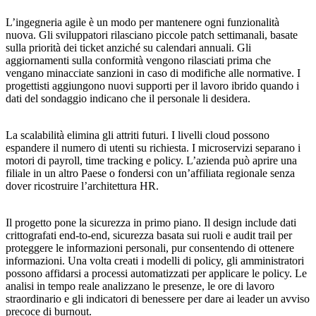
L’ingegneria agile è un modo per mantenere ogni funzionalità
nuova. Gli sviluppatori rilasciano piccole patch settimanali, basate
sulla priorità dei ticket anziché su calendari annuali. Gli
aggiornamenti sulla conformità vengono rilasciati prima che
vengano minacciate sanzioni in caso di modifiche alle normative. I
progettisti aggiungono nuovi supporti per il lavoro ibrido quando i
dati del sondaggio indicano che il personale li desidera.
La scalabilità elimina gli attriti futuri. I livelli cloud possono
espandere il numero di utenti su richiesta. I microservizi separano i
motori di payroll, time tracking e policy. L’azienda può aprire una
filiale in un altro Paese o fondersi con un’affiliata regionale senza
dover ricostruire l’architettura HR.
Il progetto pone la sicurezza in primo piano. Il design include dati
crittografati end-to-end, sicurezza basata sui ruoli e audit trail per
proteggere le informazioni personali, pur consentendo di ottenere
informazioni. Una volta creati i modelli di policy, gli amministratori
possono affidarsi a processi automatizzati per applicare le policy. Le
analisi in tempo reale analizzano le presenze, le ore di lavoro
straordinario e gli indicatori di benessere per dare ai leader un avviso
precoce di burnout.