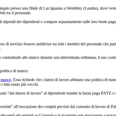
mpiegato presso una filiale di Las Iguanas a Wembley (Londra), dove veniv
iti tra il personale.
li stipendi dei dipendenti e compare separatamente sulle loro buste paga
pese di servizio fossero suddivise tra tutti i membri del personale che pa
.
to contrattuale alle mance durante una determinata settimana, il suo contr
 politica di mance.
e mance
. Essa richiede che i datori di lavoro abbiano una politica di man
i fatti erano più vecchi.
ttuato “dal datore di lavoro” al dipendente tramite la busta paga PAYE e c
orrelati” all’esecuzione dei compiti previsti dal contratto di lavoro di 
 discuterà gli arretrati se l’azienda e il ricorrente non riusciranno a tro