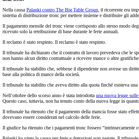
Nella causa
Palanki contro The Big Table Group
, il ricorrente era i
sistema di distribuzione tronc per mettere insieme e distribuire gli addeb
Il pagamento mensile del tronc viene corrisposto allo stesso modo deg
ricevuto solo la retribuzione di base durante le ferie annuali.
Il reclamo è stato respinto. Il reclamo è stato respinto.
Il tribunale ha dichiarato che il contratto di lavoro prevedeva che le s
non hanno alcun diritto contrattuale a ricevere mance o altre gratifiche
Il tribunale ha stabilito che, sebbene il dipendente non avesse un dirit
base alla politica di mance della società.
Il tribunale ha stabilito che aveva diritto alla quota finché esisteva una
Nell’ottobre dello scorso anno è stata introdotta
una nuova legge sull
Questo caso, tuttavia, non ha tenuto conto della nuova legge in quanto 
Il tribunale ha ritenuto che il pagamento della mancia fosse stato effe
dovevano essere considerati nel calcolo delle ferie.
Il giudice ha ritenuto che i pagamenti tronc fossero “intrinsecamente c
Palanki ha vinto la causa per ferie e detrazioni non pagate. Il tribunale