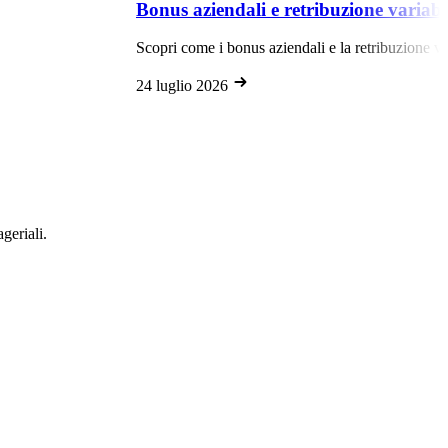
ziendali e retribuzione variabile: guida strategica 20
me i bonus aziendali e la retribuzione variabile guidano il successo nel 
o 2026
geriali.