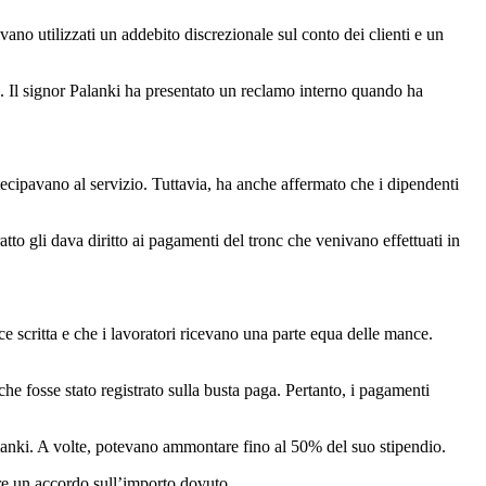
ano utilizzati un addebito discrezionale sul conto dei clienti e un
. Il signor Palanki ha presentato un reclamo interno quando ha
rtecipavano al servizio. Tuttavia, ha anche affermato che i dipendenti
atto gli dava diritto ai pagamenti del tronc che venivano effettuati in
ce scritta e che i lavoratori ricevano una parte equa delle mance.
he fosse stato registrato sulla busta paga. Pertanto, i pagamenti
Palanki. A volte, potevano ammontare fino al 50% del suo stipendio.
vare un accordo sull’importo dovuto.