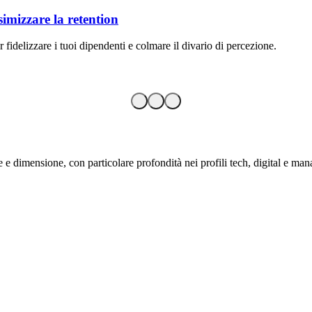
Bonus a
Scopri co
 colmare il divario di percezione.
24 lugli
 e dimensione, con particolare profondità nei profili tech, digital e mana