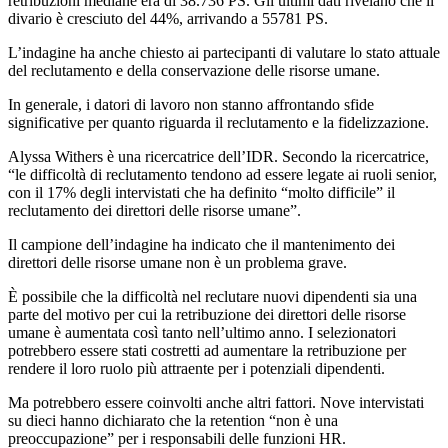
retribuzioni mediane era di 38.736 PS. Gli ultimi dati rivelano che il
divario è cresciuto del 44%, arrivando a 55781 PS.
L’indagine ha anche chiesto ai partecipanti di valutare lo stato attuale
del reclutamento e della conservazione delle risorse umane.
In generale, i datori di lavoro non stanno affrontando sfide
significative per quanto riguarda il reclutamento e la fidelizzazione.
Alyssa Withers è una ricercatrice dell’IDR. Secondo la ricercatrice,
“le difficoltà di reclutamento tendono ad essere legate ai ruoli senior,
con il 17% degli intervistati che ha definito “molto difficile” il
reclutamento dei direttori delle risorse umane”.
Il campione dell’indagine ha indicato che il mantenimento dei
direttori delle risorse umane non è un problema grave.
È possibile che la difficoltà nel reclutare nuovi dipendenti sia una
parte del motivo per cui la retribuzione dei direttori delle risorse
umane è aumentata così tanto nell’ultimo anno. I selezionatori
potrebbero essere stati costretti ad aumentare la retribuzione per
rendere il loro ruolo più attraente per i potenziali dipendenti.
Ma potrebbero essere coinvolti anche altri fattori. Nove intervistati
su dieci hanno dichiarato che la retention “non è una
preoccupazione” per i responsabili delle funzioni HR.