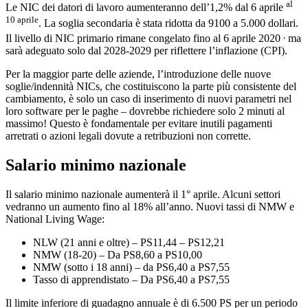
al
Le NIC dei datori di lavoro aumenteranno dell’1,2% dal 6 aprile
10 aprile
. La soglia secondaria è stata ridotta da 9100 a 5.000 dollari.
,
Il livello di NIC primario rimane congelato fino al 6 aprile 2020
ma
sarà adeguato solo dal 2028-2029 per riflettere l’inflazione (CPI).
Per la maggior parte delle aziende, l’introduzione delle nuove
soglie/indennità NICs, che costituiscono la parte più consistente del
cambiamento, è solo un caso di inserimento di nuovi parametri nel
loro software per le paghe – dovrebbe richiedere solo 2 minuti al
massimo! Questo è fondamentale per evitare inutili pagamenti
arretrati o azioni legali dovute a retribuzioni non corrette.
Salario minimo nazionale
Il salario minimo nazionale aumenterà il 1° aprile. Alcuni settori
vedranno un aumento fino al 18% all’anno. Nuovi tassi di NMW e
National Living Wage:
NLW (21 anni e oltre) – PS11,44 – PS12,21
NMW (18-20) – Da PS8,60 a PS10,00
NMW (sotto i 18 anni) – da PS6,40 a PS7,55
Tasso di apprendistato – Da PS6,40 a PS7,55
Il limite inferiore di guadagno annuale è di 6.500 PS per un periodo