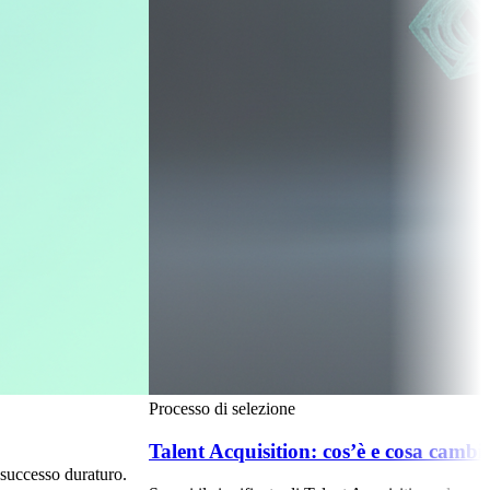
Processo di selezione
Talent Acquisition: cos’è e cosa cambia rispetto
uraturo.