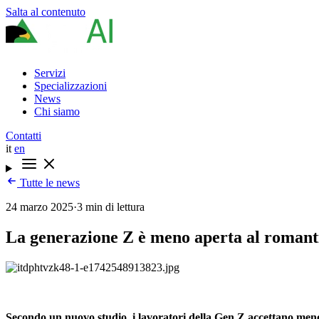
Salta al contenuto
Servizi
Specializzazioni
News
Chi siamo
Contatti
it
en
Tutte le news
24 marzo 2025
·
3 min di lettura
La generazione Z è meno aperta al romantic
Secondo un nuovo studio, i lavoratori della Gen Z accettano meno d