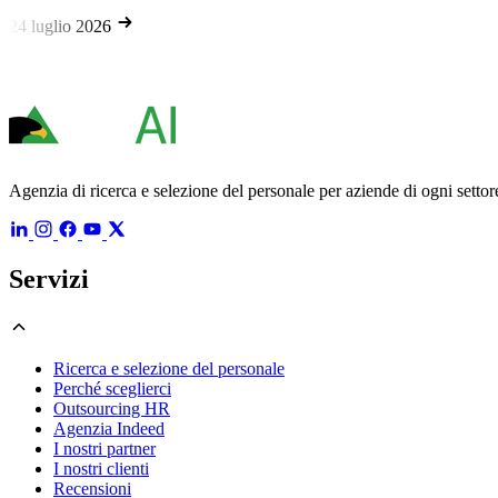
o 2026
Agenzia di ricerca e selezione del personale per aziende di ogni settore
Servizi
Ricerca e selezione del personale
Perché sceglierci
Outsourcing HR
Agenzia Indeed
I nostri partner
I nostri clienti
Recensioni