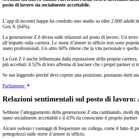
posto di lavoro sia socialmente accettabile.
L’app di incontri happn ha condotto uno studio su oltre 2.000 adulti d
Gen X (64%).
La generazione Z è divisa sulle relazioni sul posto di lavoro. Un terzo 
all’impatto sulla carriera. Le storie d’amore in ufficio non sono popola
siano professionali. Un altro 60% ritiene che la vita personale e quel
La Gen Z è anche influenzata dalla reputazione della propria carriera
più accettati: il 52% di loro afferma di lasciare che i propri partner si 
Se stai leggendo perché devi coprire una posizione, possiamo darti u
Parliamone
Relazioni sentimentali sul posto di lavoro
Sebbene l’atteggiamento della generazione Z stia cambiando, molti dipen
siano socialmente accettabili e il 43% ha conosciuto il proprio partner 
Alcuni vedono i vantaggi di frequentare un collega, come il fatto di p
pettegolezzi sulle storie d’amore in ufficio.