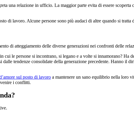
greta una relazione in ufficio. La maggior parte evita di essere scoperta
to di lavoro. Alcune persone sono più audaci di altre quando si tratta d
nto di atteggiamento delle diverse generazioni nei confronti delle relazi
n cui le persone si incontrano, si legano e a volte si innamorano? Ha de
si dalle tendenze consolidate della generazione precedente. Hanno il diri
e d’amore sul posto di lavoro
a mantenere un sano equilibrio nella loro vi
enire i conflitti.
enda?
ive.