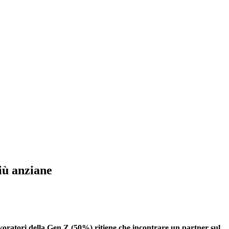
iù anziane
lavoratori della Gen Z (50%) ritiene che incontrare un partner sul