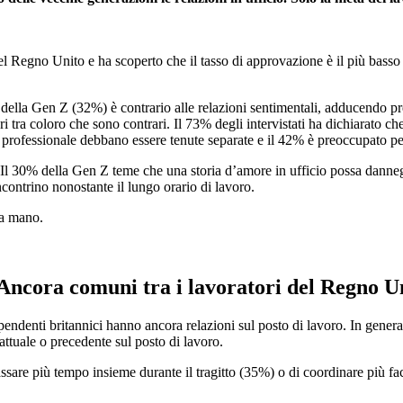
el Regno Unito e ha scoperto che il tasso di approvazione è il più basso
della Gen Z (32%) è contrario alle relazioni sentimentali, adducendo preo
ri tra coloro che sono contrari. Il 73% degli intervistati ha dichiarato c
la professionale debbano essere tenute separate e il 42% è preoccupato p
. Il 30% della Gen Z teme che una storia d’amore in ufficio possa danneg
incontrino nonostante il lungo orario di lavoro.
na mano.
: Ancora comuni tra i lavoratori del Regno U
denti britannici hanno ancora relazioni sul posto di lavoro. In generale,
attuale o precedente sul posto di lavoro.
assare più tempo insieme durante il tragitto (35%) o di coordinare più f