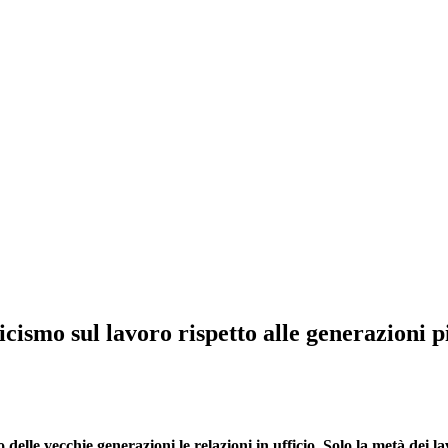
ismo sul lavoro rispetto alle generazioni p
elle vecchie generazioni le relazioni in ufficio. Solo la metà dei 