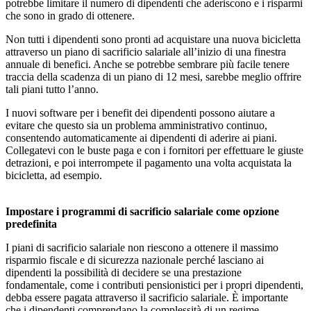
potrebbe limitare il numero di dipendenti che aderiscono e i risparmi
che sono in grado di ottenere.
Non tutti i dipendenti sono pronti ad acquistare una nuova bicicletta
attraverso un piano di sacrificio salariale all’inizio di una finestra
annuale di benefici. Anche se potrebbe sembrare più facile tenere
traccia della scadenza di un piano di 12 mesi, sarebbe meglio offrire
tali piani tutto l’anno.
I nuovi software per i benefit dei dipendenti possono aiutare a
evitare che questo sia un problema amministrativo continuo,
consentendo automaticamente ai dipendenti di aderire ai piani.
Collegatevi con le buste paga e con i fornitori per effettuare le giuste
detrazioni, e poi interrompete il pagamento una volta acquistata la
bicicletta, ad esempio.
Impostare i programmi di sacrificio salariale come opzione
predefinita
I piani di sacrificio salariale non riescono a ottenere il massimo
risparmio fiscale e di sicurezza nazionale perché lasciano ai
dipendenti la possibilità di decidere se una prestazione
fondamentale, come i contributi pensionistici per i propri dipendenti,
debba essere pagata attraverso il sacrificio salariale. È importante
che i dipendenti comprendano la complessità di un regime