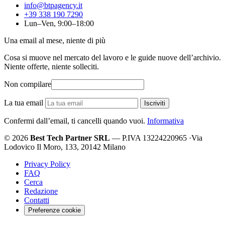
info@btpagency.it
+39 338 190 7290
Lun–Ven, 9:00–18:00
Una email al mese, niente di più
Cosa si muove nel mercato del lavoro e le guide nuove dell’archivio.
Niente offerte, niente solleciti.
Non compilare
La tua email
Iscriviti
Confermi dall’email, ti cancelli quando vuoi.
Informativa
© 2026
Best Tech Partner SRL
— P.IVA 13224220965
·
Via
Lodovico Il Moro, 133, 20142 Milano
Privacy Policy
FAQ
Cerca
Redazione
Contatti
Preferenze cookie