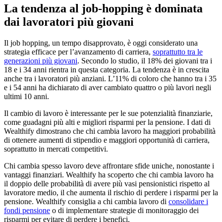
La tendenza al job-hopping è dominata
dai lavoratori più giovani
Il job hopping, un tempo disapprovato, è oggi considerato una
strategia efficace per l’avanzamento di carriera,
soprattutto tra le
generazioni più giovani
. Secondo lo studio, il 18% dei giovani tra i
18 e i 34 anni rientra in questa categoria. La tendenza è in crescita
anche tra i lavoratori più anziani. L’11% di coloro che hanno tra i 35
e i 54 anni ha dichiarato di aver cambiato quattro o più lavori negli
ultimi 10 anni.
Il cambio di lavoro è interessante per le sue potenzialità finanziarie,
come guadagni più alti e migliori risparmi per la pensione. I dati di
Wealthify dimostrano che chi cambia lavoro ha maggiori probabilità
di ottenere aumenti di stipendio e maggiori opportunità di carriera,
soprattutto in mercati competitivi.
Chi cambia spesso lavoro deve affrontare sfide uniche, nonostante i
vantaggi finanziari. Wealthify ha scoperto che chi cambia lavoro ha
il doppio delle probabilità di avere più vasi pensionistici rispetto al
lavoratore medio, il che aumenta il rischio di perdere i risparmi per la
pensione. Wealthify consiglia a chi cambia lavoro di
consolidare i
fondi pensione
o di implementare strategie di monitoraggio dei
risparmi per evitare di perdere i benefici.