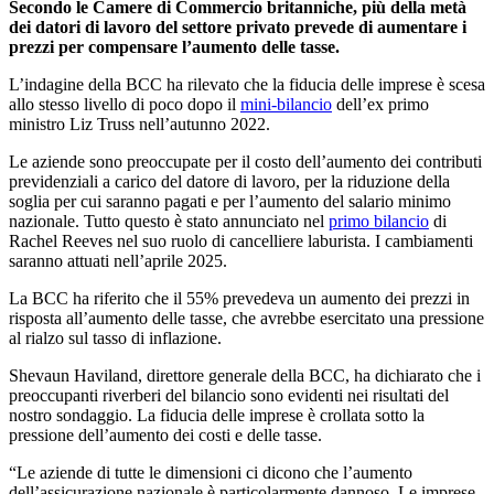
Secondo le Camere di Commercio britanniche, più della metà
dei datori di lavoro del settore privato prevede di aumentare i
prezzi per compensare l’aumento delle tasse.
L’indagine della BCC ha rilevato che la fiducia delle imprese è scesa
allo stesso livello di poco dopo il
mini-bilancio
dell’ex primo
ministro Liz Truss nell’autunno 2022.
Le aziende sono preoccupate per il costo dell’aumento dei contributi
previdenziali a carico del datore di lavoro, per la riduzione della
soglia per cui saranno pagati e per l’aumento del salario minimo
nazionale. Tutto questo è stato annunciato nel
primo bilancio
di
Rachel Reeves nel suo ruolo di cancelliere laburista. I cambiamenti
saranno attuati nell’aprile 2025.
La BCC ha riferito che il 55% prevedeva un aumento dei prezzi in
risposta all’aumento delle tasse, che avrebbe esercitato una pressione
al rialzo sul tasso di inflazione.
Shevaun Haviland, direttore generale della BCC, ha dichiarato che i
preoccupanti riverberi del bilancio sono evidenti nei risultati del
nostro sondaggio. La fiducia delle imprese è crollata sotto la
pressione dell’aumento dei costi e delle tasse.
“Le aziende di tutte le dimensioni ci dicono che l’aumento
dell’assicurazione nazionale è particolarmente dannoso. Le imprese