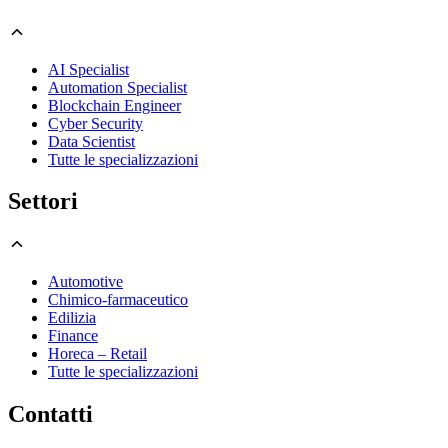
AI Specialist
Automation Specialist
Blockchain Engineer
Cyber Security
Data Scientist
Tutte le specializzazioni
Settori
Automotive
Chimico-farmaceutico
Edilizia
Finance
Horeca – Retail
Tutte le specializzazioni
Contatti