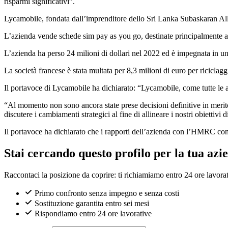
risparmi significativi”.
Lycamobile, fondata dall’imprenditore dello Sri Lanka Subaskaran Allir
L’azienda vende schede sim pay as you go, destinate principalmente ai
L’azienda ha perso 24 milioni di dollari nel 2022 ed è impegnata in u
La società francese è stata multata per 8,3 milioni di euro per riciclag
Il portavoce di Lycamobile ha dichiarato: “Lycamobile, come tutte le az
“Al momento non sono ancora state prese decisioni definitive in merit
discutere i cambiamenti strategici al fine di allineare i nostri obiettivi 
Il portavoce ha dichiarato che i rapporti dell’azienda con l’HMRC con
Stai cercando questo profilo per la tua azi
Raccontaci la posizione da coprire: ti richiamiamo entro 24 ore lavorat
Primo confronto senza impegno e senza costi
Sostituzione garantita entro sei mesi
Rispondiamo entro 24 ore lavorative