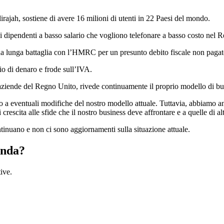
ajah, sostiene di avere 16 milioni di utenti in 22 Paesi del mondo.
 dipendenti a basso salario che vogliono telefonare a basso costo nel R
na lunga battaglia con l’HMRC per un presunto debito fiscale non pagat
gio di denaro e frode sull’IVA.
iende del Regno Unito, rivede continuamente il proprio modello di busine
o a eventuali modifiche del nostro modello attuale. Tuttavia, abbiamo 
di crescita alle sfide che il nostro business deve affrontare e a quelle di 
tinuano e non ci sono aggiornamenti sulla situazione attuale.
enda?
ive.