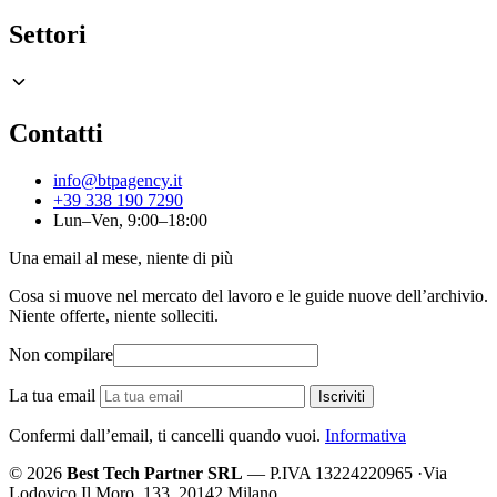
Settori
Contatti
info@btpagency.it
+39 338 190 7290
Lun–Ven, 9:00–18:00
Una email al mese, niente di più
Cosa si muove nel mercato del lavoro e le guide nuove dell’archivio.
Niente offerte, niente solleciti.
Non compilare
La tua email
Iscriviti
Confermi dall’email, ti cancelli quando vuoi.
Informativa
© 2026
Best Tech Partner SRL
— P.IVA 13224220965
·
Via
Lodovico Il Moro, 133, 20142 Milano