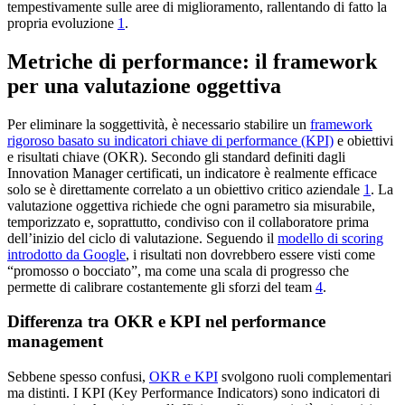
tempestivamente sulle aree di miglioramento, rallentando di fatto la
propria evoluzione
1
.
Metriche di performance: il framework
per una valutazione oggettiva
Per eliminare la soggettività, è necessario stabilire un
framework
rigoroso basato su indicatori chiave di performance (KPI)
e obiettivi
e risultati chiave (OKR). Secondo gli standard definiti dagli
Innovation Manager certificati, un indicatore è realmente efficace
solo se è direttamente correlato a un obiettivo critico aziendale
1
. La
valutazione oggettiva richiede che ogni parametro sia misurabile,
temporizzato e, soprattutto, condiviso con il collaboratore prima
dell’inizio del ciclo di valutazione. Seguendo il
modello di scoring
introdotto da Google
, i risultati non dovrebbero essere visti come
“promosso o bocciato”, ma come una scala di progresso che
permette di calibrare costantemente gli sforzi del team
4
.
Differenza tra OKR e KPI nel performance
management
Sebbene spesso confusi,
OKR e KPI
svolgono ruoli complementari
ma distinti. I KPI (Key Performance Indicators) sono indicatori di