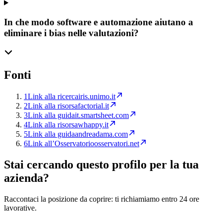
In che modo software e automazione aiutano a
eliminare i bias nelle valutazioni?
Fonti
1
Link alla ricerca
iris.unimo.it
2
Link alla risorsa
factorial.it
3
Link alla guida
it.smartsheet.com
4
Link alla risorsa
whappy.it
5
Link alla guida
andreadama.com
6
Link all’Osservatorio
osservatori.net
Stai cercando questo profilo per la tua
azienda?
Raccontaci la posizione da coprire: ti richiamiamo entro 24 ore
lavorative.