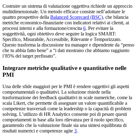
Costruire un sistema di valutazione oggettiva richiede un approccio
multidimensionale. Un metodo efficace consiste nell’adottare le
quattro prospettive della
Balanced Scorecard (BSC)
, che bilancia
metriche economico-finanziarie con indicatori relativi ai clienti, ai
processi interni e alla formazione/crescita
6
. Per evitare la
soggettività, ogni obiettivo deve seguire la logica SMART:
Specifico, Misurabile, Accessibile, Rilevante e Temporizzato.
Questo trasforma la discussione tra manager e dipendente da “penso
che tu abbia fatto bene” a “i dati mostrano che abbiamo raggiunto
l’85% del target prefissato”.
Integrare metriche qualitative e quantitative nelle
PMI
Una delle sfide maggiori per le PMI è rendere oggettivi gli aspetti
comportamentali o qualitativi. La soluzione risiede nella
trasformazione dei feedback qualitativi in scale numeriche, come la
scala Likert, che permette di assegnare un valore quantificabile a
competenze trasversali come la leadership o la capacità di problem
solving. L’utilizzo di HR Analytics consente poi di pesare questi
comportamenti in base alla loro rilevanza per il ruolo specifico,
garantendo che la valutazione finale sia una sintesi equilibrata di
risultati numerici e competenze agite
3
.