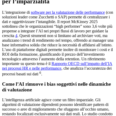
per l’imparzialità
L’integrazione di
software per la valutazione delle performance
(con
soluzioni leader come Zucchetti o SAP) permette di centralizzare i
dati e oggettivizzare l’intangibile. Il report McKinsey 2025
sottolinea che le organizzazioni “high performer” sono 3,6 volte più
propense a integrare l’AI nei propri flussi di lavoro per guidare la
crescita
4
. Questi strumenti non si limitano ad archiviare voti, ma
analizzano i trend di rendimento nel tempo, offrendo ai manager una
base informativa solida che riduce la necessità di affidarsi all’istinto.
L’uso di piattaforme digitali permette inoltre di monitorare i costi e il
ROI della formazione, giustificando il prezzo dell’investimento
tecnologico attraverso l’aumento della retention. Un riferimento
importante su questo tema è il
Rapporto OECD sull’impatto dell’IA
nei processi HR e nelle performance
, che analizza l’accuratezza dei
6
processi basati sui dati
.
Come l’AI rimuove i bias soggettivi nelle dinamiche
di valutazione
L’intelligenza artificiale agisce come un filtro imparziale. Gli
algoritmi di valutazione dipendenti possono identificare pattern di
successo o aree di miglioramento che sfuggono all’occhio umano,
restando focalizzati esclusivamente sui dati reali. Lo studio condotto