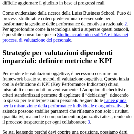
difficile aggiornare il giudizio in base ai progressi reali.
Come evidenziato dalla ricerca della Luiss Business School, l’uso di
processi strutturati e criteri predeterminati è essenziale per
trasformare la gestione delle performance da emotiva a razionale
2
.
Per approfondire come la tecnologia aiuti a superare questi ostacoli,
è possibile consultare questo
Studio accademico sull’IA e i bias nei
processi di valutazione del personale
.
Strategie per valutazioni dipendenti
imparziali: definire metriche e KPI
Per rendere le valutazioni oggettive, è necessario costruire un
framework basato su metodi di valutazione oggettiva. Questo inizia
con la definizione di KPI (Key Performance Indicators) chiari,
misurabili e concordati preventivamente. L’adoption di checklist e
criteri standardizzati permette di applicare il “debiasing”, riducendo
lo spazio per le interpretazioni personali. Seguendo le
Linee guida
per la misurazione della performance individuale e organizzativa
, le
aziende possono stabilire parametri che riflettano non solo i risultati
quantitativi, ma anche i comportamenti organizzativi attesi, rendendo
il processo trasparente per ogni collaboratore
3
.
Se stai leggendo perché devi coprire una posizione, possiamo darti