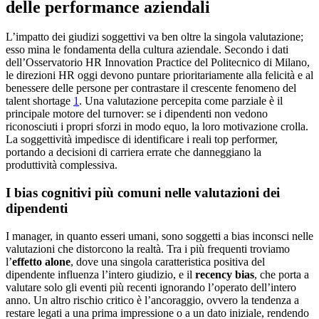
delle performance aziendali
L’impatto dei giudizi soggettivi va ben oltre la singola valutazione;
esso mina le fondamenta della cultura aziendale. Secondo i dati
dell’Osservatorio HR Innovation Practice del Politecnico di Milano,
le direzioni HR oggi devono puntare prioritariamente alla felicità e al
benessere delle persone per contrastare il crescente fenomeno del
talent shortage
1
. Una valutazione percepita come parziale è il
principale motore del turnover: se i dipendenti non vedono
riconosciuti i propri sforzi in modo equo, la loro motivazione crolla.
La soggettività impedisce di identificare i reali top performer,
portando a decisioni di carriera errate che danneggiano la
produttività complessiva.
I bias cognitivi più comuni nelle valutazioni dei
dipendenti
I manager, in quanto esseri umani, sono soggetti a bias inconsci nelle
valutazioni che distorcono la realtà. Tra i più frequenti troviamo
l’
effetto alone
, dove una singola caratteristica positiva del
dipendente influenza l’intero giudizio, e il
recency bias
, che porta a
valutare solo gli eventi più recenti ignorando l’operato dell’intero
anno. Un altro rischio critico è l’ancoraggio, ovvero la tendenza a
restare legati a una prima impressione o a un dato iniziale, rendendo