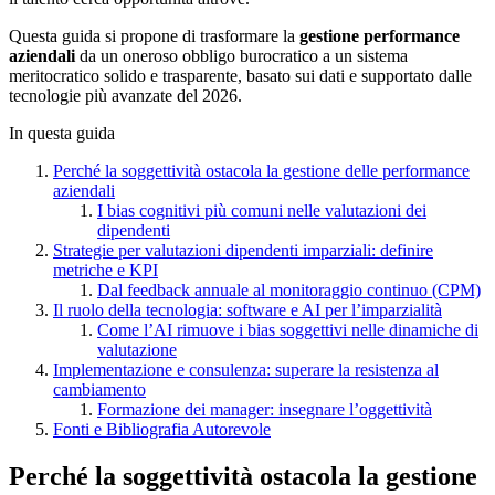
Questa guida si propone di trasformare la
gestione performance
aziendali
da un oneroso obbligo burocratico a un sistema
meritocratico solido e trasparente, basato sui dati e supportato dalle
tecnologie più avanzate del 2026.
In questa guida
Perché la soggettività ostacola la gestione delle performance
aziendali
I bias cognitivi più comuni nelle valutazioni dei
dipendenti
Strategie per valutazioni dipendenti imparziali: definire
metriche e KPI
Dal feedback annuale al monitoraggio continuo (CPM)
Il ruolo della tecnologia: software e AI per l’imparzialità
Come l’AI rimuove i bias soggettivi nelle dinamiche di
valutazione
Implementazione e consulenza: superare la resistenza al
cambiamento
Formazione dei manager: insegnare l’oggettività
Fonti e Bibliografia Autorevole
Perché la soggettività ostacola la gestione