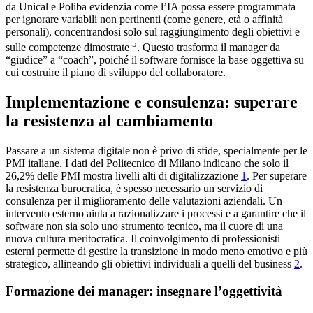
da Unical e Poliba evidenzia come l’IA possa essere programmata
per ignorare variabili non pertinenti (come genere, età o affinità
personali), concentrandosi solo sul raggiungimento degli obiettivi e
5
sulle competenze dimostrate
. Questo trasforma il manager da
“giudice” a “coach”, poiché il software fornisce la base oggettiva su
cui costruire il piano di sviluppo del collaboratore.
Implementazione e consulenza: superare
la resistenza al cambiamento
Passare a un sistema digitale non è privo di sfide, specialmente per le
PMI italiane. I dati del Politecnico di Milano indicano che solo il
26,2% delle PMI mostra livelli alti di digitalizzazione
1
. Per superare
la resistenza burocratica, è spesso necessario un servizio di
consulenza per il miglioramento delle valutazioni aziendali. Un
intervento esterno aiuta a razionalizzare i processi e a garantire che il
software non sia solo uno strumento tecnico, ma il cuore di una
nuova cultura meritocratica. Il coinvolgimento di professionisti
esterni permette di gestire la transizione in modo meno emotivo e più
strategico, allineando gli obiettivi individuali a quelli del business
2
.
Formazione dei manager: insegnare l’oggettività