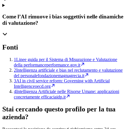
Come l’AI rimuove i bias soggettivi nelle dinamiche
di valutazione?
Fonti
1
Linee guida per il Sistema di Misurazione e Valutazione
della performance
performance.gov.it
2
Intelligenza artificiale e bias nel reclutamento e valutazione
del personale
fondazionemagnagrecia.it
3
AI in civil service reform: Governing with Artificial
Intelligence
oecd.org
4
Intelligenza Artificiale nelle Risorse Umane: applicazioni
concretamente efficaci
aidp.it
Stai cercando questo profilo per la tua
azienda?