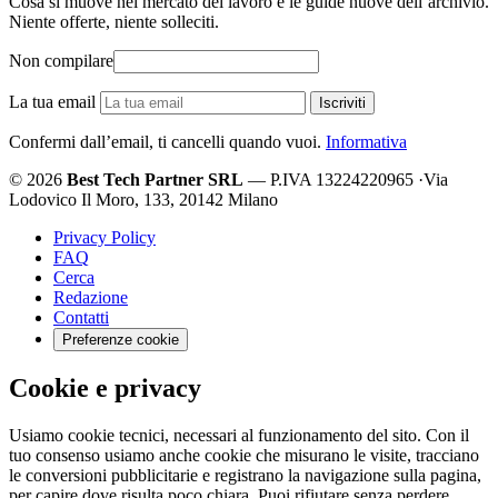
Cosa si muove nel mercato del lavoro e le guide nuove dell’archivio.
Niente offerte, niente solleciti.
Non compilare
La tua email
Iscriviti
Confermi dall’email, ti cancelli quando vuoi.
Informativa
© 2026
Best Tech Partner SRL
— P.IVA 13224220965
·
Via
Lodovico Il Moro, 133, 20142 Milano
Privacy Policy
FAQ
Cerca
Redazione
Contatti
Preferenze cookie
Cookie e privacy
Usiamo cookie tecnici, necessari al funzionamento del sito. Con il
tuo consenso usiamo anche cookie che misurano le visite, tracciano
le conversioni pubblicitarie e registrano la navigazione sulla pagina,
per capire dove risulta poco chiara. Puoi rifiutare senza perdere