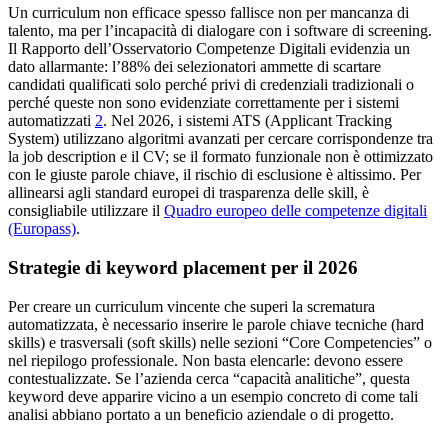
Un curriculum non efficace spesso fallisce non per mancanza di
talento, ma per l’incapacità di dialogare con i software di screening.
Il Rapporto dell’Osservatorio Competenze Digitali evidenzia un
dato allarmante: l’88% dei selezionatori ammette di scartare
candidati qualificati solo perché privi di credenziali tradizionali o
perché queste non sono evidenziate correttamente per i sistemi
automatizzati
2
. Nel 2026, i sistemi ATS (Applicant Tracking
System) utilizzano algoritmi avanzati per cercare corrispondenze tra
la job description e il CV; se il formato funzionale non è ottimizzato
con le giuste parole chiave, il rischio di esclusione è altissimo. Per
allinearsi agli standard europei di trasparenza delle skill, è
consigliabile utilizzare il
Quadro europeo delle competenze digitali
(Europass)
.
Strategie di keyword placement per il 2026
Per creare un curriculum vincente che superi la scrematura
automatizzata, è necessario inserire le parole chiave tecniche (hard
skills) e trasversali (soft skills) nelle sezioni “Core Competencies” o
nel riepilogo professionale. Non basta elencarle: devono essere
contestualizzate. Se l’azienda cerca “capacità analitiche”, questa
keyword deve apparire vicino a un esempio concreto di come tali
analisi abbiano portato a un beneficio aziendale o di progetto.