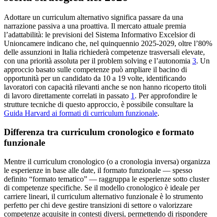
Adottare un curriculum alternativo significa passare da una
narrazione passiva a una proattiva. Il mercato attuale premia
l’adattabilità: le previsioni del Sistema Informativo Excelsior di
Unioncamere indicano che, nel quinquennio 2025-2029, oltre l’80%
delle assunzioni in Italia richiederà competenze trasversali elevate,
con una priorità assoluta per il problem solving e l’autonomia
3
. Un
approccio basato sulle competenze può ampliare il bacino di
opportunità per un candidato da 10 a 19 volte, identificando
lavoratori con capacità rilevanti anche se non hanno ricoperto titoli
di lavoro direttamente correlati in passato
1
. Per approfondire le
strutture tecniche di questo approccio, è possibile consultare la
Guida Harvard ai formati di curriculum funzionale
.
Differenza tra curriculum cronologico e formato
funzionale
Mentre il curriculum cronologico (o a cronologia inversa) organizza
le esperienze in base alle date, il formato funzionale — spesso
definito “formato tematico” — raggruppa le esperienze sotto cluster
di competenze specifiche. Se il modello cronologico è ideale per
carriere lineari, il curriculum alternativo funzionale è lo strumento
perfetto per chi deve gestire transizioni di settore o valorizzare
competenze acquisite in contesti diversi, permettendo di rispondere