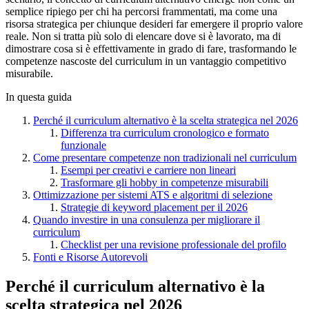
semplice ripiego per chi ha percorsi frammentati, ma come una
risorsa strategica per chiunque desideri far emergere il proprio valore
reale. Non si tratta più solo di elencare dove si è lavorato, ma di
dimostrare cosa si è effettivamente in grado di fare, trasformando le
competenze nascoste del curriculum in un vantaggio competitivo
misurabile.
In questa guida
Perché il curriculum alternativo è la scelta strategica nel 2026
Differenza tra curriculum cronologico e formato
funzionale
Come presentare competenze non tradizionali nel curriculum
Esempi per creativi e carriere non lineari
Trasformare gli hobby in competenze misurabili
Ottimizzazione per sistemi ATS e algoritmi di selezione
Strategie di keyword placement per il 2026
Quando investire in una consulenza per migliorare il
curriculum
Checklist per una revisione professionale del profilo
Fonti e Risorse Autorevoli
Perché il curriculum alternativo è la
scelta strategica nel 2026