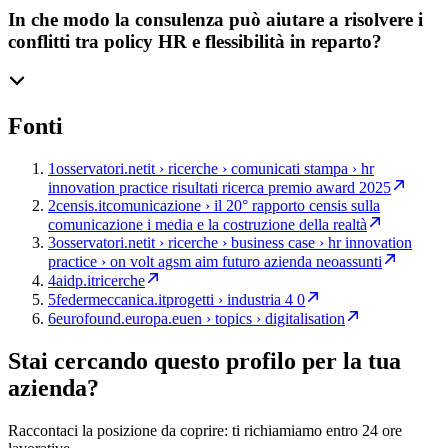
In che modo la consulenza può aiutare a risolvere i
conflitti tra policy HR e flessibilità in reparto?
Fonti
1
osservatori.net
it › ricerche › comunicati stampa › hr
innovation practice risultati ricerca premio award 2025
2
censis.it
comunicazione › il 20° rapporto censis sulla
comunicazione i media e la costruzione della realtà
3
osservatori.net
it › ricerche › business case › hr innovation
practice › on volt agsm aim futuro azienda neoassunti
4
aidp.it
ricerche
5
federmeccanica.it
progetti › industria 4 0
6
eurofound.europa.eu
en › topics › digitalisation
Stai cercando questo profilo per la tua
azienda?
Raccontaci la posizione da coprire: ti richiamiamo entro 24 ore