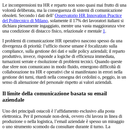
Le incomprensioni tra HR e reparto non sono quasi mai frutto di una
volontà deliberata, ma la conseguenza di sistemi di comunicazione
obsoleti. Secondo i dati dell’
Osservatorio HR Innovation Practice
del Politecnico di Milano
, solamente il 17% dei lavoratori italiani si
dichiara pienamente ingaggiato, mentre una vasta maggioranza vive
una condizione di distacco fisico, relazionale e mentale
1
.
I problemi di comunicazione HR operativo nascono spesso da una
divergenza di priorità: l’ufficio risorse umane è focalizzato sulla
compliance, sulla gestione dei dati e sulle policy aziendali; il reparto
produttivo, invece, risponde a logiche di efficienza immediata,
turnazioni serrate e risoluzione di problemi tecnici. Quando queste
due sfere non comunicano in modo fluido, emergono difficoltà di
collaborazione tra HR e operativi che si manifestano in errori nella
gestione dei turni, ritardi nella consegna dei cedolini o, peggio, in un
senso di alienazione del personale rispetto ai valori aziendali.
Il limite della comunicazione basata su email
aziendale
Uno dei principali ostacoli è l’affidamento esclusivo alla posta
elettronica. Per il personale non-desk, ovvero chi lavora in linea di
produzione o nella logistica, l’email aziendale è spesso un miraggio
o uno strumento scomodo da consultare durante il turno. La