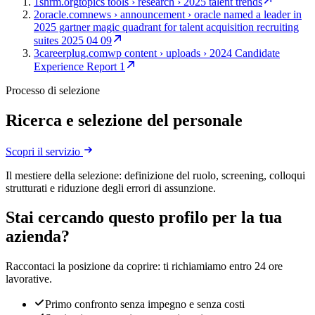
1
shrm.org
topics tools › research › 2025 talent trends
2
oracle.com
news › announcement › oracle named a leader in
2025 gartner magic quadrant for talent acquisition recruiting
suites 2025 04 09
3
careerplug.com
wp content › uploads › 2024 Candidate
Experience Report 1
Processo di selezione
Ricerca e selezione del personale
Scopri il servizio
Il mestiere della selezione: definizione del ruolo, screening, colloqui
strutturati e riduzione degli errori di assunzione.
Stai cercando questo profilo per la tua
azienda?
Raccontaci la posizione da coprire: ti richiamiamo entro 24 ore
lavorative.
Primo confronto senza impegno e senza costi