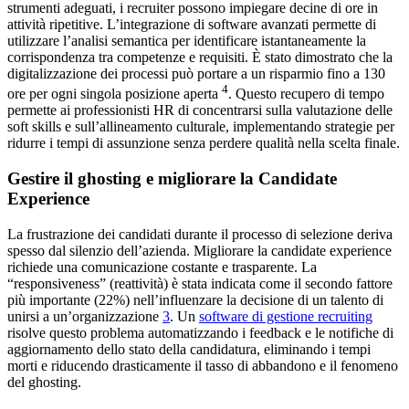
strumenti adeguati, i recruiter possono impiegare decine di ore in
attività ripetitive. L’integrazione di software avanzati permette di
utilizzare l’analisi semantica per identificare istantaneamente la
corrispondenza tra competenze e requisiti. È stato dimostrato che la
digitalizzazione dei processi può portare a un risparmio fino a 130
4
ore per ogni singola posizione aperta
. Questo recupero di tempo
permette ai professionisti HR di concentrarsi sulla valutazione delle
soft skills e sull’allineamento culturale, implementando strategie per
ridurre i tempi di assunzione senza perdere qualità nella scelta finale.
Gestire il ghosting e migliorare la Candidate
Experience
La frustrazione dei candidati durante il processo di selezione deriva
spesso dal silenzio dell’azienda. Migliorare la candidate experience
richiede una comunicazione costante e trasparente. La
“responsiveness” (reattività) è stata indicata come il secondo fattore
più importante (22%) nell’influenzare la decisione di un talento di
unirsi a un’organizzazione
3
. Un
software di gestione recruiting
risolve questo problema automatizzando i feedback e le notifiche di
aggiornamento dello stato della candidatura, eliminando i tempi
morti e riducendo drasticamente il tasso di abbandono e il fenomeno
del ghosting.