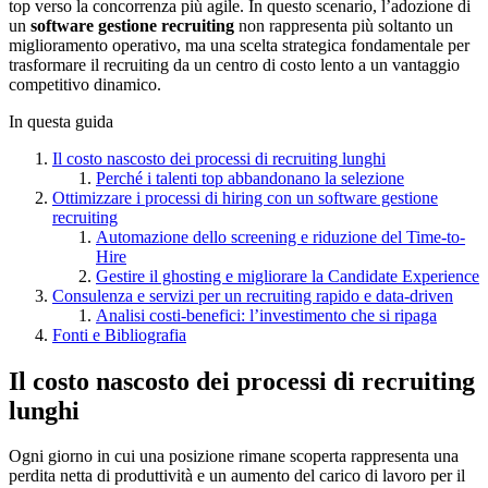
top verso la concorrenza più agile. In questo scenario, l’adozione di
un
software gestione recruiting
non rappresenta più soltanto un
miglioramento operativo, ma una scelta strategica fondamentale per
trasformare il recruiting da un centro di costo lento a un vantaggio
competitivo dinamico.
In questa guida
Il costo nascosto dei processi di recruiting lunghi
Perché i talenti top abbandonano la selezione
Ottimizzare i processi di hiring con un software gestione
recruiting
Automazione dello screening e riduzione del Time-to-
Hire
Gestire il ghosting e migliorare la Candidate Experience
Consulenza e servizi per un recruiting rapido e data-driven
Analisi costi-benefici: l’investimento che si ripaga
Fonti e Bibliografia
Il costo nascosto dei processi di recruiting
lunghi
Ogni giorno in cui una posizione rimane scoperta rappresenta una
perdita netta di produttività e un aumento del carico di lavoro per il