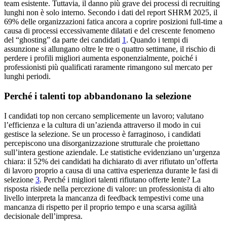
team esistente. Tuttavia, il danno più grave dei processi di recruiting
lunghi non è solo interno. Secondo i dati del report SHRM 2025, il
69% delle organizzazioni fatica ancora a coprire posizioni full-time a
causa di processi eccessivamente dilatati e del crescente fenomeno
del “ghosting” da parte dei candidati
1
. Quando i tempi di
assunzione si allungano oltre le tre o quattro settimane, il rischio di
perdere i profili migliori aumenta esponenzialmente, poiché i
professionisti più qualificati raramente rimangono sul mercato per
lunghi periodi.
Perché i talenti top abbandonano la selezione
I candidati top non cercano semplicemente un lavoro; valutano
l’efficienza e la cultura di un’azienda attraverso il modo in cui
gestisce la selezione. Se un processo è farraginoso, i candidati
percepiscono una disorganizzazione strutturale che proiettano
sull’intera gestione aziendale. Le statistiche evidenziano un’urgenza
chiara: il 52% dei candidati ha dichiarato di aver rifiutato un’offerta
di lavoro proprio a causa di una cattiva esperienza durante le fasi di
selezione
3
. Perché i migliori talenti rifiutano offerte lente? La
risposta risiede nella percezione di valore: un professionista di alto
livello interpreta la mancanza di feedback tempestivi come una
mancanza di rispetto per il proprio tempo e una scarsa agilità
decisionale dell’impresa.