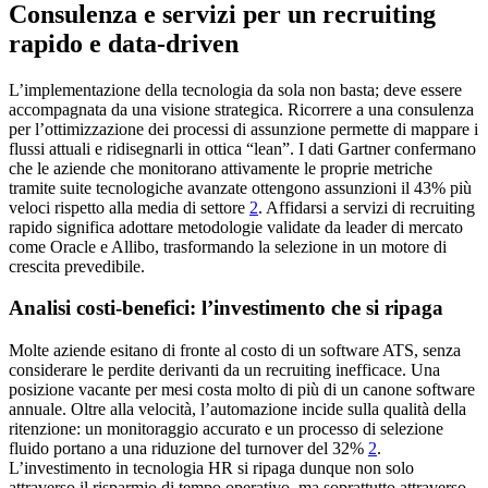
Consulenza e servizi per un recruiting
rapido e data-driven
L’implementazione della tecnologia da sola non basta; deve essere
accompagnata da una visione strategica. Ricorrere a una consulenza
per l’ottimizzazione dei processi di assunzione permette di mappare i
flussi attuali e ridisegnarli in ottica “lean”. I dati Gartner confermano
che le aziende che monitorano attivamente le proprie metriche
tramite suite tecnologiche avanzate ottengono assunzioni il 43% più
veloci rispetto alla media di settore
2
. Affidarsi a servizi di recruiting
rapido significa adottare metodologie validate da leader di mercato
come Oracle e Allibo, trasformando la selezione in un motore di
crescita prevedibile.
Analisi costi-benefici: l’investimento che si ripaga
Molte aziende esitano di fronte al costo di un software ATS, senza
considerare le perdite derivanti da un recruiting inefficace. Una
posizione vacante per mesi costa molto di più di un canone software
annuale. Oltre alla velocità, l’automazione incide sulla qualità della
ritenzione: un monitoraggio accurato e un processo di selezione
fluido portano a una riduzione del turnover del 32%
2
.
L’investimento in tecnologia HR si ripaga dunque non solo
attraverso il risparmio di tempo operativo, ma soprattutto attraverso