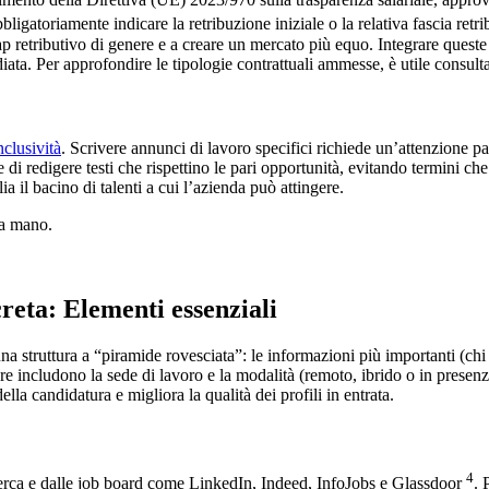
bligatoriamente indicare la retribuzione iniziale o la relativa fascia ret
gap retributivo di genere e a creare un mercato più equo. Integrare quest
a. Per approfondire le tipologie contrattuali ammesse, è utile consult
nclusività
. Scrivere annunci di lavoro specifici richiede un’attenzione par
 di redigere testi che rispettino le pari opportunità, evitando termini c
 il bacino di talenti a cui l’azienda può attingere.
na mano.
reta: Elementi essenziali
na struttura a “piramide rovesciata”: le informazioni più importanti (ch
e includono la sede di lavoro e la modalità (remoto, ibrido o in presenza
lla candidatura e migliora la qualità dei profili in entrata.
4
ricerca e dalle job board come LinkedIn, Indeed, InfoJobs e Glassdoor
. 