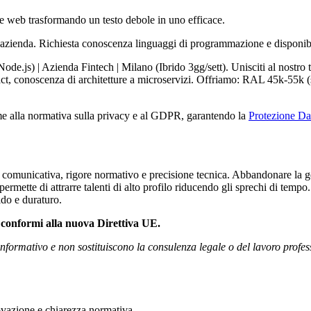
re web trasformando un testo debole in uno efficace.
azienda. Richiesta conoscenza linguaggi di programmazione e disponibi
e.js) | Azienda Fintech | Milano (Ibrido 3gg/sett). Unisciti al nostro 
ct, conoscenza di architetture a microservizi. Offriamo: RAL 45k-55k 
e alla normativa sulla privacy e al GDPR, garantendo la
Protezione Dat
 comunicativa, rigore normativo e precisione tecnica. Abbandonare la gene
rmette di attrarre talenti di alto profilo riducendo gli sprechi di tempo.
do e duraturo.
e conformi alla nuova Direttiva UE.
formativo e non sostituiscono la consulenza legale o del lavoro profes
novazione e chiarezza normativa.