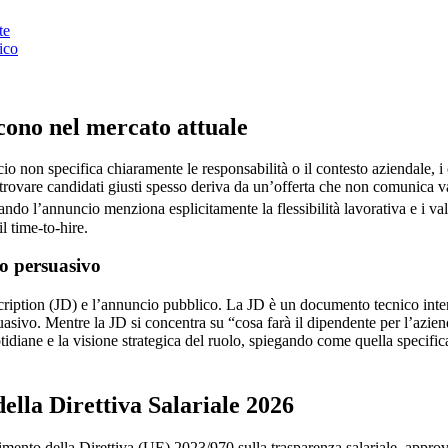
te
ico
scono nel mercato attuale
 non specifica chiaramente le responsabilità o il contesto aziendale, i 
a trovare candidati giusti spesso deriva da un’offerta che non comunica 
ando l’annuncio menziona esplicitamente la flessibilità lavorativa e i va
l time-to-hire.
io persuasivo
escription (JD) e l’annuncio pubblico. La JD è un documento tecnico int
uasivo. Mentre la JD si concentra su “cosa farà il dipendente per l’azi
tidiane e la visione strategica del ruolo, spiegando come quella specifi
ella Direttiva Salariale 2026
epimento della Direttiva (UE) 2023/970 sulla trasparenza salariale, appro