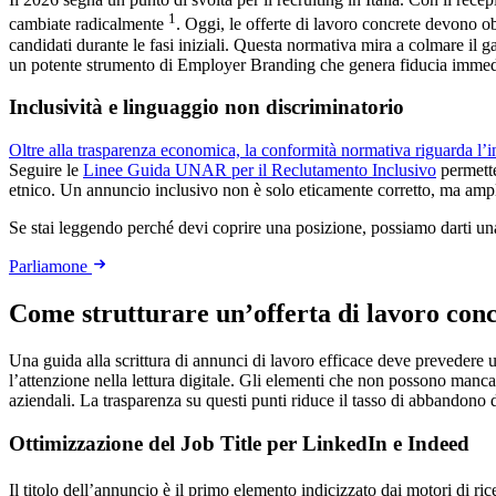
1
cambiate radicalmente
. Oggi, le offerte di lavoro concrete devono ob
candidati durante le fasi iniziali. Questa normativa mira a colmare il 
un potente strumento di Employer Branding che genera fiducia immediat
Inclusività e linguaggio non discriminatorio
Oltre alla trasparenza economica, la conformità normativa riguarda l’i
Seguire le
Linee Guida UNAR per il Reclutamento Inclusivo
permette
etnico. Un annuncio inclusivo non è solo eticamente corretto, ma amplia
Se stai leggendo perché devi coprire una posizione, possiamo darti u
Parliamone
Come strutturare un’offerta di lavoro conc
Una guida alla scrittura di annunci di lavoro efficace deve prevedere u
l’attenzione nella lettura digitale. Gli elementi che non possono mancar
aziendali. La trasparenza su questi punti riduce il tasso di abbandono de
Ottimizzazione del Job Title per LinkedIn e Indeed
Il titolo dell’annuncio è il primo elemento indicizzato dai motori di 