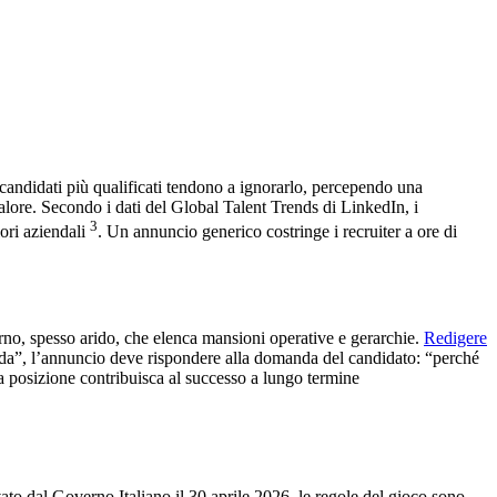
candidati più qualificati tendono a ignorarlo, percependo una
valore. Secondo i dati del Global Talent Trends di LinkedIn, i
3
lori aziendali
. Un annuncio generico costringe i recruiter a ore di
erno, spesso arido, che elenca mansioni operative e gerarchie.
Redigere
enda”, l’annuncio deve rispondere alla domanda del candidato: “perché
ca posizione contribuisca al successo a lungo termine
vato dal Governo Italiano il 30 aprile 2026, le regole del gioco sono