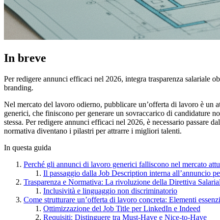
In breve
Per redigere annunci efficaci nel 2026, integra trasparenza salariale ob
branding.
Nel mercato del lavoro odierno, pubblicare un’offerta di lavoro è un a
generici, che finiscono per generare un sovraccarico di candidature no
stessa. Per redigere annunci efficaci nel 2026, è necessario passare dal
normativa diventano i pilastri per attrarre i migliori talenti.
In questa guida
Perché gli annunci di lavoro generici falliscono nel mercato attu
Il passaggio dalla Job Description interna all’annuncio p
Trasparenza e Normativa: La rivoluzione della Direttiva Salari
Inclusività e linguaggio non discriminatorio
Come strutturare un’offerta di lavoro concreta: Elementi essenzi
Ottimizzazione del Job Title per LinkedIn e Indeed
Requisiti: Distinguere tra Must-Have e Nice-to-Have