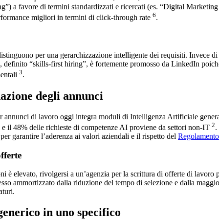
ing”) a favore di termini standardizzati e ricercati (es. “Digital Market
6
erformance migliori in termini di click-through rate
.
istinguono per una gerarchizzazione intelligente dei requisiti. Invece di 
definito “skills-first hiring”, è fortemente promosso da LinkedIn poiché
3
mentali
.
dazione degli annunci
annunci di lavoro oggi integra moduli di Intelligenza Artificiale generati
2
 e il 48% delle richieste di competenze AI proviene da settori non-IT
.
r garantire l’aderenza ai valori aziendali e il rispetto del
Regolamento 
fferte
i è elevato, rivolgersi a un’agenzia per la scrittura di offerte di lavoro
sso ammortizzato dalla riduzione del tempo di selezione e dalla maggior
turi.
enerico in uno specifico