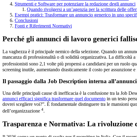
Strumenti e Software per potenziare la redazione degli annunci
Quando rivolgersi a un’agenzia per la scrittura delle offer
Esempi pratici: Trasformare un annuncio generico in uno specif
Conclusioni
Fonti e Riferimenti Normativi
Perché gli annunci di lavoro generici falli
La vaghezza è il principale nemico della selezione. Quando un annuncio
mancanza di professionalità o di solidità organizzativa. La difficoltà 
professionisti sono 2,1 volte più propensi a candidarsi per un ruolo qu
screening inutile, aumentando drasticamente il costo per assunzione e i
Il passaggio dalla Job Description interna all’annunc
Una delle principali cause di inefficacia è la confusione tra la Job D
annunci efficaci significa trasformare quel documento
in un testo pers
dovrei scegliere voi?”. È fondamentale distinguere tra le mansioni quo
4
dell’organizzazione
.
Trasparenza e Normativa: La rivoluzione d
Il 2026 segna un punto di svolta per il recruiting in Italia. Con il rec