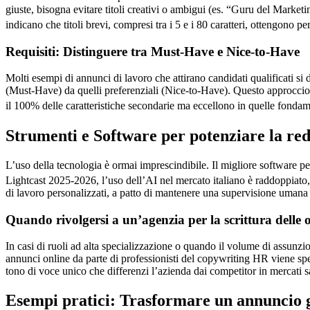
giuste, bisogna evitare titoli creativi o ambigui (es. “Guru del Market
indicano che titoli brevi, compresi tra i 5 e i 80 caratteri, ottengono p
Requisiti: Distinguere tra Must-Have e Nice-to-Have
Molti esempi di annunci di lavoro che attirano candidati qualificati si d
(Must-Have) da quelli preferenziali (Nice-to-Have). Questo approccio, 
il 100% delle caratteristiche secondarie ma eccellono in quelle fonda
Strumenti e Software per potenziare la re
L’uso della tecnologia è ormai imprescindibile. Il migliore software per 
Lightcast 2025-2026, l’uso dell’AI nel mercato italiano è raddoppiato,
di lavoro personalizzati, a patto di mantenere una supervisione umana pe
Quando rivolgersi a un’agenzia per la scrittura delle o
In casi di ruoli ad alta specializzazione o quando il volume di assunzion
annunci online da parte di professionisti del copywriting HR viene spe
tono di voce unico che differenzi l’azienda dai competitor in mercati sa
Esempi pratici: Trasformare un annuncio g