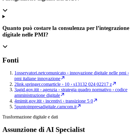
Quanto può costare la consulenza per l’integrazione
digitale nelle PMI?
Fonti
1
osservatori.net
comunicato › innovazione digitale nelle pmi ›
pmi italiane innovazione
2
link.springer.com
article › 10 › s13132 024 02217 z
3
agid.gov.it
it › agenzia › strategia quadro normativo › codice
amministrazione digitale
4
mimit.gov.it
it › incentivi › transizione 5 0
5
puntoimpresadigitale.camcom.it
Trasformazione digitale e dati
Assunzione di AI Specialist