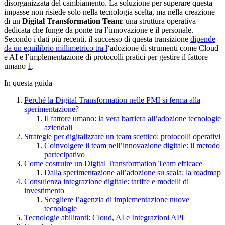
disorganizzata del cambiamento. La soluzione per superare questa
impasse non risiede solo nella tecnologia scelta, ma nella creazione
di un
Digital Transformation Team
: una struttura operativa
dedicata che funge da ponte tra l’innovazione e il personale.
Secondo i dati più recenti, il successo di questa transizione
dipende
da un equilibrio millimetrico tra l
‘adozione di strumenti come Cloud
e AI e l’implementazione di protocolli pratici per gestire il fattore
umano
1
.
In questa guida
Perché la Digital Transformation nelle PMI si ferma alla
sperimentazione?
Il fattore umano: la vera barriera all’adozione tecnologie
aziendali
Strategie per digitalizzare un team scettico: protocolli operativi
Coinvolgere il team nell’innovazione digitale: il metodo
partecipativo
Come costruire un Digital Transformation Team efficace
Dalla sperimentazione all’adozione su scala: la roadmap
Consulenza integrazione digitale: tariffe e modelli di
investimento
Scegliere l’agenzia di implementazione nuove
tecnologie
Tecnologie abilitanti: Cloud, AI e Integrazioni API