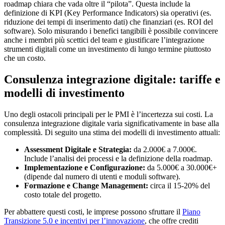
roadmap chiara che vada oltre il “pilota”. Questa include la
definizione di KPI (Key Performance Indicators) sia operativi (es.
riduzione dei tempi di inserimento dati) che finanziari (es. ROI del
software). Solo misurando i benefici tangibili è possibile convincere
anche i membri più scettici del team e giustificare l’integrazione
strumenti digitali come un investimento di lungo termine piuttosto
che un costo.
Consulenza integrazione digitale: tariffe e
modelli di investimento
Uno degli ostacoli principali per le PMI è l’incertezza sui costi. La
consulenza integrazione digitale varia significativamente in base alla
complessità. Di seguito una stima dei modelli di investimento attuali:
Assessment Digitale e Strategia:
da 2.000€ a 7.000€.
Include l’analisi dei processi e la definizione della roadmap.
Implementazione e Configurazione:
da 5.000€ a 30.000€+
(dipende dal numero di utenti e moduli software).
Formazione e Change Management:
circa il 15-20% del
costo totale del progetto.
Per abbattere questi costi, le imprese possono sfruttare il
Piano
Transizione 5.0 e incentivi per l’innovazione
, che offre crediti