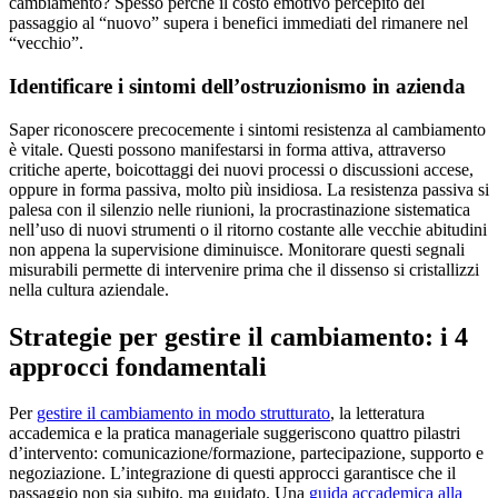
cambiamento? Spesso perché il costo emotivo percepito del
passaggio al “nuovo” supera i benefici immediati del rimanere nel
“vecchio”.
Identificare i sintomi dell’ostruzionismo in azienda
Saper riconoscere precocemente i sintomi resistenza al cambiamento
è vitale. Questi possono manifestarsi in forma attiva, attraverso
critiche aperte, boicottaggi dei nuovi processi o discussioni accese,
oppure in forma passiva, molto più insidiosa. La resistenza passiva si
palesa con il silenzio nelle riunioni, la procrastinazione sistematica
nell’uso di nuovi strumenti o il ritorno costante alle vecchie abitudini
non appena la supervisione diminuisce. Monitorare questi segnali
misurabili permette di intervenire prima che il dissenso si cristallizzi
nella cultura aziendale.
Strategie per gestire il cambiamento: i 4
approcci fondamentali
Per
gestire il cambiamento in modo strutturato
, la letteratura
accademica e la pratica manageriale suggeriscono quattro pilastri
d’intervento: comunicazione/formazione, partecipazione, supporto e
negoziazione. L’integrazione di questi approcci garantisce che il
passaggio non sia subito, ma guidato. Una
guida accademica alla