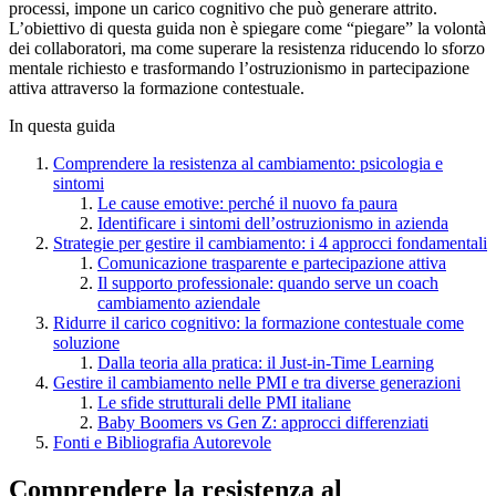
processi, impone un carico cognitivo che può generare attrito.
L’obiettivo di questa guida non è spiegare come “piegare” la volontà
dei collaboratori, ma come superare la resistenza riducendo lo sforzo
mentale richiesto e trasformando l’ostruzionismo in partecipazione
attiva attraverso la formazione contestuale.
In questa guida
Comprendere la resistenza al cambiamento: psicologia e
sintomi
Le cause emotive: perché il nuovo fa paura
Identificare i sintomi dell’ostruzionismo in azienda
Strategie per gestire il cambiamento: i 4 approcci fondamentali
Comunicazione trasparente e partecipazione attiva
Il supporto professionale: quando serve un coach
cambiamento aziendale
Ridurre il carico cognitivo: la formazione contestuale come
soluzione
Dalla teoria alla pratica: il Just-in-Time Learning
Gestire il cambiamento nelle PMI e tra diverse generazioni
Le sfide strutturali delle PMI italiane
Baby Boomers vs Gen Z: approcci differenziati
Fonti e Bibliografia Autorevole
Comprendere la resistenza al