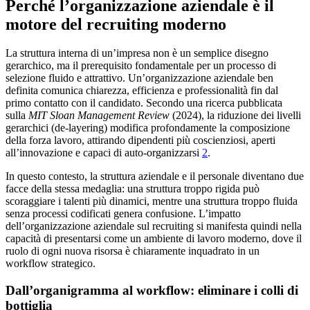
Perché l’organizzazione aziendale è il
motore del recruiting moderno
La struttura interna di un’impresa non è un semplice disegno
gerarchico, ma il prerequisito fondamentale per un processo di
selezione fluido e attrattivo. Un’organizzazione aziendale ben
definita comunica chiarezza, efficienza e professionalità fin dal
primo contatto con il candidato. Secondo una ricerca pubblicata
sulla
MIT Sloan Management Review
(2024), la riduzione dei livelli
gerarchici (de-layering) modifica profondamente la composizione
della forza lavoro, attirando dipendenti più coscienziosi, aperti
all’innovazione e capaci di auto-organizzarsi
2
.
In questo contesto, la struttura aziendale e il personale diventano due
facce della stessa medaglia: una struttura troppo rigida può
scoraggiare i talenti più dinamici, mentre una struttura troppo fluida
senza processi codificati genera confusione. L’impatto
dell’organizzazione aziendale sul recruiting si manifesta quindi nella
capacità di presentarsi come un ambiente di lavoro moderno, dove il
ruolo di ogni nuova risorsa è chiaramente inquadrato in un
workflow strategico.
Dall’organigramma al workflow: eliminare i colli di
bottiglia