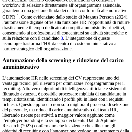
workflow di selezione direttamente all’organigramma aziendale,
garantendo una gestione fluida dei dati in conformità alle normative
4
GDPR
. Come evidenziato dallo studio di Magnus Persson (2024),
l’automazione digitale offre alla funzione HR l’opportunità di ridurre
drasticamente il tempo dedicato ai compiti amministrativi ripetitivi,
consentendo ai professionisti di concentrarsi su attività strategiche e
sulla relazione con il candidato
3
. L’integrazione di queste
tecnologie trasforma l’HR da centro di costo amministrativo a
partner strategico dell’organizzazione.
Automazione dello screening e riduzione del carico
amministrativo
L’automazione HR nello screening dei CV rappresenta uno dei
vantaggi tecnici più rilevanti per ottimizzare l’organigramma per il
recruiting. Attraverso algoritmi di intelligenza artificiale e sistemi di
filtraggio avanzati, è possibile processare migliaia di candidature in
tempi ridottissimi, identificando i profili più in linea con i requisiti
richiesti. Questo approccio non solo migliora il processo di selezione
del personale, ma riduce il carico amministrativo del team HR,
liberando risorse per attività a maggior valore aggiunto come
l’employer branding e lo sviluppo dei talenti. Dati di Aptitude
Research (2023) confermano che le aziende che allineano gli
obiettivi di recruiting con l’automazione vedono un incremento della