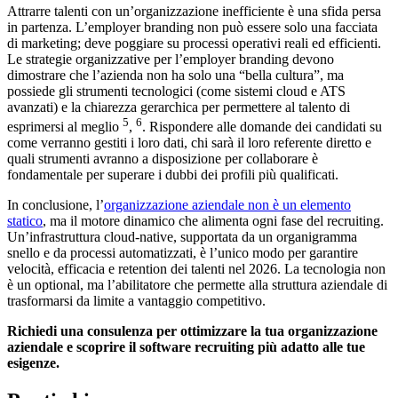
Attrarre talenti con un’organizzazione inefficiente è una sfida persa
in partenza. L’employer branding non può essere solo una facciata
di marketing; deve poggiare su processi operativi reali ed efficienti.
Le strategie organizzative per l’employer branding devono
dimostrare che l’azienda non ha solo una “bella cultura”, ma
possiede gli strumenti tecnologici (come sistemi cloud e ATS
avanzati) e la chiarezza gerarchica per permettere al talento di
5
6
esprimersi al meglio
,
. Rispondere alle domande dei candidati su
come verranno gestiti i loro dati, chi sarà il loro referente diretto e
quali strumenti avranno a disposizione per collaborare è
fondamentale per superare i dubbi dei profili più qualificati.
In conclusione, l’
organizzazione aziendale non è un elemento
statico
, ma il motore dinamico che alimenta ogni fase del recruiting.
Un’infrastruttura cloud-native, supportata da un organigramma
snello e da processi automatizzati, è l’unico modo per garantire
velocità, efficacia e retention dei talenti nel 2026. La tecnologia non
è un optional, ma l’abilitatore che permette alla struttura aziendale di
trasformarsi da limite a vantaggio competitivo.
Richiedi una consulenza per ottimizzare la tua organizzazione
aziendale e scoprire il software recruiting più adatto alle tue
esigenze.