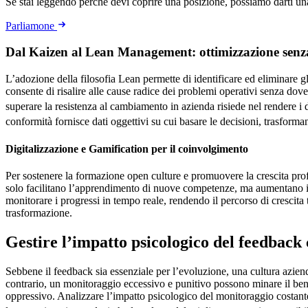
Se stai leggendo perché devi coprire una posizione, possiamo darti u
Parliamone
Dal Kaizen al Lean Management: ottimizzazione senza 
L’adozione della filosofia Lean permette di identificare ed eliminare g
consente di risalire alle cause radice dei problemi operativi senza dov
superare la resistenza al cambiamento in azienda risiede nel rendere i
conformità fornisce dati oggettivi su cui basare le decisioni, trasfor
Digitalizzazione e Gamification per il coinvolgimento
Per sostenere la formazione open culture e promuovere la crescita pr
solo facilitano l’apprendimento di nuove competenze, ma aumentano il c
monitorare i progressi in tempo reale, rendendo il percorso di crescit
trasformazione.
Gestire l’impatto psicologico del feedback 
Sebbene il feedback sia essenziale per l’evoluzione, una cultura azie
contrario, un monitoraggio eccessivo e punitivo possono minare il be
oppressivo. Analizzare l’impatto psicologico del monitoraggio costante 