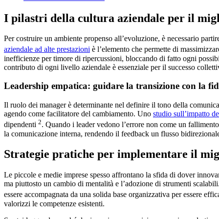
I pilastri della cultura aziendale per il m
Per costruire un ambiente propenso all’evoluzione, è necessario partir
aziendale ad alte prestazioni
è l’elemento che permette di massimizzare
inefficienze per timore di ripercussioni, bloccando di fatto ogni possi
contributo di ogni livello aziendale è essenziale per il successo colletti
Leadership empatica: guidare la transizione con la fi
Il ruolo dei manager è determinante nel definire il tono della comunic
agendo come facilitatore del cambiamento. Uno
studio sull’impatto d
2
dipendenti
. Quando i leader vedono l’errore non come un fallimento 
la comunicazione interna, rendendo il feedback un flusso bidirezionale 
Strategie pratiche per implementare il mi
Le piccole e medie imprese spesso affrontano la sfida di dover innovar
ma piuttosto un cambio di mentalità e l’adozione di strumenti scalabi
essere accompagnata da una solida base organizzativa per essere effi
valorizzi le competenze esistenti.