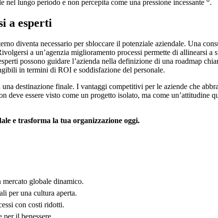
bile nel lungo periodo e non percepita come una pressione incessante
.
i a esperti
esterno diventa necessario per sbloccare il potenziale aziendale. Una con
Rivolgersi a un’agenzia miglioramento processi permette di allinearsi a 
 esperti possono guidare l’azienda nella definizione di una roadmap chia
gibili in termini di ROI e soddisfazione del personale.
una destinazione finale. I vantaggi competitivi per le aziende che abbra
o non deve essere visto come un progetto isolato, ma come un’attitudine 
ale e trasforma la tua organizzazione oggi.
un mercato globale dinamico.
li per una cultura aperta.
si con costi ridotti.
 per il benessere.