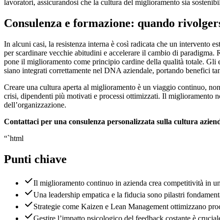
lavoratori, assicurandosi che la cultura del miglioramento sia sosteni
Consulenza e formazione: quando rivolgers
In alcuni casi, la resistenza interna è così radicata che un intervento 
per scardinare vecchie abitudini e accelerare il cambio di paradigma. 
pone il miglioramento come principio cardine della qualità totale. Gli
siano integrati correttamente nel DNA aziendale, portando benefici tan
Creare una cultura aperta al miglioramento è un viaggio continuo, non 
crisi, dipendenti più motivati e processi ottimizzati. Il migliorament
dell’organizzazione.
Contattaci per una consulenza personalizzata sulla cultura aziend
“`html
Punti chiave
Il miglioramento continuo in azienda crea competitività in 
Una leadership empatica e la fiducia sono pilastri fondamenta
Strategie come Kaizen e Lean Management ottimizzano proces
Gestire l’impatto psicologico del feedback costante è cruciale