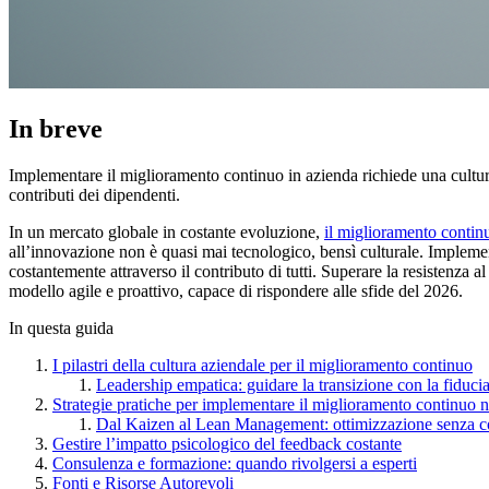
In breve
Implementare il miglioramento continuo in azienda richiede una cultur
contributi dei dipendenti.
In un mercato globale in costante evoluzione,
il miglioramento contin
all’innovazione non è quasi mai tecnologico, bensì culturale. Implemen
costantemente attraverso il contributo di tutti. Superare la resistenza 
modello agile e proattivo, capace di rispondere alle sfide del 2026.
In questa guida
I pilastri della cultura aziendale per il miglioramento continuo
Leadership empatica: guidare la transizione con la fiduci
Strategie pratiche per implementare il miglioramento continuo 
Dal Kaizen al Lean Management: ottimizzazione senza cos
Gestire l’impatto psicologico del feedback costante
Consulenza e formazione: quando rivolgersi a esperti
Fonti e Risorse Autorevoli