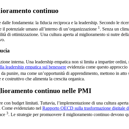
iglioramento continuo
e dalle fondamenta: la fiducia reciproca e la leadership. Secondo le ric
1
 il potenziale umano all’interno di un’organizzazione
. Senza un clima
bilità di ottimizzazione. Una cultura aperta al miglioramento si nutre de
vo.
ducia
azione interna. Una leadership empatica non si limita a impartire ordini,
ella leadership empatica sul benessere
evidenzia come questo approccio ri
da punire, ma come un’opportunità di apprendimento, mettono in atto st
e costruttivo che alimenta la crescita organica.
glioramento continuo nelle PMI
e con budget limitati. Tuttavia, l’implementazione di una cultura apert
li. Come evidenziato nel
Rapporto OECD sulla trasformazione digitale d
3
cace
. Le strategie per promuovere il miglioramento continuo devono qu