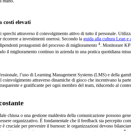
na mano.
costi elevati
li sprechi attraverso il coinvolgimento attivo di tutto il personale. Uti
er ricorrere a investimenti onerosi. Secondo la
guida alla cultura Lean e
4
 dipendenti protagonisti del processo di miglioramento
. Monitorare KPI
mando il miglioramento continuo in azienda in una pratica quotidiana mis
ofessionale, l’uso di Learning Management Systems (LMS) e della gamifi
oinvolgimento attraverso dinamiche di gioco che incentivano la partecip
a trasparente e gratificante per ogni membro del team, riducendo al conte
costante
ndale chiusa o una gestione maldestra della comunicazione possono gener
nessere organizzativo. È fondamentale che il feedback sia percepito co
è cruciale per prevenire il burnout: le organizzazioni devono bilanciare l
6