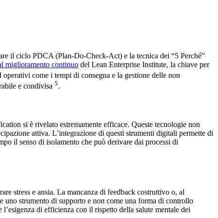
lizzare il ciclo PDCA (Plan-Do-Check-Act) e la tecnica dei “5 Perché”
 al miglioramento continuo
del Lean Enterprise Institute, la chiave per
 operativi come i tempi di consegna e la gestione delle non
5
urabile e condivisa
.
cation si è rivelato estremamente efficace. Queste tecnologie non
azione attiva. L’integrazione di questi strumenti digitali permette di
mpo il senso di isolamento che può derivare dai processi di
are stress e ansia. La mancanza di feedback costruttivo o, al
me uno strumento di supporto e non come una forma di controllo
’esigenza di efficienza con il rispetto della salute mentale dei