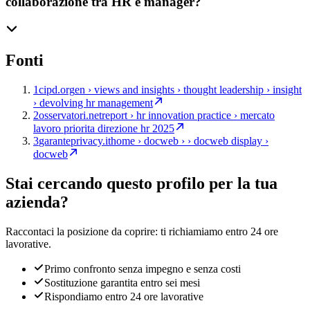
collaborazione tra HR e manager?
Fonti
1
cipd.org
en › views and insights › thought leadership › insight
› devolving hr management
2
osservatori.net
report › hr innovation practice › mercato
lavoro priorita direzione hr 2025
3
garanteprivacy.it
home › docweb › › docweb display ›
docweb
Stai cercando questo profilo per la tua
azienda?
Raccontaci la posizione da coprire: ti richiamiamo entro 24 ore
lavorative.
Primo confronto senza impegno e senza costi
Sostituzione garantita entro sei mesi
Rispondiamo entro 24 ore lavorative