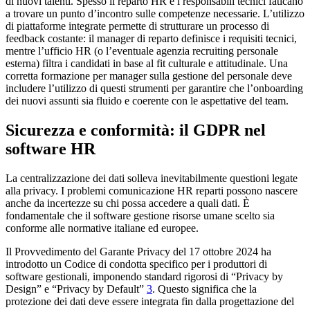
di nuovi talenti. Spesso il reparto HR e i responsabili tecnici faticano
a trovare un punto d’incontro sulle competenze necessarie. L’utilizzo
di piattaforme integrate permette di strutturare un processo di
feedback costante: il manager di reparto definisce i requisiti tecnici,
mentre l’ufficio HR (o l’eventuale agenzia recruiting personale
esterna) filtra i candidati in base al fit culturale e attitudinale. Una
corretta formazione per manager sulla gestione del personale deve
includere l’utilizzo di questi strumenti per garantire che l’onboarding
dei nuovi assunti sia fluido e coerente con le aspettative del team.
Sicurezza e conformità: il GDPR nel
software HR
La centralizzazione dei dati solleva inevitabilmente questioni legate
alla privacy. I problemi comunicazione HR reparti possono nascere
anche da incertezze su chi possa accedere a quali dati. È
fondamentale che il software gestione risorse umane scelto sia
conforme alle normative italiane ed europee.
Il Provvedimento del Garante Privacy del 17 ottobre 2024 ha
introdotto un Codice di condotta specifico per i produttori di
software gestionali, imponendo standard rigorosi di “Privacy by
Design” e “Privacy by Default”
3
. Questo significa che la
protezione dei dati deve essere integrata fin dalla progettazione del