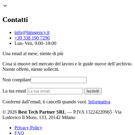
Contatti
info@btpagency.it
+39 338 190 7290
Lun–Ven, 9:00–18:00
Una email al mese, niente di più
Cosa si muove nel mercato del lavoro e le guide nuove dell’archivio.
Niente offerte, niente solleciti.
Non compilare
La tua email
Iscriviti
Confermi dall’email, ti cancelli quando vuoi.
Informativa
© 2026
Best Tech Partner SRL
— P.IVA 13224220965
·
Via
Lodovico Il Moro, 133, 20142 Milano
Privacy Policy
FAQ