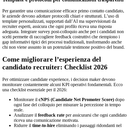
Per garantire una comunicazione efficace primo contatto candidato,
le aziende devono adottare protocolli chiari e strutturati. L’uso di
template personalizzati, supportati dall’AI ma supervisionati da
recruiter esperti, assicura che ogni profilo riceva una risposta
adeguata. Integrare survey post-colloquio anche per i candidati non
scelti permette di raccogliere feedback costruttivi che riempiono i
gap informativi tipici dei processi tradizionali, trasformando anche
chi non viene assunto in un potenziale testimone positivo del brand.
Come migliorare l’esperienza del
candidato recruiter: Checklist 2026
Per ottimizzare candidate experience, i decision maker devono
monitorare costantemente alcuni KPI operativi fondamentali. Ecco
una checklist essenziale per il 2026:
Monitorare il
cNPS (Candidate Net Promoter Score)
dopo
ogni fase del colloquio per misurare la percezione in tempo
reale.
Analizzare il
feedback rate
per assicurarsi che ogni candidato
riceva una comunicazione motivata.
Ridurre il
time-to-hire
eliminando i passaggi ridondanti nel