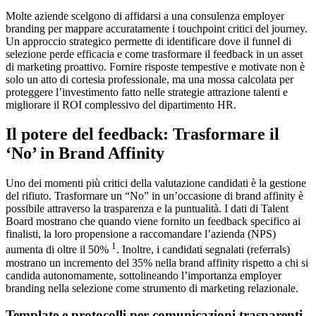
Molte aziende scelgono di affidarsi a una consulenza employer
branding per mappare accuratamente i touchpoint critici del journey.
Un approccio strategico permette di identificare dove il funnel di
selezione perde efficacia e come trasformare il feedback in un asset
di marketing proattivo. Fornire risposte tempestive e motivate non è
solo un atto di cortesia professionale, ma una mossa calcolata per
proteggere l’investimento fatto nelle strategie attrazione talenti e
migliorare il ROI complessivo del dipartimento HR.
Il potere del feedback: Trasformare il
‘No’ in Brand Affinity
Uno dei momenti più critici della valutazione candidati è la gestione
del rifiuto. Trasformare un “No” in un’occasione di brand affinity è
possibile attraverso la trasparenza e la puntualità. I dati di Talent
Board mostrano che quando viene fornito un feedback specifico ai
finalisti, la loro propensione a raccomandare l’azienda (NPS)
1
aumenta di oltre il 50%
. Inoltre, i candidati segnalati (referrals)
mostrano un incremento del 35% nella brand affinity rispetto a chi si
candida autonomamente, sottolineando l’importanza employer
branding nella selezione come strumento di marketing relazionale.
Template e protocolli per comunicazioni trasparenti