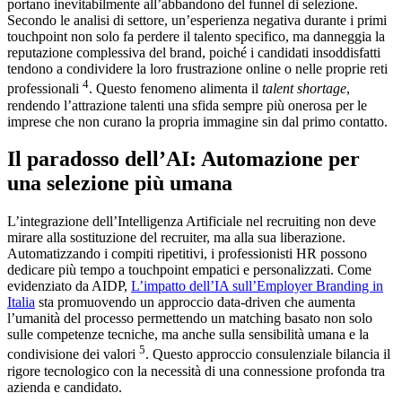
portano inevitabilmente all’abbandono del funnel di selezione.
Secondo le analisi di settore, un’esperienza negativa durante i primi
touchpoint non solo fa perdere il talento specifico, ma danneggia la
reputazione complessiva del brand, poiché i candidati insoddisfatti
tendono a condividere la loro frustrazione online o nelle proprie reti
4
professionali
. Questo fenomeno alimenta il
talent shortage
,
rendendo l’attrazione talenti una sfida sempre più onerosa per le
imprese che non curano la propria immagine sin dal primo contatto.
Il paradosso dell’AI: Automazione per
una selezione più umana
L’integrazione dell’Intelligenza Artificiale nel recruiting non deve
mirare alla sostituzione del recruiter, ma alla sua liberazione.
Automatizzando i compiti ripetitivi, i professionisti HR possono
dedicare più tempo a touchpoint empatici e personalizzati. Come
evidenziato da AIDP,
L’impatto dell’IA sull’Employer Branding in
Italia
sta promuovendo un approccio data-driven che aumenta
l’umanità del processo permettendo un matching basato non solo
sulle competenze tecniche, ma anche sulla sensibilità umana e la
5
condivisione dei valori
. Questo approccio consulenziale bilancia il
rigore tecnologico con la necessità di una connessione profonda tra
azienda e candidato.