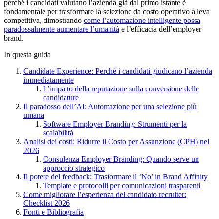
perché i candidati valutano l’azienda già dal primo istante è
fondamentale per trasformare la selezione da costo operativo a leva
competitiva, dimostrando
come l’automazione intelligente possa
paradossalmente aumentare l’umanità
e l’efficacia dell’employer
brand.
In questa guida
Candidate Experience: Perché i candidati giudicano l’azienda
immediatamente
L’impatto della reputazione sulla conversione delle
candidature
Il paradosso dell’AI: Automazione per una selezione più
umana
Software Employer Branding: Strumenti per la
scalabilità
Analisi dei costi: Ridurre il Costo per Assunzione (CPH) nel
2026
Consulenza Employer Branding: Quando serve un
approccio strategico
Il potere del feedback: Trasformare il ‘No’ in Brand Affinity
Template e protocolli per comunicazioni trasparenti
Come migliorare l’esperienza del candidato recruiter:
Checklist 2026
Fonti e Bibliografia