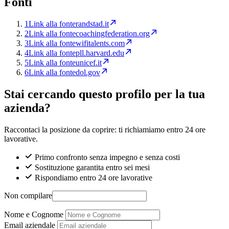
Fonti
1
Link alla fonte
randstad.it
2
Link alla fonte
coachingfederation.org
3
Link alla fonte
wifitalents.com
4
Link alla fonte
pll.harvard.edu
5
Link alla fonte
unicef.it
6
Link alla fonte
dol.gov
Stai cercando questo profilo per la tua
azienda?
Raccontaci la posizione da coprire: ti richiamiamo entro 24 ore
lavorative.
Primo confronto senza impegno e senza costi
Sostituzione garantita entro sei mesi
Rispondiamo entro 24 ore lavorative
Non compilare
Nome e Cognome
Email aziendale