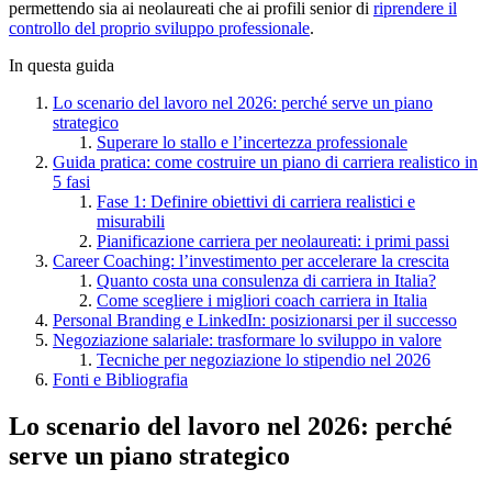
permettendo sia ai neolaureati che ai profili senior di
riprendere il
controllo del proprio sviluppo professionale
.
In questa guida
Lo scenario del lavoro nel 2026: perché serve un piano
strategico
Superare lo stallo e l’incertezza professionale
Guida pratica: come costruire un piano di carriera realistico in
5 fasi
Fase 1: Definire obiettivi di carriera realistici e
misurabili
Pianificazione carriera per neolaureati: i primi passi
Career Coaching: l’investimento per accelerare la crescita
Quanto costa una consulenza di carriera in Italia?
Come scegliere i migliori coach carriera in Italia
Personal Branding e LinkedIn: posizionarsi per il successo
Negoziazione salariale: trasformare lo sviluppo in valore
Tecniche per negoziazione lo stipendio nel 2026
Fonti e Bibliografia
Lo scenario del lavoro nel 2026: perché
serve un piano strategico