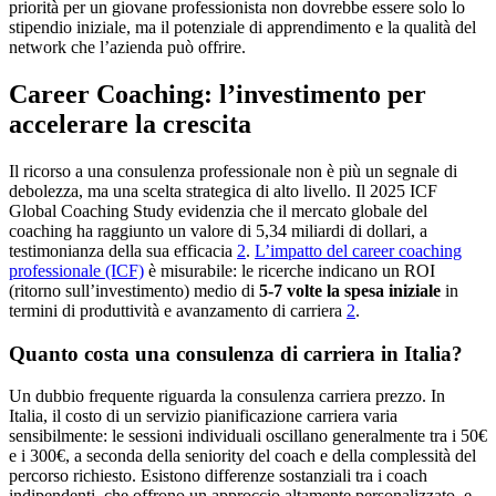
priorità per un giovane professionista non dovrebbe essere solo lo
stipendio iniziale, ma il potenziale di apprendimento e la qualità del
network che l’azienda può offrire.
Career Coaching: l’investimento per
accelerare la crescita
Il ricorso a una consulenza professionale non è più un segnale di
debolezza, ma una scelta strategica di alto livello. Il 2025 ICF
Global Coaching Study evidenzia che il mercato globale del
coaching ha raggiunto un valore di 5,34 miliardi di dollari, a
testimonianza della sua efficacia
2
.
L’impatto del career coaching
professionale (ICF)
è misurabile: le ricerche indicano un ROI
(ritorno sull’investimento) medio di
5-7 volte la spesa iniziale
in
termini di produttività e avanzamento di carriera
2
.
Quanto costa una consulenza di carriera in Italia?
Un dubbio frequente riguarda la consulenza carriera prezzo. In
Italia, il costo di un servizio pianificazione carriera varia
sensibilmente: le sessioni individuali oscillano generalmente tra i 50€
e i 300€, a seconda della seniority del coach e della complessità del
percorso richiesto. Esistono differenze sostanziali tra i coach
indipendenti, che offrono un approccio altamente personalizzato, e