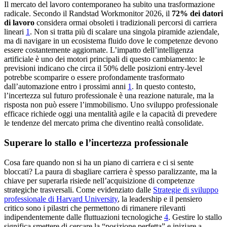
Il mercato del lavoro contemporaneo ha subito una trasformazione
radicale. Secondo il Randstad Workmonitor 2026, il
72% dei datori
di lavoro
considera ormai obsoleti i tradizionali percorsi di carriera
lineari
1
. Non si tratta più di scalare una singola piramide aziendale,
ma di navigare in un ecosistema fluido dove le competenze devono
essere costantemente aggiornate. L’impatto dell’intelligenza
artificiale è uno dei motori principali di questo cambiamento: le
previsioni indicano che circa il 50% delle posizioni entry-level
potrebbe scomparire o essere profondamente trasformato
dall’automazione entro i prossimi anni
1
. In questo contesto,
l’incertezza sul futuro professionale è una reazione naturale, ma la
risposta non può essere l’immobilismo. Uno sviluppo professionale
efficace richiede oggi una mentalità agile e la capacità di prevedere
le tendenze del mercato prima che diventino realtà consolidate.
Superare lo stallo e l’incertezza professionale
Cosa fare quando non si ha un piano di carriera e ci si sente
bloccati? La paura di sbagliare carriera è spesso paralizzante, ma la
chiave per superarla risiede nell’acquisizione di competenze
strategiche trasversali. Come evidenziato dalle
Strategie di sviluppo
professionale di Harvard University
, la leadership e il pensiero
critico sono i pilastri che permettono di rimanere rilevanti
indipendentemente dalle fluttuazioni tecnologiche
4
. Gestire lo stallo
significa smettere di cercare la “posizione perfetta” e iniziare a