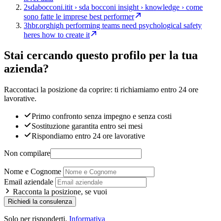
2
sdabocconi.it
it › sda bocconi insight › knowledge › come
sono fatte le imprese best performer
3
hbr.org
high performing teams need psychological safety
heres how to create it
Stai cercando questo profilo per la tua
azienda?
Raccontaci la posizione da coprire: ti richiamiamo entro 24 ore
lavorative.
Primo confronto senza impegno e senza costi
Sostituzione garantita entro sei mesi
Rispondiamo entro 24 ore lavorative
Non compilare
Nome e Cognome
Email aziendale
Racconta la posizione, se vuoi
Richiedi la consulenza
Solo per risponderti.
Informativa