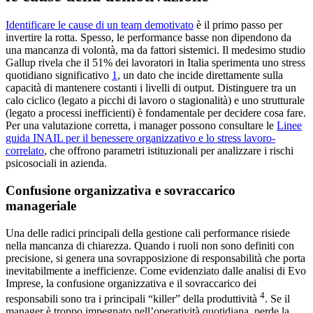
Identificare le cause di un team demotivato
è il primo passo per
invertire la rotta. Spesso, le performance basse non dipendono da
una mancanza di volontà, ma da fattori sistemici. Il medesimo studio
Gallup rivela che il 51% dei lavoratori in Italia sperimenta uno stress
quotidiano significativo
1
, un dato che incide direttamente sulla
capacità di mantenere costanti i livelli di output. Distinguere tra un
calo ciclico (legato a picchi di lavoro o stagionalità) e uno strutturale
(legato a processi inefficienti) è fondamentale per decidere cosa fare.
Per una valutazione corretta, i manager possono consultare le
Linee
guida INAIL per il benessere organizzativo e lo stress lavoro-
correlato
, che offrono parametri istituzionali per analizzare i rischi
psicosociali in azienda.
Confusione organizzativa e sovraccarico
manageriale
Una delle radici principali della gestione cali performance risiede
nella mancanza di chiarezza. Quando i ruoli non sono definiti con
precisione, si genera una sovrapposizione di responsabilità che porta
inevitabilmente a inefficienze. Come evidenziato dalle analisi di Evo
Imprese, la confusione organizzativa e il sovraccarico dei
4
responsabili sono tra i principali “killer” della produttività
. Se il
manager è troppo impegnato nell’operatività quotidiana, perde la