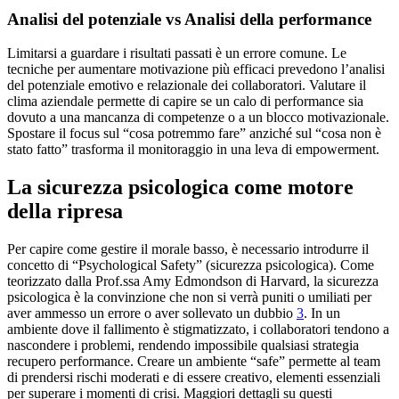
Analisi del potenziale vs Analisi della performance
Limitarsi a guardare i risultati passati è un errore comune. Le
tecniche per aumentare motivazione più efficaci prevedono l’analisi
del potenziale emotivo e relazionale dei collaboratori. Valutare il
clima aziendale permette di capire se un calo di performance sia
dovuto a una mancanza di competenze o a un blocco motivazionale.
Spostare il focus sul “cosa potremmo fare” anziché sul “cosa non è
stato fatto” trasforma il monitoraggio in una leva di empowerment.
La sicurezza psicologica come motore
della ripresa
Per capire come gestire il morale basso, è necessario introdurre il
concetto di “Psychological Safety” (sicurezza psicologica). Come
teorizzato dalla Prof.ssa Amy Edmondson di Harvard, la sicurezza
psicologica è la convinzione che non si verrà puniti o umiliati per
aver ammesso un errore o aver sollevato un dubbio
3
. In un
ambiente dove il fallimento è stigmatizzato, i collaboratori tendono a
nascondere i problemi, rendendo impossibile qualsiasi strategia
recupero performance. Creare un ambiente “safe” permette al team
di prendersi rischi moderati e di essere creativo, elementi essenziali
per superare i momenti di crisi. Maggiori dettagli su questi