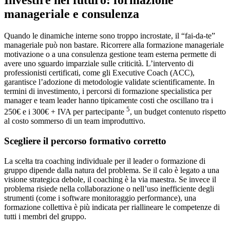
Investire nel futuro: formazione
manageriale e consulenza
Quando le dinamiche interne sono troppo incrostate, il “fai-da-te”
manageriale può non bastare. Ricorrere alla formazione manageriale
motivazione o a una consulenza gestione team esterna permette di
avere uno sguardo imparziale sulle criticità. L’intervento di
professionisti certificati, come gli Executive Coach (ACC),
garantisce l’adozione di metodologie validate scientificamente. In
termini di investimento, i percorsi di formazione specialistica per
manager e team leader hanno tipicamente costi che oscillano tra i
5
250€ e i 300€ + IVA per partecipante
, un budget contenuto rispetto
al costo sommerso di un team improduttivo.
Scegliere il percorso formativo corretto
La scelta tra coaching individuale per il leader o formazione di
gruppo dipende dalla natura del problema. Se il calo è legato a una
visione strategica debole, il coaching è la via maestra. Se invece il
problema risiede nella collaborazione o nell’uso inefficiente degli
strumenti (come i software monitoraggio performance), una
formazione collettiva è più indicata per riallineare le competenze di
tutti i membri del gruppo.