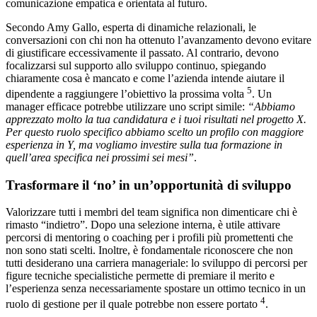
comunicazione empatica e orientata al futuro.
Secondo Amy Gallo, esperta di dinamiche relazionali, le
conversazioni con chi non ha ottenuto l’avanzamento devono evitare
di giustificare eccessivamente il passato. Al contrario, devono
focalizzarsi sul supporto allo sviluppo continuo, spiegando
chiaramente cosa è mancato e come l’azienda intende aiutare il
5
dipendente a raggiungere l’obiettivo la prossima volta
. Un
manager efficace potrebbe utilizzare uno script simile:
“Abbiamo
apprezzato molto la tua candidatura e i tuoi risultati nel progetto X.
Per questo ruolo specifico abbiamo scelto un profilo con maggiore
esperienza in Y, ma vogliamo investire sulla tua formazione in
quell’area specifica nei prossimi sei mesi”
.
Trasformare il ‘no’ in un’opportunità di sviluppo
Valorizzare tutti i membri del team significa non dimenticare chi è
rimasto “indietro”. Dopo una selezione interna, è utile attivare
percorsi di mentoring o coaching per i profili più promettenti che
non sono stati scelti. Inoltre, è fondamentale riconoscere che non
tutti desiderano una carriera manageriale: lo sviluppo di percorsi per
figure tecniche specialistiche permette di premiare il merito e
l’esperienza senza necessariamente spostare un ottimo tecnico in un
4
ruolo di gestione per il quale potrebbe non essere portato
.