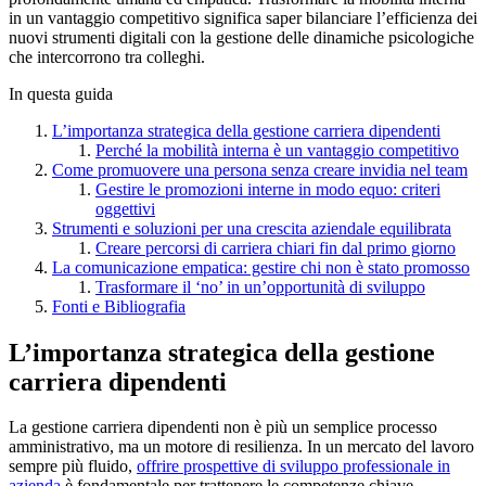
in un vantaggio competitivo significa saper bilanciare l’efficienza dei
nuovi strumenti digitali con la gestione delle dinamiche psicologiche
che intercorrono tra colleghi.
In questa guida
L’importanza strategica della gestione carriera dipendenti
Perché la mobilità interna è un vantaggio competitivo
Come promuovere una persona senza creare invidia nel team
Gestire le promozioni interne in modo equo: criteri
oggettivi
Strumenti e soluzioni per una crescita aziendale equilibrata
Creare percorsi di carriera chiari fin dal primo giorno
La comunicazione empatica: gestire chi non è stato promosso
Trasformare il ‘no’ in un’opportunità di sviluppo
Fonti e Bibliografia
L’importanza strategica della gestione
carriera dipendenti
La gestione carriera dipendenti non è più un semplice processo
amministrativo, ma un motore di resilienza. In un mercato del lavoro
sempre più fluido,
offrire prospettive di sviluppo professionale in
azienda
è fondamentale per trattenere le competenze chiave.