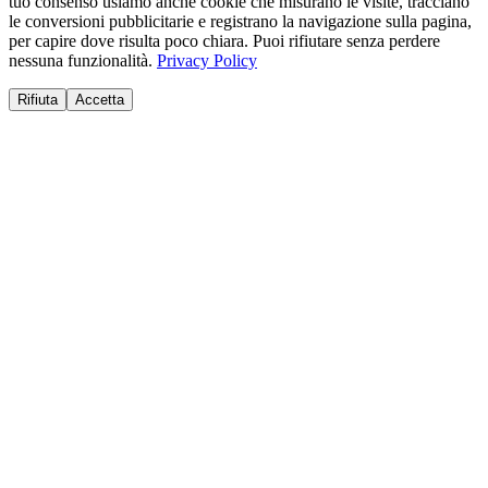
tuo consenso usiamo anche cookie che misurano le visite, tracciano
le conversioni pubblicitarie e registrano la navigazione sulla pagina,
per capire dove risulta poco chiara. Puoi rifiutare senza perdere
nessuna funzionalità.
Privacy Policy
Rifiuta
Accetta