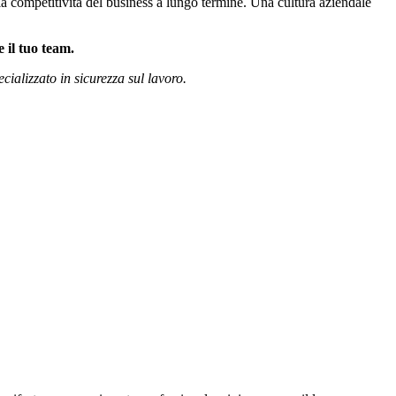
la competitività del business a lungo termine. Una cultura aziendale
 il tuo team.
ializzato in sicurezza sul lavoro.