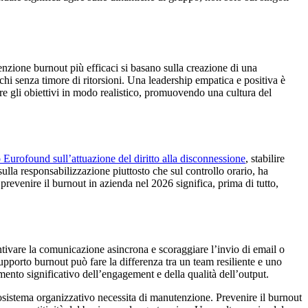
nzione burnout più efficaci si basano sulla creazione di una
chi senza timore di ritorsioni. Una leadership empatica e positiva è
re gli obiettivi in modo realistico, promuovendo una cultura del
Eurofound sull’attuazione del diritto alla disconnessione
, stabilire
sulla responsabilizzazione piuttosto che sul controllo orario, ha
prevenire il burnout in azienda nel 2026 significa, prima di tutto,
centivare la comunicazione asincrona e scoraggiare l’invio di email o
upporto burnout può fare la differenza tra un team resiliente e uno
ento significativo dell’engagement e della qualità dell’output.
osistema organizzativo necessita di manutenzione. Prevenire il burnout