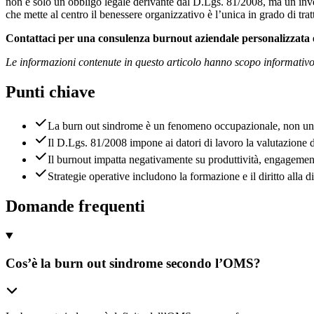
non è solo un obbligo legale derivante dal D.Lgs. 81/2008, ma un inves
che mette al centro il benessere organizzativo è l’unica in grado di tr
Contattaci per una consulenza burnout aziendale personalizzata 
Le informazioni contenute in questo articolo hanno scopo informativo e
Punti chiave
La burn out sindrome è un fenomeno occupazionale, non una
Il D.Lgs. 81/2008 impone ai datori di lavoro la valutazione de
Il burnout impatta negativamente su produttività, engagement 
Strategie operative includono la formazione e il diritto alla 
Domande frequenti
Cos’è la burn out sindrome secondo l’OMS?