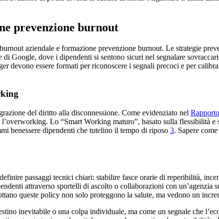
one prevenzione burnout
 burnout aziendale e formazione prevenzione burnout. Le strategie preve
e di Google, dove i dipendenti si sentono sicuri nel segnalare sovraccari
ger devono essere formati per riconoscere i segnali precoci e per calibra
rking
egrazione del diritto alla disconnessione. Come evidenziato nel
Rapporto 
re l’overworking. Lo “Smart Working maturo”, basato sulla flessibilità e 
ammi benessere dipendenti che tutelino il tempo di riposo
3
. Sapere come 
efinire passaggi tecnici chiari: stabilire fasce orarie di reperibilità, in
endenti attraverso sportelli di ascolto o collaborazioni con un’agenzia s
dottano queste policy non solo proteggono la salute, ma vedono un increm
stino inevitabile o una colpa individuale, ma come un segnale che l’ec