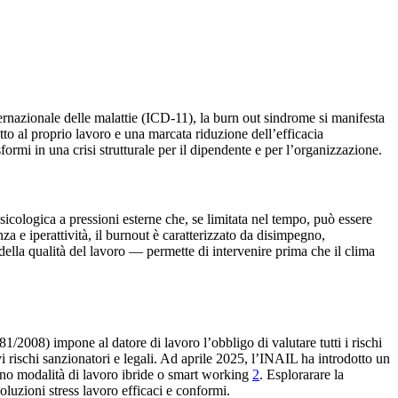
ternazionale delle malattie (ICD-11), la burn out sindrome si manifesta
to al proprio lavoro e una marcata riduzione dell’efficacia
formi in una crisi strutturale per il dipendente e per l’organizzazione.
icologica a pressioni esterne che, se limitata nel tempo, può essere
za e iperattività, il burnout è caratterizzato da disimpegno,
della qualità del lavoro — permette di intervenire prima che il clima
1/2008) impone al datore di lavoro l’obbligo di valutare tutti i rischi
vi rischi sanzionatori e legali. Ad aprile 2025, l’INAIL ha introdotto un
ano modalità di lavoro ibride o smart working
2
. Esplorarare la
uzioni stress lavoro efficaci e conformi.