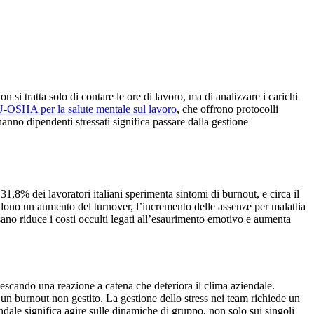
 tratta solo di contare le ore di lavoro, ma di analizzare i carichi
U-OSHA per la salute mentale sul lavoro
, che offrono protocolli
hanno dipendenti stressati significa passare dalla gestione
1,8% dei lavoratori italiani sperimenta sintomi di burnout, e circa il
ono un aumento del turnover, l’incremento delle assenze per malattia
no riduce i costi occulti legati all’esaurimento emotivo e aumenta
escando una reazione a catena che deteriora il clima aziendale.
 burnout non gestito. La gestione dello stress nei team richiede un
ndale significa agire sulle dinamiche di gruppo, non solo sui singoli