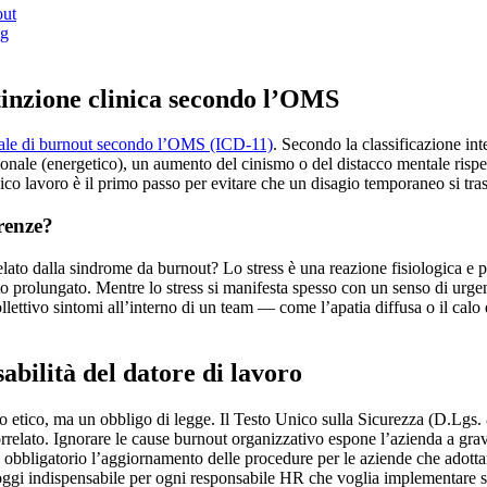
out
ng
tinzione clinica secondo l’OMS
iale di burnout secondo l’OMS (ICD-11)
. Secondo la classificazione in
onale (energetico), un aumento del cinismo o del distacco mentale rispet
nico lavoro è il primo passo per evitare che un disagio temporaneo si tras
erenze?
lato dalla sindrome da burnout? Lo stress è una reazione fisiologica e ps
nto prolungato. Mentre lo stress si manifesta spesso con un senso di urgen
ettivo sintomi all’interno di un team — come l’apatia diffusa o il calo 
abilità del datore di lavoro
vo etico, ma un obbligo di legge. Il Testo Unico sulla Sicurezza (D.Lgs. 8
o-correlato. Ignorare le cause burnout organizzativo espone l’azienda a gra
o obbligatorio l’aggiornamento delle procedure per le aziende che adott
ggi indispensabile per ogni responsabile HR che voglia implementare sol