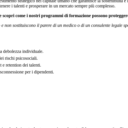
timento strategico nel capitale umano che garantisce la sostenibilità e 
attenere i talenti e prosperare in un mercato sempre più complesso.
e scopri come i nostri programmi di formazione possono proteggere
 non sostituiscono il parere di un medico o di un consulente legale spec
 debolezza individuale.
i rischi psicosociali.
e retention dei talenti.
disconnessione per i dipendenti.