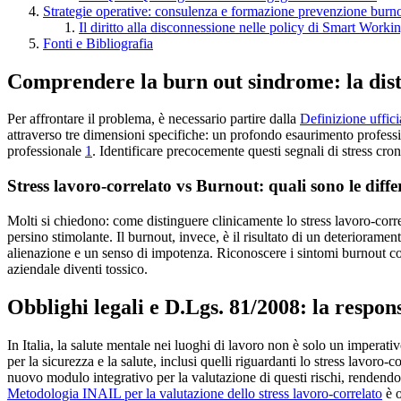
Strategie operative: consulenza e formazione prevenzione burn
Il diritto alla disconnessione nelle policy di Smart Worki
Fonti e Bibliografia
Comprendere la burn out sindrome: la dis
Per affrontare il problema, è necessario partire dalla
Definizione uffic
attraverso tre dimensioni specifiche: un profondo esaurimento professi
professionale
1
. Identificare precocemente questi segnali di stress cro
Stress lavoro-correlato vs Burnout: quali sono le diff
Molti si chiedono: come distinguere clinicamente lo stress lavoro-corre
persino stimolante. Il burnout, invece, è il risultato di un deteriorame
alienazione e un senso di impotenza. Riconoscere i sintomi burnout coll
aziendale diventi tossico.
Obblighi legali e D.Lgs. 81/2008: la respons
In Italia, la salute mentale nei luoghi di lavoro non è solo un imperati
per la sicurezza e la salute, inclusi quelli riguardanti lo stress lavor
nuovo modulo integrativo per la valutazione di questi rischi, rendend
Metodologia INAIL per la valutazione dello stress lavoro-correlato
è o