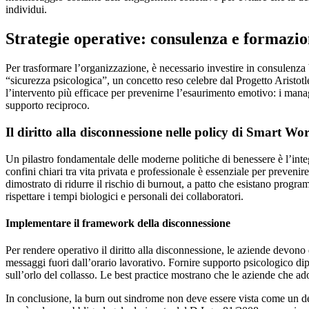
individui.
Strategie operative: consulenza e formazi
Per trasformare l’organizzazione, è necessario investire in consulenza
“sicurezza psicologica”, un concetto reso celebre dal Progetto Aristotl
l’intervento più efficace per prevenirne l’esaurimento emotivo: i mana
supporto reciproco.
Il diritto alla disconnessione nelle policy di Smart Wo
Un pilastro fondamentale delle moderne politiche di benessere è l’int
confini chiari tra vita privata e professionale è essenziale per preveni
dimostrato di ridurre il rischio di burnout, a patto che esistano progr
rispettare i tempi biologici e personali dei collaboratori.
Implementare il framework della disconnessione
Per rendere operativo il diritto alla disconnessione, le aziende devono d
messaggi fuori dall’orario lavorativo. Fornire supporto psicologico dip
sull’orlo del collasso. Le best practice mostrano che le aziende che a
In conclusione, la burn out sindrome non deve essere vista come un de