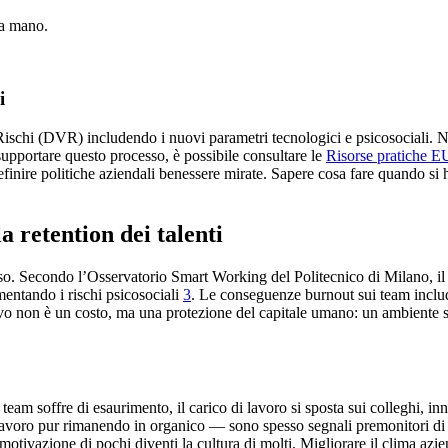
na mano.
i
hi (DVR) includendo i nuovi parametri tecnologici e psicosociali. Non si
r supportare questo processo, è possibile consultare le
Risorse pratiche E
 definire politiche aziendali benessere mirate. Sapere cosa fare quando si 
a retention dei talenti
so. Secondo l’Osservatorio Smart Working del Politecnico di Milano, il 3
mentando i rischi psicosociali
3
. Le conseguenze burnout sui team includ
ivo non è un costo, ma una protezione del capitale umano: un ambiente sa
m soffre di esaurimento, il carico di lavoro si sposta sui colleghi, inn
voro pur rimanendo in organico — sono spesso segnali premonitori di un
otivazione di pochi diventi la cultura di molti. Migliorare il clima azie