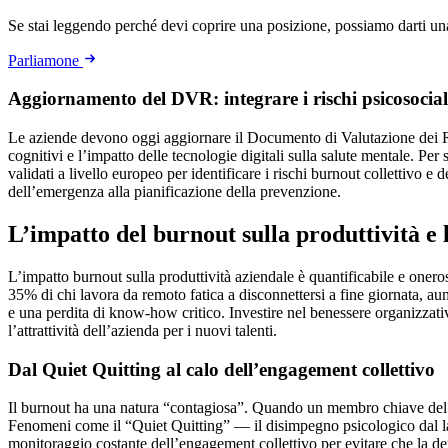
Se stai leggendo perché devi coprire una posizione, possiamo darti u
Parliamone
Aggiornamento del DVR: integrare i rischi psicosocial
Le aziende devono oggi aggiornare il Documento di Valutazione dei Risc
cognitivi e l’impatto delle tecnologie digitali sulla salute mentale. Pe
validati a livello europeo per identificare i rischi burnout collettivo e
dell’emergenza alla pianificazione della prevenzione.
L’impatto del burnout sulla produttività e l
L’impatto burnout sulla produttività aziendale è quantificabile e onero
35% di chi lavora da remoto fatica a disconnettersi a fine giornata, au
e una perdita di know-how critico. Investire nel benessere organizzat
l’attrattività dell’azienda per i nuovi talenti.
Dal Quiet Quitting al calo dell’engagement collettivo
Il burnout ha una natura “contagiosa”. Quando un membro chiave del tea
Fenomeni come il “Quiet Quitting” — il disimpegno psicologico dal la
monitoraggio costante dell’engagement collettivo per evitare che la dem