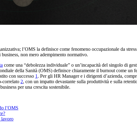
anizzativa; l’OMS la definisce come fenomeno occupazionale da stress 
a di business, non mero adempimento normativo.
ta
come una “debolezza individuale” o un’incapacità del singolo di gesti
 Mondiale della Sanità (OMS) definisce chiaramente il burnout come u
estito con successo
1
. Per gli HR Manager e i dirigenti d’azienda, compr
ro-correlato
2
, con un impatto devastante sulla produttività e sulla reten
usiness per una crescita sostenibile.
ondo l’OMS
ze?
i lavoro