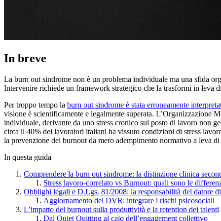
In breve
La burn out sindrome non è un problema individuale ma una sfida org
Intervenire richiede un framework strategico che la trasformi in lev
Per troppo tempo la
burn out sindrome è stata erroneamente interpreta
visione è scientificamente e legalmente superata. L’Organizzazione
individuale, derivante da uno stress cronico sul posto di lavoro non g
circa il 40% dei lavoratori italiani ha vissuto condizioni di stress lavo
la prevenzione del burnout da mero adempimento normativo a leva di b
In questa guida
Comprendere la burn out sindrome: la distinzione clinica sec
Stress lavoro-correlato vs Burnout: quali sono le differen
Obblighi legali e D.Lgs. 81/2008: la responsabilità del datore d
Aggiornamento del DVR: integrare i rischi psicosociali
L’impatto del burnout sulla produttività e la retention dei talenti
Dal Quiet Quitting al calo dell’engagement collettivo