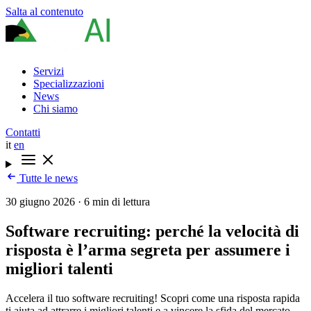
Salta al contenuto
Servizi
Specializzazioni
News
Chi siamo
Contatti
it
en
Tutte le news
30 giugno 2026
·
6 min di lettura
Software recruiting: perché la velocità di
risposta è l’arma segreta per assumere i
migliori talenti
Accelera il tuo software recruiting! Scopri come una risposta rapida
ti aiuta ad attrarre i migliori talenti e a vincere la sfida del mercato