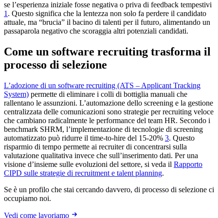
se l’esperienza iniziale fosse negativa o priva di feedback tempestivi
1
. Questo significa che la lentezza non solo fa perdere il candidato
attuale, ma “brucia” il bacino di talenti per il futuro, alimentando un
passaparola negativo che scoraggia altri potenziali candidati.
Come un software recruiting trasforma il
processo di selezione
L’adozione di un software recruiting (ATS – Applicant Tracking
System)
permette di eliminare i colli di bottiglia manuali che
rallentano le assunzioni. L’automazione dello screening e la gestione
centralizzata delle comunicazioni sono strategie per recruiting veloce
che cambiano radicalmente le performance del team HR. Secondo i
benchmark SHRM, l’implementazione di tecnologie di screening
automatizzato può ridurre il time-to-hire del 15-20%
3
. Questo
risparmio di tempo permette ai recruiter di concentrarsi sulla
valutazione qualitativa invece che sull’inserimento dati. Per una
visione d’insieme sulle evoluzioni del settore, si veda il
Rapporto
CIPD sulle strategie di recruitment e talent planning
.
Se è un profilo che stai cercando davvero, di processo di selezione ci
occupiamo noi.
Vedi come lavoriamo