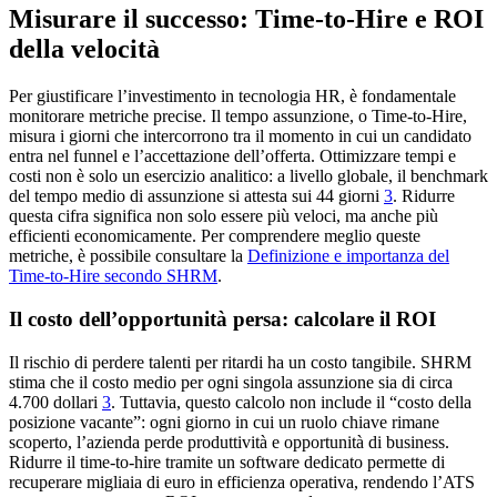
Misurare il successo: Time-to-Hire e ROI
della velocità
Per giustificare l’investimento in tecnologia HR, è fondamentale
monitorare metriche precise. Il tempo assunzione, o Time-to-Hire,
misura i giorni che intercorrono tra il momento in cui un candidato
entra nel funnel e l’accettazione dell’offerta. Ottimizzare tempi e
costi non è solo un esercizio analitico: a livello globale, il benchmark
del tempo medio di assunzione si attesta sui 44 giorni
3
. Ridurre
questa cifra significa non solo essere più veloci, ma anche più
efficienti economicamente. Per comprendere meglio queste
metriche, è possibile consultare la
Definizione e importanza del
Time-to-Hire secondo SHRM
.
Il costo dell’opportunità persa: calcolare il ROI
Il rischio di perdere talenti per ritardi ha un costo tangibile. SHRM
stima che il costo medio per ogni singola assunzione sia di circa
4.700 dollari
3
. Tuttavia, questo calcolo non include il “costo della
posizione vacante”: ogni giorno in cui un ruolo chiave rimane
scoperto, l’azienda perde produttività e opportunità di business.
Ridurre il time-to-hire tramite un software dedicato permette di
recuperare migliaia di euro in efficienza operativa, rendendo l’ATS