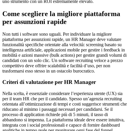
uno strumento con un ROI estremamente elevato.
Come scegliere la migliore piattaforma
per assunzioni rapide
Non tutti i software sono uguali. Per individuare la migliore
piattaforma per assunzioni rapide, un HR Manager deve valutare
funzionalità specifiche orientate alla velocità: screening basato su
intelligenza artificiale, applicazioni mobile per gestire i feedback in
mobilità e azioni massive (bulk actions) per gestire grandi volumi di
candidati con un solo clic. Un software recruiting veloce a prezzo
competitivo deve offrire scalabilità e facilità d’uso, per non
trasformarsi esso stesso in un ostacolo burocratico.
Criteri di valutazione per HR Manager
Nella scelta, è essenziale considerare l’esperienza utente (UX) sia
per il team HR che per il candidato. Spesso un’agenzia recruiting
orientata all’ottimizzazione di tempi e costi suggerisce strumenti che
riducano al minimo i passaggi necessari per candidarsi. Se il
processo di application richiede più di 5 minuti, il tasso di
abbandono si impenna. La piattaforma ideale deve essere intuitiva,
integrata con i social professionali e capace di fornire dashboard
analitiche in tempo reale per monitorare ogni fase del funnel.