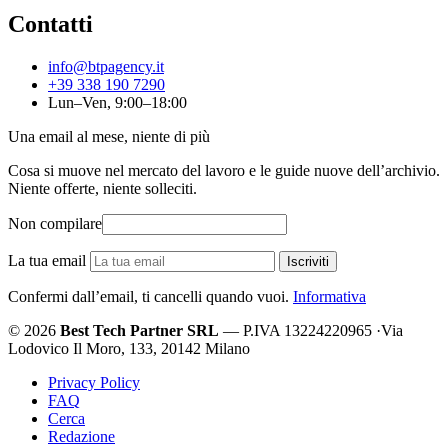
Contatti
info@btpagency.it
+39 338 190 7290
Lun–Ven, 9:00–18:00
Una email al mese, niente di più
Cosa si muove nel mercato del lavoro e le guide nuove dell’archivio.
Niente offerte, niente solleciti.
Non compilare
La tua email
Iscriviti
Confermi dall’email, ti cancelli quando vuoi.
Informativa
© 2026
Best Tech Partner SRL
— P.IVA 13224220965
·
Via
Lodovico Il Moro, 133, 20142 Milano
Privacy Policy
FAQ
Cerca
Redazione