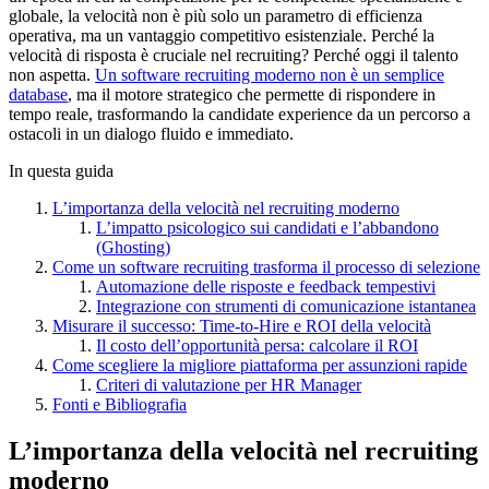
globale, la velocità non è più solo un parametro di efficienza
operativa, ma un vantaggio competitivo esistenziale. Perché la
velocità di risposta è cruciale nel recruiting? Perché oggi il talento
non aspetta.
Un software recruiting moderno non è un semplice
database
, ma il motore strategico che permette di rispondere in
tempo reale, trasformando la candidate experience da un percorso a
ostacoli in un dialogo fluido e immediato.
In questa guida
L’importanza della velocità nel recruiting moderno
L’impatto psicologico sui candidati e l’abbandono
(Ghosting)
Come un software recruiting trasforma il processo di selezione
Automazione delle risposte e feedback tempestivi
Integrazione con strumenti di comunicazione istantanea
Misurare il successo: Time-to-Hire e ROI della velocità
Il costo dell’opportunità persa: calcolare il ROI
Come scegliere la migliore piattaforma per assunzioni rapide
Criteri di valutazione per HR Manager
Fonti e Bibliografia
L’importanza della velocità nel recruiting
moderno