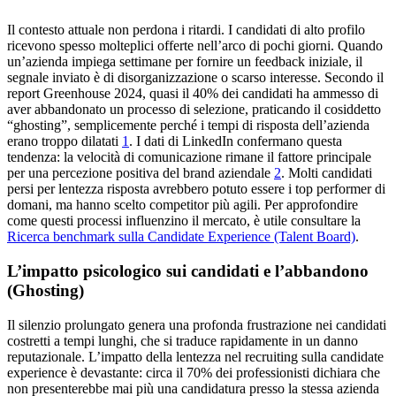
Il contesto attuale non perdona i ritardi. I candidati di alto profilo
ricevono spesso molteplici offerte nell’arco di pochi giorni. Quando
un’azienda impiega settimane per fornire un feedback iniziale, il
segnale inviato è di disorganizzazione o scarso interesse. Secondo il
report Greenhouse 2024, quasi il 40% dei candidati ha ammesso di
aver abbandonato un processo di selezione, praticando il cosiddetto
“ghosting”, semplicemente perché i tempi di risposta dell’azienda
erano troppo dilatati
1
. I dati di LinkedIn confermano questa
tendenza: la velocità di comunicazione rimane il fattore principale
per una percezione positiva del brand aziendale
2
. Molti candidati
persi per lentezza risposta avrebbero potuto essere i top performer di
domani, ma hanno scelto competitor più agili. Per approfondire
come questi processi influenzino il mercato, è utile consultare la
Ricerca benchmark sulla Candidate Experience (Talent Board)
.
L’impatto psicologico sui candidati e l’abbandono
(Ghosting)
Il silenzio prolungato genera una profonda frustrazione nei candidati
costretti a tempi lunghi, che si traduce rapidamente in un danno
reputazionale. L’impatto della lentezza nel recruiting sulla candidate
experience è devastante: circa il 70% dei professionisti dichiara che
non presenterebbe mai più una candidatura presso la stessa azienda