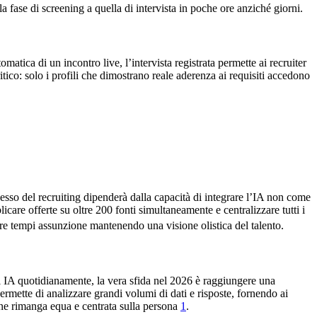
a fase di screening a quella di intervista in poche ore anziché giorni.
matica di un incontro live, l’intervista registrata permette ai recruiter
itico: solo i profili che dimostrano reale aderenza ai requisiti accedono
cesso del recruiting dipenderà dalla capacità di integrare l’IA non come
icare offerte su oltre 200 fonti simultaneamente e centralizzare tutti i
are tempi assunzione mantenendo una visione olistica del talento.
 di IA quotidianamente, la vera sfida nel 2026 è raggiungere una
permette di analizzare grandi volumi di dati e risposte, fornendo ai
ione rimanga equa e centrata sulla persona
1
.