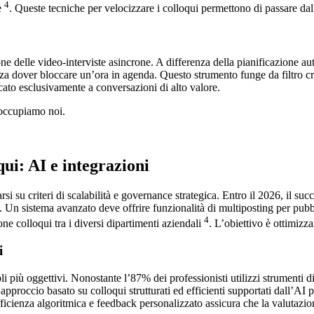
4
e
. Queste tecniche per velocizzare i colloqui permettono di passare dall
e delle video-interviste asincrone. A differenza della pianificazione auto
enza dover bloccare un’ora in agenda. Questo strumento funge da filtro cr
cato esclusivamente a conversazioni di alto valore.
 occupiamo noi.
qui: AI e integrazioni
i su criteri di scalabilità e governance strategica. Entro il 2026, il suc
. Un sistema avanzato deve offrire funzionalità di multiposting per pubbl
4
e colloqui tra i diversi dipartimenti aziendali
. L’obiettivo è ottimizz
i
oli più oggettivi. Nonostante l’87% dei professionisti utilizzi strumenti
approccio basato su colloqui strutturati ed efficienti supportati dall’AI 
a efficienza algoritmica e feedback personalizzato assicura che la valutaz