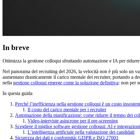
In breve
Ottimizza la gestione colloqui sfruttando automazione e IA per ridurre
Nel panorama del recruiting del 2026, la velocità non è più solo un va
aumentano drasticamente il carico mentale dei recruiter, portando a decis
nella
gestione colloqui emerge come la soluzione definitiva
: non per 
In questa guida
Perché l’inefficienza nella gestione colloqui è un costo insosteni
Il costo del carico mentale per i recruiter
Automazione della pianificazione: come ridurre il tempo dei co
Video-interviste asincrone per il pre-screening
Scegliere il miglior software gestione colloqui: AI e integrazion
L’intelligenza artificiale nella valutazione dei candidati
Sicurezza dei dati e conformità: GDPR e ISO 27001