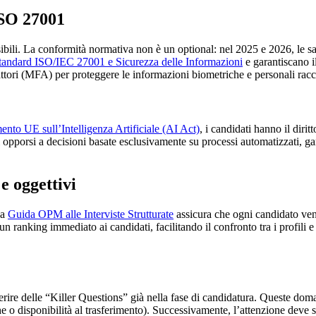
ISO 27001
ibili. La conformità normativa non è un optional: nel 2025 e 2026, le s
tandard ISO/IEC 27001 e Sicurezza delle Informazioni
e garantiscano i
attori (MFA) per proteggere le informazioni biometriche e personali racco
nto UE sull’Intelligenza Artificiale (AI Act)
, i candidati hanno il diri
i opporsi a decisioni basate esclusivamente su processi automatizzati, g
e oggettivi
na
Guida OPM alle Interviste Strutturate
assicura che ogni candidato veng
n ranking immediato ai candidati, facilitando il confronto tra i profili e 
serire delle “Killer Questions” già nella fase di candidatura. Queste do
che o disponibilità al trasferimento). Successivamente, l’attenzione deve 