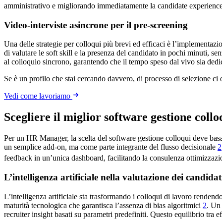
amministrativo e migliorando immediatamente la candidate experienc
Video-interviste asincrone per il pre-screening
Una delle strategie per colloqui più brevi ed efficaci è l’implementazion
di valutare le soft skill e la presenza del candidato in pochi minuti, s
al colloquio sincrono, garantendo che il tempo speso dal vivo sia dedi
Se è un profilo che stai cercando davvero, di processo di selezione ci
Vedi come lavoriamo
Scegliere il miglior software gestione collo
Per un HR Manager, la scelta del software gestione colloqui deve basars
un semplice add-on, ma come parte integrante del flusso decisionale
2
feedback in un’unica dashboard, facilitando la consulenza ottimizzazion
L’intelligenza artificiale nella valutazione dei candidat
L’intelligenza artificiale sta trasformando i colloqui di lavoro rendend
maturità tecnologica che garantisca l’assenza di bias algoritmici
2
. Un 
recruiter insight basati su parametri predefiniti. Questo equilibrio tr