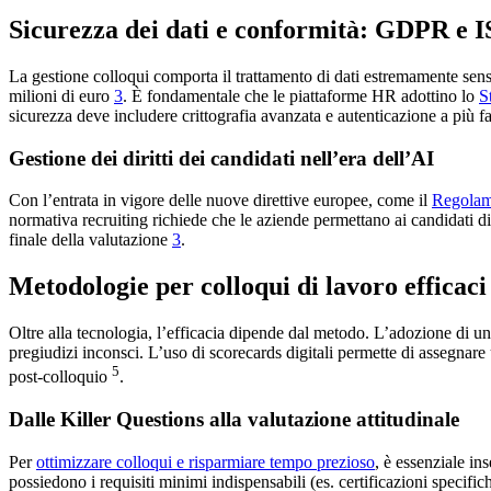
Sicurezza dei dati e conformità: GDPR e 
La gestione colloqui comporta il trattamento di dati estremamente sens
milioni di euro
3
. È fondamentale che le piattaforme HR adottino lo
S
sicurezza deve includere crittografia avanzata e autenticazione a più f
Gestione dei diritti dei candidati nell’era dell’AI
Con l’entrata in vigore delle nuove direttive europee, come il
Regolame
normativa recruiting richiede che le aziende permettano ai candidati d
finale della valutazione
3
.
Metodologie per colloqui di lavoro efficaci 
Oltre alla tecnologia, l’efficacia dipende dal metodo. L’adozione di u
pregiudizi inconsci. L’uso di scorecards digitali permette di assegnare u
5
post-colloquio
.
Dalle Killer Questions alla valutazione attitudinale
Per
ottimizzare colloqui e risparmiare tempo prezioso
, è essenziale in
possiedono i requisiti minimi indispensabili (es. certificazioni specifi