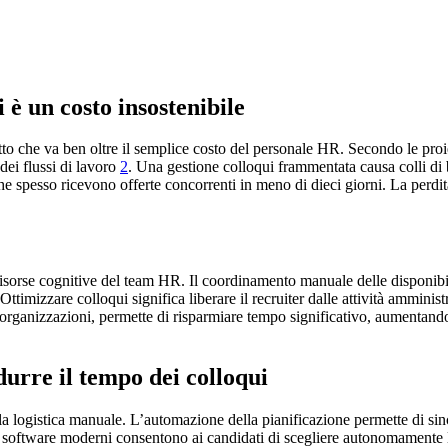
i è un costo insostenibile
o che va ben oltre il semplice costo del personale HR. Secondo le proiez
dei flussi di lavoro
2
. Una gestione colloqui frammentata causa colli di b
he spesso ricevono offerte concorrenti in meno di dieci giorni. La perdita
le risorse cognitive del team HR. Il coordinamento manuale delle disponibi
ttimizzare colloqui significa liberare il recruiter dalle attività ammi
e organizzazioni, permette di risparmiare tempo significativo, aumentan
urre il tempo dei colloqui
la logistica manuale. L’automazione della pianificazione permette di sinc
. I software moderni consentono ai candidati di scegliere autonomamente lo 