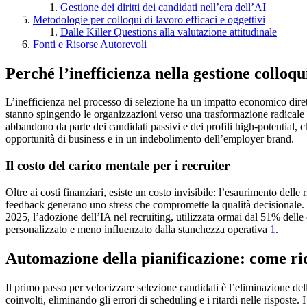
Gestione dei diritti dei candidati nell’era dell’AI
Metodologie per colloqui di lavoro efficaci e oggettivi
Dalle Killer Questions alla valutazione attitudinale
Fonti e Risorse Autorevoli
Perché l’inefficienza nella gestione colloqu
L’inefficienza nel processo di selezione ha un impatto economico dirett
stanno spingendo le organizzazioni verso una trasformazione radicale 
abbandono da parte dei candidati passivi e dei profili high-potential, c
opportunità di business e in un indebolimento dell’employer brand.
Il costo del carico mentale per i recruiter
Oltre ai costi finanziari, esiste un costo invisibile: l’esaurimento del
feedback generano uno stress che compromette la qualità decisionale. O
2025, l’adozione dell’IA nel recruiting, utilizzata ormai dal 51% dell
personalizzato e meno influenzato dalla stanchezza operativa
1
.
Automazione della pianificazione: come rid
Il primo passo per velocizzare selezione candidati è l’eliminazione del
coinvolti, eliminando gli errori di scheduling e i ritardi nelle risposte