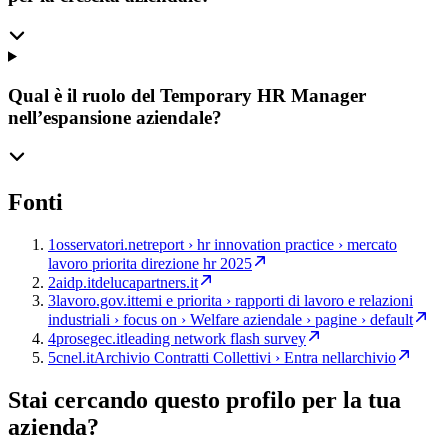
Qual è il ruolo del Temporary HR Manager
nell’espansione aziendale?
Fonti
1
osservatori.net
report › hr innovation practice › mercato
lavoro priorita direzione hr 2025
2
aidp.it
delucapartners.it
3
lavoro.gov.it
temi e priorita › rapporti di lavoro e relazioni
industriali › focus on › Welfare aziendale › pagine › default
4
prosegec.it
leading network flash survey
5
cnel.it
Archivio Contratti Collettivi › Entra nellarchivio
Stai cercando questo profilo per la tua
azienda?