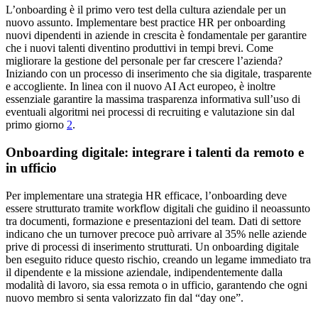
L’onboarding è il primo vero test della cultura aziendale per un
nuovo assunto. Implementare best practice HR per onboarding
nuovi dipendenti in aziende in crescita è fondamentale per garantire
che i nuovi talenti diventino produttivi in tempi brevi. Come
migliorare la gestione del personale per far crescere l’azienda?
Iniziando con un processo di inserimento che sia digitale, trasparente
e accogliente. In linea con il nuovo AI Act europeo, è inoltre
essenziale garantire la massima trasparenza informativa sull’uso di
eventuali algoritmi nei processi di recruiting e valutazione sin dal
primo giorno
2
.
Onboarding digitale: integrare i talenti da remoto e
in ufficio
Per implementare una strategia HR efficace, l’onboarding deve
essere strutturato tramite workflow digitali che guidino il neoassunto
tra documenti, formazione e presentazioni del team. Dati di settore
indicano che un turnover precoce può arrivare al 35% nelle aziende
prive di processi di inserimento strutturati. Un onboarding digitale
ben eseguito riduce questo rischio, creando un legame immediato tra
il dipendente e la missione aziendale, indipendentemente dalla
modalità di lavoro, sia essa remota o in ufficio, garantendo che ogni
nuovo membro si senta valorizzato fin dal “day one”.