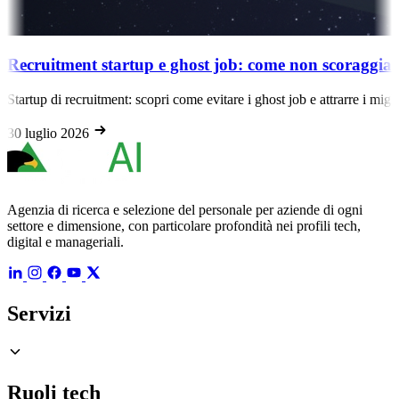
t startup e ghost job: come non scoraggiare i dev fron
uitment: scopri come evitare i ghost job e attrarre i migliori dev front-e
6
Agenzia di ricerca e selezione del personale per aziende di ogni
settore e dimensione, con particolare profondità nei profili tech,
digital e manageriali.
Servizi
Ruoli tech