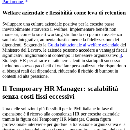
Parliamone
Welfare aziendale e flessibilità come leva di retention
Sviluppare una cultura aziendale positiva per la crescita passa
inevitabilmente attraverso il welfare. Implementare benefit non
monetari, come lo smart working strutturato o i piani di assistenza
sanitaria integrativa, aumenta drasticamente la fidelizzazione dei
dipendenti. Seguendo la
Guida istituzionale al welfare aziendale
del
Ministero del Lavoro, le aziende possono accedere a vantaggi fiscali
significativi migliorando al contempo il benessere organizzativo
3
.
Strategie HR per attrarre e trattenere talenti in startup di successo
includono spesso pacchetti di welfare personalizzati che rispondono
ai bisogni reali dei dipendenti, riducendo il rischio di burnout in
contesti ad alta pressione.
Il Temporary HR Manager: scalabilità
senza costi fissi eccessivi
Una delle soluzioni più flessibili per le PMI italiane in fase di
espansione è il ricorso alla consulenza HR per crescita aziendale
tramite la figura del Temporary HR Manager. Questa figura
professionale interviene per guidare la transizione organizzativa e la
riorganizzazione dei processi senza appesantire la struttura dei costi