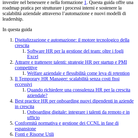
investire nel benessere e nella formazione
1
. Questa guida offre una
roadmap pratica per strutturare i processi interni e sostenere la
scalabilità aziendale attraverso l’automazione e nuovi modelli di
leadership.
In questa guida
Digitalizzazione e automazione: il motore tecnologico della
crescita
Software HR per la gestione del team: oltre i fogli
Excel
Attrarre e trattenere talenti: strategie HR per startup e PMI
competitive
Welfare aziendale e flessibilità come leva di retention
Il Temporary HR Manager: scalabilità senza costi fissi
eccessivi
Quando richiedere una consulenza HR per la crescita
aziendale?
Best practice HR per onboarding nuovi dipendenti in aziende
in crescita
Onboarding digitale: integrare i talenti da remoto e in
ufficio
Conformità normativa e gestione dei CCNL in fase di
espansione
Fonti e Risorse Utili