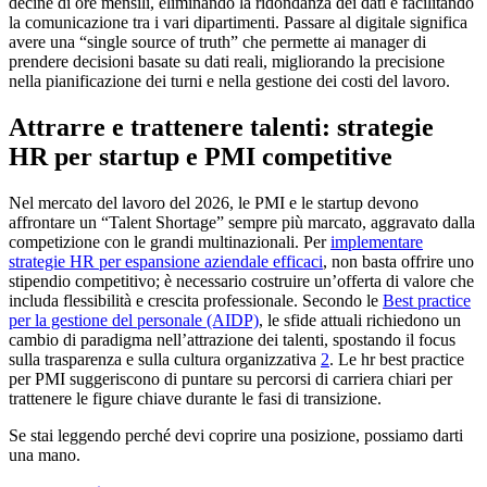
decine di ore mensili, eliminando la ridondanza dei dati e facilitando
la comunicazione tra i vari dipartimenti. Passare al digitale significa
avere una “single source of truth” che permette ai manager di
prendere decisioni basate su dati reali, migliorando la precisione
nella pianificazione dei turni e nella gestione dei costi del lavoro.
Attrarre e trattenere talenti: strategie
HR per startup e PMI competitive
Nel mercato del lavoro del 2026, le PMI e le startup devono
affrontare un “Talent Shortage” sempre più marcato, aggravato dalla
competizione con le grandi multinazionali. Per
implementare
strategie HR per espansione aziendale efficaci
, non basta offrire uno
stipendio competitivo; è necessario costruire un’offerta di valore che
includa flessibilità e crescita professionale. Secondo le
Best practice
per la gestione del personale (AIDP)
, le sfide attuali richiedono un
cambio di paradigma nell’attrazione dei talenti, spostando il focus
sulla trasparenza e sulla cultura organizzativa
2
. Le hr best practice
per PMI suggeriscono di puntare su percorsi di carriera chiari per
trattenere le figure chiave durante le fasi di transizione.
Se stai leggendo perché devi coprire una posizione, possiamo darti
una mano.