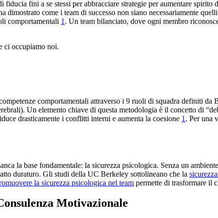
 fiducia fini a se stessi per abbracciare strategie per aumentare spirito 
ha dimostrato come i team di successo non siano necessariamente quelli c
uoli comportamentali
1
. Un team bilanciato, dove ogni membro riconosce i
e ci occupiamo noi.
mpetenze comportamentali attraverso i 9 ruoli di squadra definiti da Belb
 (Cerebrali). Un elemento chiave di questa metodologia è il concetto di “
iduce drasticamente i conflitti interni e aumenta la coesione
1
. Per una 
anca la base fondamentale: la sicurezza psicologica. Senza un ambiente i
mpatto duraturo. Gli studi della UC Berkeley sottolineano che la
sicurezza
promuovere la sicurezza psicologica nel team
permette di trasformare il c
Consulenza Motivazionale