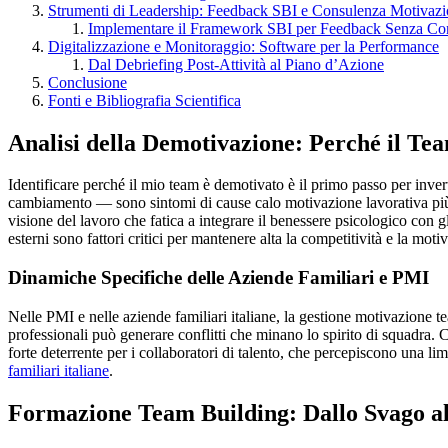
Strumenti di Leadership: Feedback SBI e Consulenza Motivazi
Implementare il Framework SBI per Feedback Senza Conf
Digitalizzazione e Monitoraggio: Software per la Performance
Dal Debriefing Post-Attività al Piano d’Azione
Conclusione
Fonti e Bibliografia Scientifica
Analisi della Demotivazione: Perché il Tea
Identificare perché il mio team è demotivato è il primo passo per invert
cambiamento — sono sintomi di cause calo motivazione lavorativa più p
visione del lavoro che fatica a integrare il benessere psicologico con
esterni sono fattori critici per mantenere alta la competitività e la mo
Dinamiche Specifiche delle Aziende Familiari e PMI
Nelle PMI e nelle aziende familiari italiane, la gestione motivazione te
professionali può generare conflitti che minano lo spirito di squadra.
forte deterrente per i collaboratori di talento, che percepiscono una lim
familiari italiane
.
Formazione Team Building: Dallo Svago all