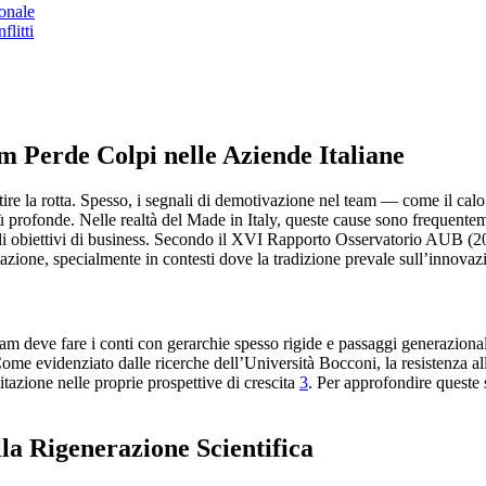
onale
litti
m Perde Colpi nelle Aziende Italiane
ire la rotta. Spesso, i segnali di demotivazione nel team — come il calo 
rofonde. Nelle realtà del Made in Italy, queste cause sono frequentemen
 gli obiettivi di business. Secondo il XVI Rapporto Osservatorio AUB (2
tivazione, specialmente in contesti dove la tradizione prevale sull’innov
am deve fare i conti con gerarchie spesso rigide e passaggi generazionali
 Come evidenziato dalle ricerche dell’Università Bocconi, la resistenza 
itazione nelle proprie prospettive di crescita
3
. Per approfondire queste s
a Rigenerazione Scientifica