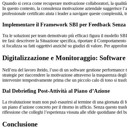
Quando si cerca come recuperare motivazione collaboratori, la qualità
In questo contesto, la consulenza motivazione aziendale suggerisce l’ad
professionale certificato aiuta i leader a navigare queste complessità, 
Implementare il Framework SBI per Feedback Senza C
Tra le soluzioni per team demotivato più efficaci figura il modello S
tre fasi: descrivere la Situazione specifica, riportare il Comportamen
si focalizza su fatti oggettivi anziché su giudizi di valore. Per approfo
Digitalizzazione e Monitoraggio: Software
Nell’era del lavoro ibrido, l’uso di un software gestione performance 
strategie per riaccendere la motivazione attraverso la trasparenza degli 
intervenire tempestivamente prima che un piccolo calo di tono si trasfo
Dal Debriefing Post-Attività al Piano d’Azione
La rivalutazione team non può esaurirsi al termine di una giornata di fo
un piano d’azione concreto per il ritorno in ufficio. Senza questo tra
riflessione che colleghi l’esperienza vissuta alle sfide quotidiane del b
Conclusione