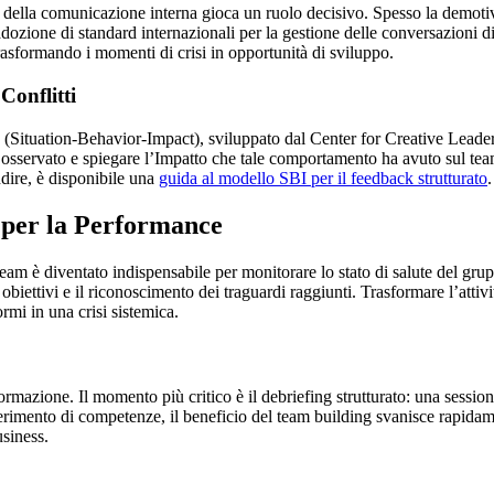
 della comunicazione interna gioca un ruolo decisivo. Spesso la demoti
ozione di standard internazionali per la gestione delle conversazioni di
trasformando i momenti di crisi in opportunità di sviluppo.
onflitti
BI (Situation-Behavior-Impact), sviluppato dal Center for Creative Lead
to osservato e spiegare l’Impatto che tale comportamento ha avuto sul te
ndire, è disponibile una
guida al modello SBI per il feedback strutturato
.
 per la Performance
team è diventato indispensabile per monitorare lo stato di salute del gr
obiettivi e il riconoscimento dei traguardi raggiunti. Trasformare l’attivi
rmi in una crisi sistemica.
rmazione. Il momento più critico è il debriefing strutturato: una sessione
sferimento di competenze, il beneficio del team building svanisce rapida
usiness.