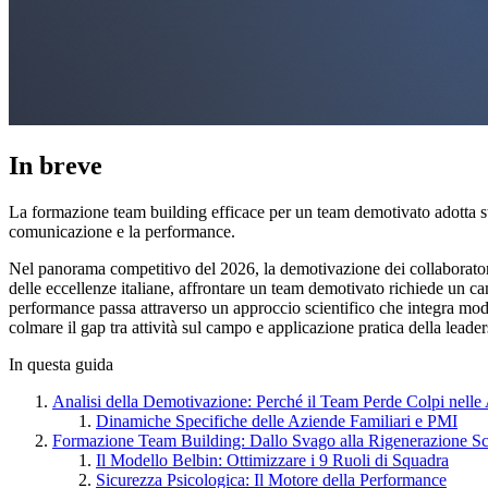
In breve
La formazione team building efficace per un team demotivato adotta stra
comunicazione e la performance.
Nel panorama competitivo del 2026, la demotivazione dei collaboratori
delle eccellenze italiane, affrontare un team demotivato richiede un 
performance passa attraverso un approccio scientifico che integra mode
colmare il gap tra attività sul campo e applicazione pratica della leader
In questa guida
Analisi della Demotivazione: Perché il Team Perde Colpi nelle 
Dinamiche Specifiche delle Aziende Familiari e PMI
Formazione Team Building: Dallo Svago alla Rigenerazione Sci
Il Modello Belbin: Ottimizzare i 9 Ruoli di Squadra
Sicurezza Psicologica: Il Motore della Performance