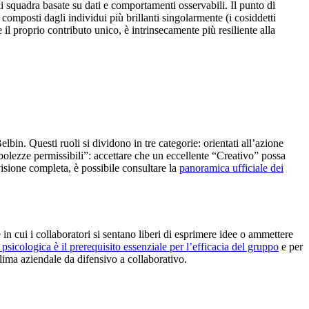
di squadra basate su dati e comportamenti osservabili. Il punto di
omposti dagli individui più brillanti singolarmente (i cosiddetti
l proprio contributo unico, è intrinsecamente più resiliente alla
in. Questi ruoli si dividono in tre categorie: orientati all’azione
debolezze permissibili”: accettare che un eccellente “Creativo” possa
visione completa, è possibile consultare la
panoramica ufficiale dei
n cui i collaboratori si sentano liberi di esprimere idee o ammettere
 psicologica è il prerequisito essenziale per l’efficacia del gruppo
e per
lima aziendale da difensivo a collaborativo.