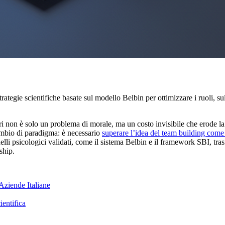
tegie scientifiche basate sul modello Belbin per ottimizzare i ruoli, su
 non è solo un problema di morale, ma un costo invisibile che erode la 
cambio di paradigma: è necessario
superare l’idea del team building com
lli psicologici validati, come il sistema Belbin e il framework SBI, tra
ship.
Aziende Italiane
entifica