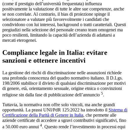
(come il prestigio dell’università frequentata) influenza
positivamente la valutazione di tutte le altre sue competenze, anche
se non correlate. Al contrario, il bias di proiezione spinge il
selezionatore a valutare più favorevolmente i candidati che
condividono con lui interessi, background o tratti caratteriali. Questi
pregiudizi nella selezione del personale creano team omogenei ma
poco resilienti, limitando la capacità dell’azienda di adattarsi a
mercati eterogenei.
Compliance legale in Italia: evitare
sanzioni e ottenere incentivi
La gestione dei rischi di discriminazione nelle assunzioni richiede
una profonda conoscenza del quadro normativo italiano. Il D.Lgs.
198/2006 stabilisce il divieto di qualsiasi discriminazione per motivi
di genere, età, orientamento sessuale, origine etnica o convinzioni
5
religiose sin dalla fase di pubblicazione dell’annuncio
.
Tuttavia, la normativa non offre solo vincoli, ma anche grandi
opportunità. La prassi UNI/PdR 125:2022 ha introdotto il
Sistema di
Certificazione della Parità di Genere in Italia
, che permette alle
aziende certificate di accedere a sgravi contributivi significativi, fino
4
a 50.000 euro annui
. Questo rende l’investimento in processi equi