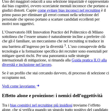
Uno dei maggiori ostacoli a una selezione imparziale è rappresentato
dai bias cognitivi, ovvero scorciatoie mentali inconsce che portano a
giudizi distorti. Capire
come evitare bias inconsci nel recruiting
è il
primo passo per eliminare gli errori comuni nella selezione del
personale che spesso portano a scartare candidati eccellenti per
motivi non oggettivi.
L’Osservatorio HR Innovation Practice del Politecnico di Milano
sottolinea che l’essere umano è naturalmente incline a preferire ciò
che gli è familiare, un meccanismo che nel recruiting si traduce in
3
una barriera all’ingresso per la diversità
. L’uso consapevole della
tecnologia e la formazione specifica dei recruiter sono essenziali per
mitigare questi rischi. Per una panoramica sulle strategie
internazionali di mitigazione, si rimanda alla
Guida pratica ILO alla
diversità e inclusione nel lavoro
.
Se è un profilo che stai cercando davvero, di processo di selezione ci
occupiamo noi.
Vedi come lavoriamo
Effetto alone e proiezione: i nemici dell’oggettività
Tra i
bias cognitivi nel recruiting più insidiosi
troviamo l’effetto
alone, che si verifica quando un singolo tratto positivo del candidato