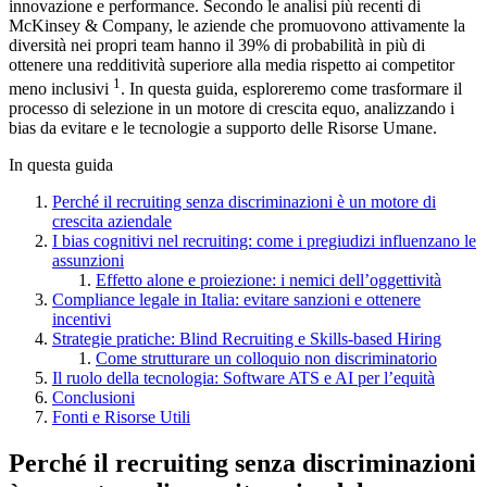
innovazione e performance. Secondo le analisi più recenti di
McKinsey & Company, le aziende che promuovono attivamente la
diversità nei propri team hanno il 39% di probabilità in più di
ottenere una redditività superiore alla media rispetto ai competitor
1
meno inclusivi
. In questa guida, esploreremo come trasformare il
processo di selezione in un motore di crescita equo, analizzando i
bias da evitare e le tecnologie a supporto delle Risorse Umane.
In questa guida
Perché il recruiting senza discriminazioni è un motore di
crescita aziendale
I bias cognitivi nel recruiting: come i pregiudizi influenzano le
assunzioni
Effetto alone e proiezione: i nemici dell’oggettività
Compliance legale in Italia: evitare sanzioni e ottenere
incentivi
Strategie pratiche: Blind Recruiting e Skills-based Hiring
Come strutturare un colloquio non discriminatorio
Il ruolo della tecnologia: Software ATS e AI per l’equità
Conclusioni
Fonti e Risorse Utili
Perché il recruiting senza discriminazioni