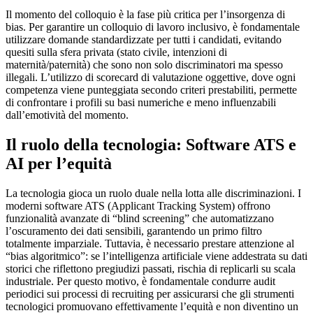
Il momento del colloquio è la fase più critica per l’insorgenza di
bias. Per garantire un colloquio di lavoro inclusivo, è fondamentale
utilizzare domande standardizzate per tutti i candidati, evitando
quesiti sulla sfera privata (stato civile, intenzioni di
maternità/paternità) che sono non solo discriminatori ma spesso
illegali. L’utilizzo di scorecard di valutazione oggettive, dove ogni
competenza viene punteggiata secondo criteri prestabiliti, permette
di confrontare i profili su basi numeriche e meno influenzabili
dall’emotività del momento.
Il ruolo della tecnologia: Software ATS e
AI per l’equità
La tecnologia gioca un ruolo duale nella lotta alle discriminazioni. I
moderni software ATS (Applicant Tracking System) offrono
funzionalità avanzate di “blind screening” che automatizzano
l’oscuramento dei dati sensibili, garantendo un primo filtro
totalmente imparziale. Tuttavia, è necessario prestare attenzione al
“bias algoritmico”: se l’intelligenza artificiale viene addestrata su dati
storici che riflettono pregiudizi passati, rischia di replicarli su scala
industriale. Per questo motivo, è fondamentale condurre audit
periodici sui processi di recruiting per assicurarsi che gli strumenti
tecnologici promuovano effettivamente l’equità e non diventino un