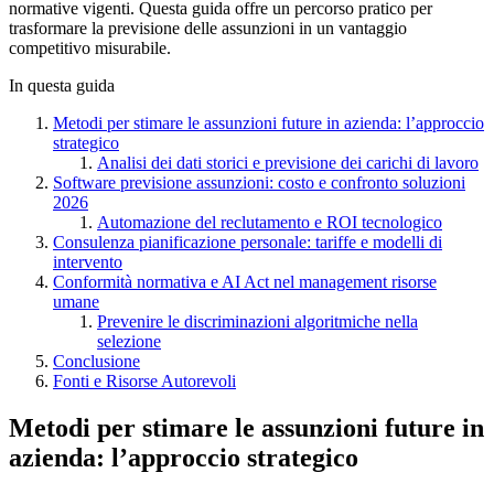
normative vigenti. Questa guida offre un percorso pratico per
trasformare la previsione delle assunzioni in un vantaggio
competitivo misurabile.
In questa guida
Metodi per stimare le assunzioni future in azienda: l’approccio
strategico
Analisi dei dati storici e previsione dei carichi di lavoro
Software previsione assunzioni: costo e confronto soluzioni
2026
Automazione del reclutamento e ROI tecnologico
Consulenza pianificazione personale: tariffe e modelli di
intervento
Conformità normativa e AI Act nel management risorse
umane
Prevenire le discriminazioni algoritmiche nella
selezione
Conclusione
Fonti e Risorse Autorevoli
Metodi per stimare le assunzioni future in
azienda: l’approccio strategico