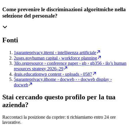
Come prevenire le discriminazioni algoritmiche nella
selezione del personale?
Fonti
1
garanteprivacy.it
temi › intelligenza artificiale
2
usgs.gov
human capital › workforce planning
3
ilo.org
resource › conference paper › gb › gb356 › ilo’s human
resources strategy 2026–29
4
rais.education
wp content › uploads › 0587
5
garanteprivacy.it
home › docweb › › docweb display ›
docweb
Stai cercando questo profilo per la tua
azienda?
Raccontaci la posizione da coprire: ti richiamiamo entro 24 ore
lavorative.