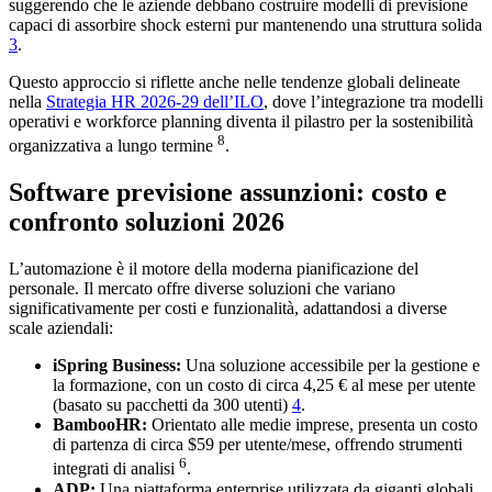
suggerendo che le aziende debbano costruire modelli di previsione
capaci di assorbire shock esterni pur mantenendo una struttura solida
3
.
Questo approccio si riflette anche nelle tendenze globali delineate
nella
Strategia HR 2026-29 dell’ILO
, dove l’integrazione tra modelli
operativi e workforce planning diventa il pilastro per la sostenibilità
8
organizzativa a lungo termine
.
Software previsione assunzioni: costo e
confronto soluzioni 2026
L’automazione è il motore della moderna pianificazione del
personale. Il mercato offre diverse soluzioni che variano
significativamente per costi e funzionalità, adattandosi a diverse
scale aziendali:
iSpring Business:
Una soluzione accessibile per la gestione e
la formazione, con un costo di circa 4,25 € al mese per utente
(basato su pacchetti da 300 utenti)
4
.
BambooHR:
Orientato alle medie imprese, presenta un costo
di partenza di circa $59 per utente/mese, offrendo strumenti
6
integrati di analisi
.
ADP:
Una piattaforma enterprise utilizzata da giganti globali