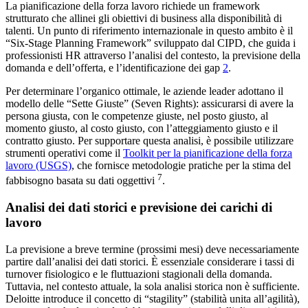
La pianificazione della forza lavoro richiede un framework
strutturato che allinei gli obiettivi di business alla disponibilità di
talenti. Un punto di riferimento internazionale in questo ambito è il
“Six-Stage Planning Framework” sviluppato dal CIPD, che guida i
professionisti HR attraverso l’analisi del contesto, la previsione della
domanda e dell’offerta, e l’identificazione dei gap
2
.
Per determinare l’organico ottimale, le aziende leader adottano il
modello delle “Sette Giuste” (Seven Rights): assicurarsi di avere la
persona giusta, con le competenze giuste, nel posto giusto, al
momento giusto, al costo giusto, con l’atteggiamento giusto e il
contratto giusto. Per supportare questa analisi, è possibile utilizzare
strumenti operativi come il
Toolkit per la pianificazione della forza
lavoro (USGS)
, che fornisce metodologie pratiche per la stima del
7
fabbisogno basata su dati oggettivi
.
Analisi dei dati storici e previsione dei carichi di
lavoro
La previsione a breve termine (prossimi mesi) deve necessariamente
partire dall’analisi dei dati storici. È essenziale considerare i tassi di
turnover fisiologico e le fluttuazioni stagionali della domanda.
Tuttavia, nel contesto attuale, la sola analisi storica non è sufficiente.
Deloitte introduce il concetto di “stagility” (stabilità unita all’agilità),