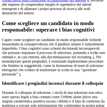
AlmaLaurea sulla condizione occupazionale dei laureati
4
, permette
alle imprese di comprendere meglio le aspettative dei talenti
emergenti e di allineare i propri processi di ricerca alle reali
dinamiche del settore.
Come scegliere un candidato in modo
responsabile: superare i bias cognitivi
Capire come scegliere un candidato in modo responsabile richiede
innanzitutto la consapevolezza che il giudizio umano è naturalmente
imperfetto. I bias cognitivi sono schemi decisionali inconsapevoli
che possono inquinare il processo di selezione, portando a scelte non
ottimali e, in casi estremi, alla discriminazione nel recruiting
1
. Per
neutralizzare questi pregiudizi, è essenziale implementare procedure
che limitino la soggettività, come la formazione di team di selezione
eterogenei che evitino di trasformare la scelta in una “questione
personale”
1
.
Identificare i pregiudizi inconsci durante il colloquio
Durante il colloquio di selezione, i rischi di una selezione non etica
sono spesso legati a bias comuni come l’effetto alone (dove una
singola caratteristica positiva oscura i difetti) o il bias di conferma (la
tendenza a cercare solo informazioni che confermino la nostra prima