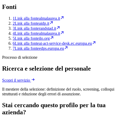
Fonti
1
Link alla fonte
almalaurea.it
2
Link alla fonte
aidp.it
3
Link alla fonte
randstad.it
4
Link alla fonte
almalaurea.it
5
Link alla fonte
ilo.org
6
Link alla fonte
ai-act-service-desk.ec.europa.eu
7
Link alla fonte
edps.europa.eu
Processo di selezione
Ricerca e selezione del personale
Scopri il servizio
Il mestiere della selezione: definizione del ruolo, screening, colloqui
strutturati e riduzione degli errori di assunzione.
Stai cercando questo profilo per la tua
azienda?