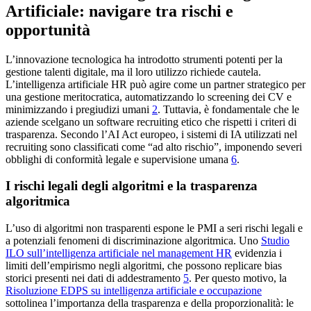
Artificiale: navigare tra rischi e
opportunità
L’innovazione tecnologica ha introdotto strumenti potenti per la
gestione talenti digitale, ma il loro utilizzo richiede cautela.
L’intelligenza artificiale HR può agire come un partner strategico per
una gestione meritocratica, automatizzando lo screening dei CV e
minimizzando i pregiudizi umani
2
. Tuttavia, è fondamentale che le
aziende scelgano un software recruiting etico che rispetti i criteri di
trasparenza. Secondo l’AI Act europeo, i sistemi di IA utilizzati nel
recruiting sono classificati come “ad alto rischio”, imponendo severi
obblighi di conformità legale e supervisione umana
6
.
I rischi legali degli algoritmi e la trasparenza
algoritmica
L’uso di algoritmi non trasparenti espone le PMI a seri rischi legali e
a potenziali fenomeni di discriminazione algoritmica. Uno
Studio
ILO sull’intelligenza artificiale nel management HR
evidenzia i
limiti dell’empirismo negli algoritmi, che possono replicare bias
storici presenti nei dati di addestramento
5
. Per questo motivo, la
Risoluzione EDPS su intelligenza artificiale e occupazione
sottolinea l’importanza della trasparenza e della proporzionalità: le