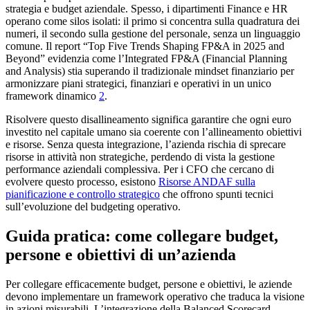
strategia e budget aziendale. Spesso, i dipartimenti Finance e HR
operano come silos isolati: il primo si concentra sulla quadratura dei
numeri, il secondo sulla gestione del personale, senza un linguaggio
comune. Il report “Top Five Trends Shaping FP&A in 2025 and
Beyond” evidenzia come l’Integrated FP&A (Financial Planning
and Analysis) stia superando il tradizionale mindset finanziario per
armonizzare piani strategici, finanziari e operativi in un unico
framework dinamico
2
.
Risolvere questo disallineamento significa garantire che ogni euro
investito nel capitale umano sia coerente con l’allineamento obiettivi
e risorse. Senza questa integrazione, l’azienda rischia di sprecare
risorse in attività non strategiche, perdendo di vista la gestione
performance aziendali complessiva. Per i CFO che cercano di
evolvere questo processo, esistono
Risorse ANDAF sulla
pianificazione e controllo strategico
che offrono spunti tecnici
sull’evoluzione del budgeting operativo.
Guida pratica: come collegare budget,
persone e obiettivi di un’azienda
Per collegare efficacemente budget, persone e obiettivi, le aziende
devono implementare un framework operativo che traduca la visione
in azioni misurabili. L’integrazione della Balanced Scorecard