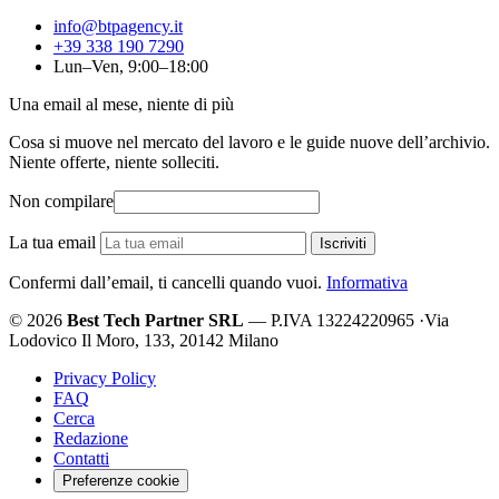
info@btpagency.it
+39 338 190 7290
Lun–Ven, 9:00–18:00
Una email al mese, niente di più
Cosa si muove nel mercato del lavoro e le guide nuove dell’archivio.
Niente offerte, niente solleciti.
Non compilare
La tua email
Iscriviti
Confermi dall’email, ti cancelli quando vuoi.
Informativa
© 2026
Best Tech Partner SRL
— P.IVA 13224220965
·
Via
Lodovico Il Moro, 133, 20142 Milano
Privacy Policy
FAQ
Cerca
Redazione
Contatti
Preferenze cookie