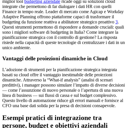
miglior tool
budgeting aziendale
ricade oggi su soluzioni cloud
integrate che permettono di far dialogare i dati HR con quelli
Finance in tempo reale. Leader di mercato come Agicap e Workday
Adaptive Planning offrono piattaforme capaci di trasformare il
budgeting da funzione reattiva a abilitatore strategico proattivo
3
.
Questi strumenti permettono di rispondere a domande cruciali: quali
sono i migliori software di budgeting in Italia? Come integrare la
pianificazione strategica con il controllo di gestione? La risposta
risiede nella capacità di queste tecnologie di centralizzare i dati in un
unico ambiente.
Vantaggi delle proiezioni dinamiche in Cloud
L’adozione di strumenti per la pianificazione strategica integrata
basati su cloud offre il vantaggio inestimabile delle proiezioni
dinamiche. Attraverso la “What-if analysis” (analisi di scenari
predittivi), i manager possono simulare l’impatto di diverse decisioni
— come l’assunzione di nuovo personale o l’apertura di una nuova
linea di business — sui flussi di cassa e sul budget complessivo.
Questo livello di automazione riduce gli errori manuali e fornisce al
CFO una base dati solida per la presa di decisioni consapevole.
Esempi pratici di integrazione tra
persone, budget e obiettivi aziendali