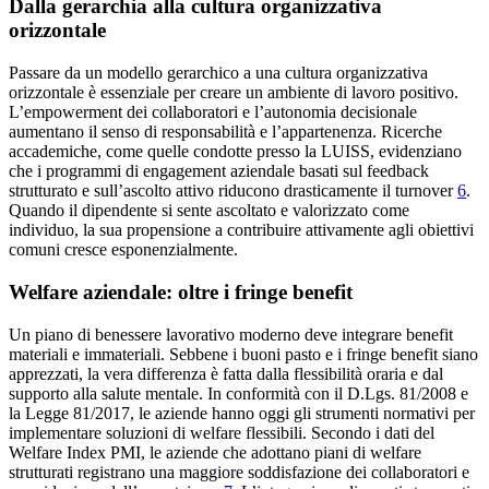
Dalla gerarchia alla cultura organizzativa
orizzontale
Passare da un modello gerarchico a una cultura organizzativa
orizzontale è essenziale per creare un ambiente di lavoro positivo.
L’empowerment dei collaboratori e l’autonomia decisionale
aumentano il senso di responsabilità e l’appartenenza. Ricerche
accademiche, come quelle condotte presso la LUISS, evidenziano
che i programmi di engagement aziendale basati sul feedback
strutturato e sull’ascolto attivo riducono drasticamente il turnover
6
.
Quando il dipendente si sente ascoltato e valorizzato come
individuo, la sua propensione a contribuire attivamente agli obiettivi
comuni cresce esponenzialmente.
Welfare aziendale: oltre i fringe benefit
Un piano di benessere lavorativo moderno deve integrare benefit
materiali e immateriali. Sebbene i buoni pasto e i fringe benefit siano
apprezzati, la vera differenza è fatta dalla flessibilità oraria e dal
supporto alla salute mentale. In conformità con il D.Lgs. 81/2008 e
la Legge 81/2017, le aziende hanno oggi gli strumenti normativi per
implementare soluzioni di welfare flessibili. Secondo i dati del
Welfare Index PMI, le aziende che adottano piani di welfare
strutturati registrano una maggiore soddisfazione dei collaboratori e