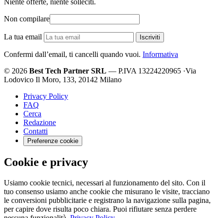
Niente offerte, niente solleciti.
Non compilare
La tua email
Iscriviti
Confermi dall’email, ti cancelli quando vuoi.
Informativa
© 2026
Best Tech Partner SRL
— P.IVA 13224220965
·
Via
Lodovico Il Moro, 133, 20142 Milano
Privacy Policy
FAQ
Cerca
Redazione
Contatti
Preferenze cookie
Cookie e privacy
Usiamo cookie tecnici, necessari al funzionamento del sito. Con il
tuo consenso usiamo anche cookie che misurano le visite, tracciano
le conversioni pubblicitarie e registrano la navigazione sulla pagina,
per capire dove risulta poco chiara. Puoi rifiutare senza perdere
nessuna funzionalità.
Privacy Policy