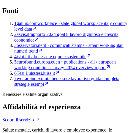
Fonti
1
gallup.com
workplace › state global workplace italy country
level data
2
asvis.it
rapporto 2024 goal 8 lavoro dignitoso e crescita
economica
3
osservatori.net
it › comunicati stampa › smart working itali
numeri trend
4
istat.it
it › benessere equo e sostenibile
5
eurofound.europa.eu
en › publications › all › european
working conditions survey 2024 overview report
6
Tesi Luiss
tesi.luiss.it
7
welfareindexpmi.it
benessere lavorativo guida completa
strategie esempi
Benessere e salute organizzativa
Affidabilità ed esperienza
Scopri il servizio
Salute mentale, carichi di lavoro e employee experience: le