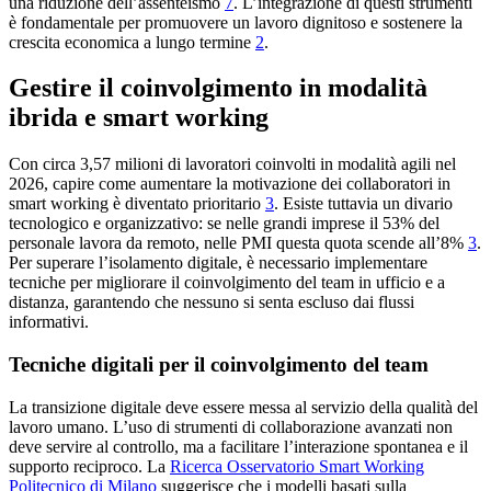
una riduzione dell’assenteismo
7
. L’integrazione di questi strumenti
è fondamentale per promuovere un lavoro dignitoso e sostenere la
crescita economica a lungo termine
2
.
Gestire il coinvolgimento in modalità
ibrida e smart working
Con circa 3,57 milioni di lavoratori coinvolti in modalità agili nel
2026, capire come aumentare la motivazione dei collaboratori in
smart working è diventato prioritario
3
. Esiste tuttavia un divario
tecnologico e organizzativo: se nelle grandi imprese il 53% del
personale lavora da remoto, nelle PMI questa quota scende all’8%
3
.
Per superare l’isolamento digitale, è necessario implementare
tecniche per migliorare il coinvolgimento del team in ufficio e a
distanza, garantendo che nessuno si senta escluso dai flussi
informativi.
Tecniche digitali per il coinvolgimento del team
La transizione digitale deve essere messa al servizio della qualità del
lavoro umano. L’uso di strumenti di collaborazione avanzati non
deve servire al controllo, ma a facilitare l’interazione spontanea e il
supporto reciproco. La
Ricerca Osservatorio Smart Working
Politecnico di Milano
suggerisce che i modelli basati sulla