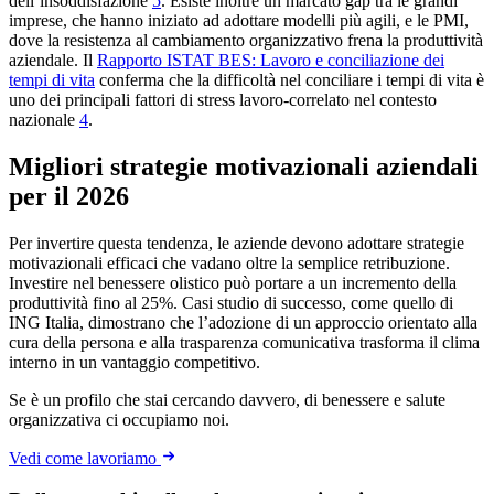
dell’insoddisfazione
5
. Esiste inoltre un marcato gap tra le grandi
imprese, che hanno iniziato ad adottare modelli più agili, e le PMI,
dove la resistenza al cambiamento organizzativo frena la produttività
aziendale. Il
Rapporto ISTAT BES: Lavoro e conciliazione dei
tempi di vita
conferma che la difficoltà nel conciliare i tempi di vita è
uno dei principali fattori di stress lavoro-correlato nel contesto
nazionale
4
.
Migliori strategie motivazionali aziendali
per il 2026
Per invertire questa tendenza, le aziende devono adottare strategie
motivazionali efficaci che vadano oltre la semplice retribuzione.
Investire nel benessere olistico può portare a un incremento della
produttività fino al 25%. Casi studio di successo, come quello di
ING Italia, dimostrano che l’adozione di un approccio orientato alla
cura della persona e alla trasparenza comunicativa trasforma il clima
interno in un vantaggio competitivo.
Se è un profilo che stai cercando davvero, di benessere e salute
organizzativa ci occupiamo noi.
Vedi come lavoriamo