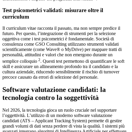
Test psicometrici validati: misurare oltre il
curriculum
Il curriculum vitae racconta il passato, ma non sempre predice il
futuro. Per questo, l’integrazione di strumenti per la selezione
oggettiva come i test psicometrici è fondamentale. Società di
consulenza come GSO Consulting utilizzano strumenti validati
scientificamente (come Wave® o MyDrive) per mappare tratti di
personalità, attitudini e valori che non emergono durante un
2
semplice colloquio
. Questi test permettono di quantificare le soft
skill e assicurare un allineamento profondo tra il candidato e la
cultura aziendale, riducendo sensibilmente il rischio di turnover
precoce causato da errori di selezione del personale.
Software valutazione candidati: la
tecnologia contro la soggettività
Nel 2026, la tecnologia gioca un ruolo cruciale nel supportare
l’oggettività. L’utilizzo di un moderno software valutazione
candidati (ATS – Applicant Tracking System) permette di gestire
grandi volumi di dati senza perdere di vista la qualità. I sistemi più
avanzati integrano algoritmi di Intelligenza Artificiale per effettuare