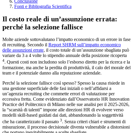
Conclusione
Fonti e Bibliografia Scientifica
Il costo reale di un’assunzione errata:
perché la selezione fallisce
Molte aziende sottovalutano l’impatto economico di un errore in fase
di recruiting. Secondo il
Report SHRM sull’impatto economico
delle assunzioni errate
, il costo totale di un’assunzione sbagliata può
variare da 3 a 4 volte lo stipendio annuale della posizione ricoperta
4
. Questi costi non includono solo l’esborso diretto per la ricerca e la
formazione, ma anche la perdita di produttività, il calo del morale del
team e il potenziale danno alla reputazione aziendale.
Perché la selezione fallisce così spesso? Spesso la causa risiede in
una gestione superficiale delle fasi iniziali o nell’affidarsi a
un’agenzia recruiting che commette errori di valutazione per
eccessiva fretta. Come evidenziato dall’Osservatorio HR Innovation
Practice del Politecnico di Milano nelle sue analisi per il 2025-2026,
la “scarsità di talenti” impone alle direzioni HR di evolvere verso
modelli skill-based guidati dai dati, abbandonando la soggettività
3
che ha caratterizzato il passato
. Senza criteri chiari e strumenti di
misurazione, il processo decisionale diventa vulnerabile a distorsioni
che portano inevitabilmente a scelte sbagliate.