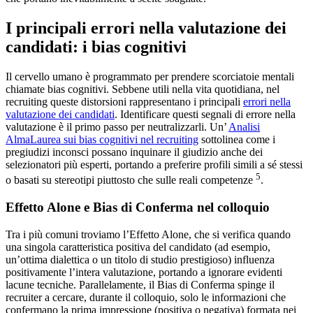
I principali errori nella valutazione dei
candidati: i bias cognitivi
Il cervello umano è programmato per prendere scorciatoie mentali
chiamate bias cognitivi. Sebbene utili nella vita quotidiana, nel
recruiting queste distorsioni rappresentano i principali
errori nella
valutazione dei candidati
. Identificare questi segnali di errore nella
valutazione è il primo passo per neutralizzarli. Un’
Analisi
AlmaLaurea sui bias cognitivi nel recruiting
sottolinea come i
pregiudizi inconsci possano inquinare il giudizio anche dei
selezionatori più esperti, portando a preferire profili simili a sé stessi
5
o basati su stereotipi piuttosto che sulle reali competenze
.
Effetto Alone e Bias di Conferma nel colloquio
Tra i più comuni troviamo l’Effetto Alone, che si verifica quando
una singola caratteristica positiva del candidato (ad esempio,
un’ottima dialettica o un titolo di studio prestigioso) influenza
positivamente l’intera valutazione, portando a ignorare evidenti
lacune tecniche. Parallelamente, il Bias di Conferma spinge il
recruiter a cercare, durante il colloquio, solo le informazioni che
confermano la prima impressione (positiva o negativa) formata nei