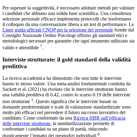
Per superare la soggettività, è necessario adottare metodi per valutare
i candidati che abbiano una solida base scientifica. Una consulenza
selezione personale efficace implementa protocolli che trasformano
il colloquio da una conversazione libera a un test di performance. Le
Linee guida ufficiali CNOP per la selezione del personale
fornite dal
Consiglio Nazionale Ordine Psicologi offrono gli standard etici e
metodologici necessari per garantire che ogni strumento utilizzato sia
7
valido e attendibile
.
Interviste strutturate: il gold standard della validità
predittiva
La ricerca accademica ha dimostrato che non tutte le interviste
hanno lo stesso valore. Una meta-analisi fondamentale condotta da
Sackett et al. (2021) ha rivelato che le interviste strutturate hanno
una validità predittiva di 0.42, contro lo scarso 0.19 delle interviste
1
non strutturate
. Questo significa che le interviste basate su
domande predeterminate e scale di valutazione standardizzate sono
molto più efficaci nel prevedere il futuro successo lavorativo del
candidato. Come confermato da una
Ricerca HBR sull’efficacia
delle interviste strutturate
, la standardizzazione permette di
confrontare i candidati su un piano di parità, riducendo
6
drasticamente l’impatto dei pregiudizi individuali
.